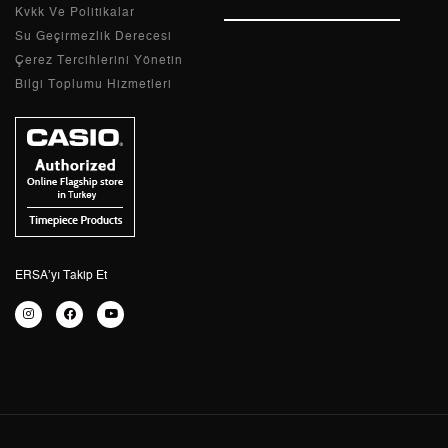
Kvkk Ve Politikalar
Su Geçirmezlik Derecesi
Çerez Tercihlerini Yönetin
Bilgi Toplumu Hizmetleri
Taksit
Taksit Tutarı
Toplam Tutar
Tek Çekim
3.172,05 ₺
3.172,05 ₺
2
1.586,03 ₺
3.172,06 ₺
3
1.109,50 ₺
3.328,50 ₺
4
848,78 ₺
3.395,12 ₺
ERSA’yı Takip Et
5
692,81 ₺
3.464,05 ₺
6
589,38 ₺
3.536,28 ₺
7
515,94 ₺
3.611,58 ₺
8
461,27 ₺
3.690,16 ₺