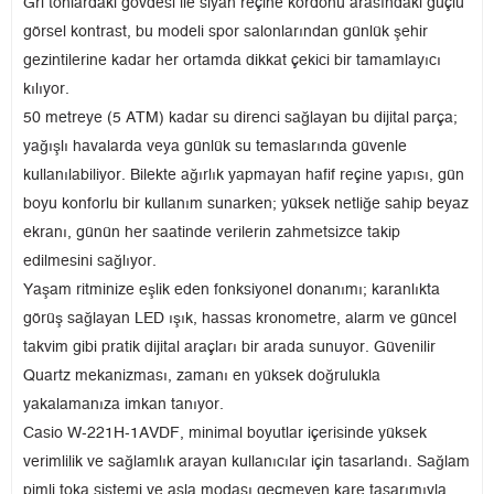
Gri tonlardaki gövdesi ile siyah reçine kordonu arasındaki güçlü
görsel kontrast, bu modeli spor salonlarından günlük şehir
gezintilerine kadar her ortamda dikkat çekici bir tamamlayıcı
kılıyor.
50 metreye (5 ATM) kadar su direnci sağlayan bu dijital parça;
yağışlı havalarda veya günlük su temaslarında güvenle
kullanılabiliyor. Bilekte ağırlık yapmayan hafif reçine yapısı, gün
boyu konforlu bir kullanım sunarken; yüksek netliğe sahip beyaz
ekranı, günün her saatinde verilerin zahmetsizce takip
edilmesini sağlıyor.
Yaşam ritminize eşlik eden fonksiyonel donanımı; karanlıkta
görüş sağlayan LED ışık, hassas kronometre, alarm ve güncel
takvim gibi pratik dijital araçları bir arada sunuyor. Güvenilir
Quartz mekanizması, zamanı en yüksek doğrulukla
yakalamanıza imkan tanıyor.
Casio W-221H-1AVDF, minimal boyutlar içerisinde yüksek
verimlilik ve sağlamlık arayan kullanıcılar için tasarlandı. Sağlam
pimli toka sistemi ve asla modası geçmeyen kare tasarımıyla,