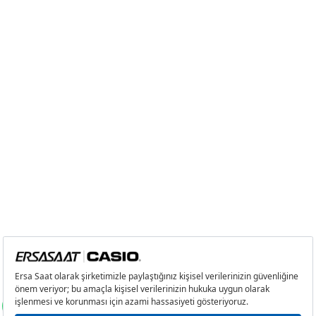
2
1.586,03 ₺
3.172,06 ₺
3
1.109,50 ₺
3.328,50 ₺
4
848,78 ₺
3.395,12 ₺
5
692,81 ₺
3.464,05 ₺
6
589,38 ₺
3.536,28 ₺
7
515,94 ₺
3.611,58 ₺
8
461,27 ₺
3.690,16 ₺
9
419,08 ₺
3.771,72 ₺
Taksit
Taksit Tutarı
Toplam Tutar