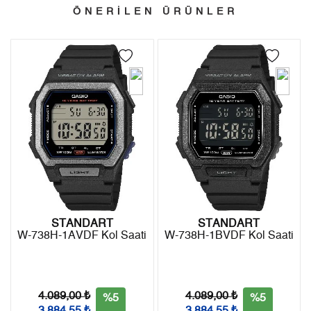
- Sipariş gönderimi 3 iş günü içinde yapılmaktadır. Resmi
Tek Çekim
3.172,05 ₺
3.172,05 ₺
ÖNERİLEN ÜRÜNLER
bayram tatillerinde verilen siparişler tatil bitiminde kargoya
2
1.586,03 ₺
3.172,06 ₺
verilir.
- İnternet mağazamızdan yapacağınız tüm alışverişlerde
3
1.109,50 ₺
3.328,50 ₺
Türkiye'nin her yerine 2.500₺ ve üzeri alışverişlerde Yurtiçi
4
848,78 ₺
3.395,12 ₺
Kargo ile ücretsiz gönderilir.
İade
5
692,81 ₺
3.464,05 ₺
- Kargonuz elinize ulaştığı tarihten itibaren 14 gün içerisinde
6
589,38 ₺
3.536,28 ₺
iade edebilirsiniz.
7
515,94 ₺
3.611,58 ₺
8
461,27 ₺
3.690,16 ₺
STANDART
STANDART
W-738H-1AVDF Kol Saati
W-738H-1BVDF Kol Saati
9
419,08 ₺
3.771,72 ₺
4.089,00 ₺
4.089,00 ₺
%5
%5
3.884,55 ₺
3.884,55 ₺