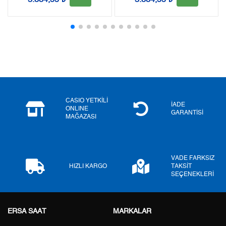
Taksit
Taksit Tutarı
Toplam Tutar
Tek Çekim
3.172,05 ₺
3.172,05 ₺
2
1.586,03 ₺
3.172,06 ₺
3
1.109,50 ₺
3.328,50 ₺
4
848,78 ₺
3.395,12 ₺
CASIO YETKİLİ
İADE
ONLINE
5
692,81 ₺
3.464,05 ₺
GARANTİSİ
MAĞAZASI
6
589,38 ₺
3.536,28 ₺
7
515,94 ₺
3.611,58 ₺
VADE FARKSIZ
HIZLI KARGO
TAKSİT
SEÇENEKLERİ
8
461,27 ₺
3.690,16 ₺
9
419,08 ₺
3.771,72 ₺
ERSA SAAT
MARKALAR