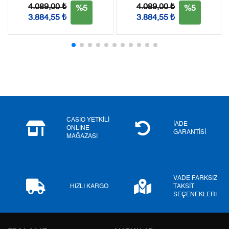
4.089,00 ₺
4.089,00 ₺
%5
%5
2
1.467,28 ₺
2.934,56 ₺
3.884,55 ₺
3.884,55 ₺
3
1.026,43 ₺
3.079,29 ₺
4
785,23 ₺
3.140,92 ₺
5
640,94 ₺
3.204,70 ₺
6
545,25 ₺
3.271,50 ₺
CASIO YETKİLİ
7
477,31 ₺
3.341,17 ₺
İADE
ONLINE
GARANTİSİ
MAĞAZASI
8
426,73 ₺
3.413,84 ₺
9
387,71 ₺
3.489,39 ₺
VADE FARKSIZ
HIZLI KARGO
TAKSİT
SEÇENEKLERİ
Taksit
Taksit Tutarı
Toplam Tutar