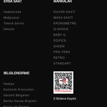
ERSA SAAT
MARKALAR
Tek Çekim
2.934,55 ₺
2.934,55 ₺
Hakkımızda
DUVAR SAATİ
2
1.467,28 ₺
2.934,56 ₺
Mağazalar
MASA SAATİ
Teknik Servis
KRONOMETRE
3
1.026,43 ₺
3.079,29 ₺
İletişim
G-SHOCK
BABY-G
4
785,23 ₺
3.140,92 ₺
EDIFICE
5
640,94 ₺
3.204,70 ₺
SHEEN
PRO-TREK
6
545,25 ₺
3.271,50 ₺
RETRO
STANDART
7
477,31 ₺
3.341,17 ₺
BİLGİLENDİRME
8
426,73 ₺
3.413,84 ₺
Hediye
9
387,71 ₺
3.489,39 ₺
Kullanım Kılavuzları
Garanti Belgeleri
E-Bültene Kaydol
Banka Hesap Bilgileri
Kargo Ve Sipariş