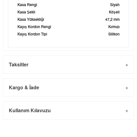
Kasa Rengi
Siyah
Kasa Şekli
Köşeli
Kasa Yüksekliği
47,2 mm
Kayış Kordon Rengi
Kırmızı
Kayış Kordon Tipi
Silikon
Taksitler
Kargo & İade
Kargo ve Sipariş
Taksit
Taksit Tutarı
Toplam Tutar
Kullanım Kılavuzu
- Sipariş gönderimi 3 iş günü içinde yapılmaktadır. Resmi
Tek Çekim
2.934,55 ₺
2.934,55 ₺
bayram tatillerinde verilen siparişler tatil bitiminde kargoya
2
1.467,28 ₺
2.934,56 ₺
verilir.