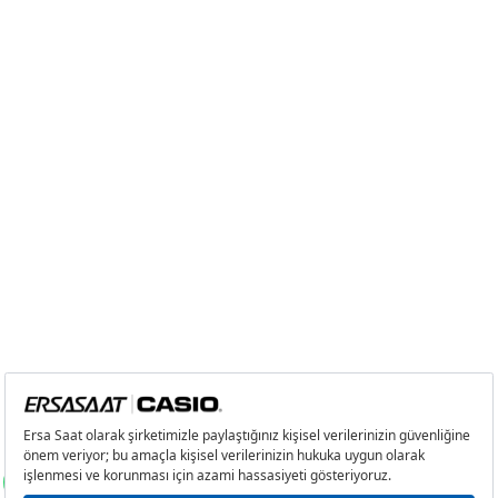
4
785,23 ₺
3.140,92 ₺
5
640,94 ₺
3.204,70 ₺
6
545,25 ₺
3.271,50 ₺
7
477,31 ₺
3.341,17 ₺
8
426,73 ₺
3.413,84 ₺
9
387,71 ₺
3.489,39 ₺
Taksit
Taksit Tutarı
Toplam Tutar
Tek Çekim
2.934,55 ₺
2.934,55 ₺
2
1.467,28 ₺
2.934,56 ₺