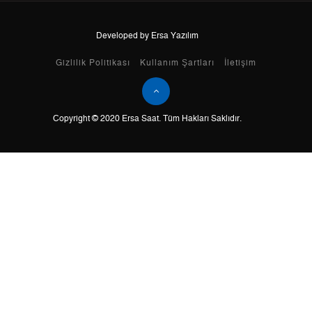
Developed by Ersa Yazılım
Taksit
Taksit Tutarı
Toplam Tutar
Gizlilik Politikası
Kullanım Şartları
İletişim
Tek Çekim
2.934,55 ₺
2.934,55 ₺
2
1.467,28 ₺
2.934,56 ₺
Copyright © 2020 Ersa Saat. Tüm Hakları Saklıdır.
3
1.026,43 ₺
3.079,29 ₺
4
785,23 ₺
3.140,92 ₺
5
640,94 ₺
3.204,70 ₺
6
545,25 ₺
3.271,50 ₺
7
477,31 ₺
3.341,17 ₺
8
426,73 ₺
3.413,84 ₺
9
387,71 ₺
3.489,39 ₺