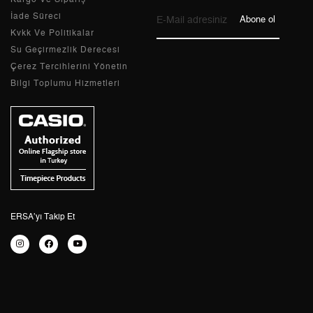
Taksit
Taksit Tutarı
Toplam Tutar
İade Süreci
Abone ol
Kvkk Ve Politikalar
Tek Çekim
2.934,55 ₺
2.934,55 ₺
Su Geçirmezlik Derecesi
Çerez Tercihlerini Yönetin
2
1.467,28 ₺
2.934,56 ₺
Bilgi Toplumu Hizmetleri
3
1.026,43 ₺
3.079,29 ₺
4
785,23 ₺
3.140,92 ₺
5
640,94 ₺
3.204,70 ₺
6
545,25 ₺
3.271,50 ₺
ERSA’yı Takip Et
7
477,31 ₺
3.341,17 ₺
8
426,73 ₺
3.413,84 ₺
9
387,71 ₺
3.489,39 ₺