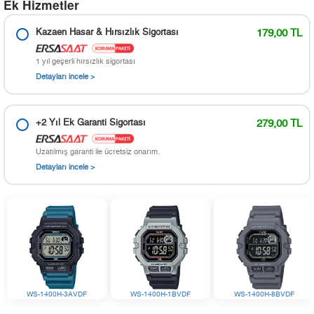
Ek Hizmetler
Kazaen Hasar & Hırsızlık Sigortası
179,00 TL
1 yıl geçerli hırsızlık sigortası
Detayları incele >
+2 Yıl Ek Garanti Sigortası
279,00 TL
Uzatılmış garanti ile ücretsiz onarım.
Detayları incele >
WS-1400H-3AVDF
WS-1400H-1BVDF
WS-1400H-8BVDF