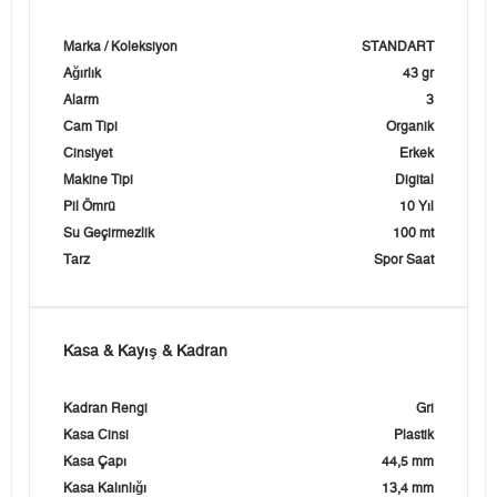
Marka / Koleksiyon
STANDART
Ağırlık
43 gr
Alarm
3
Cam Tipi
Organik
Cinsiyet
Erkek
Makine Tipi
Digital
Pil Ömrü
10 Yıl
Su Geçirmezlik
100 mt
Tarz
Spor Saat
Kasa & Kayış & Kadran
Kadran Rengi
Gri
Kasa Cinsi
Plastik
Kasa Çapı
44,5 mm
Kasa Kalınlığı
13,4 mm