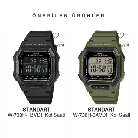
- İnternet mağazamızdan yapacağınız tüm alışverişlerde
3
1.026,43 ₺
3.079,29 ₺
Türkiye'nin her yerine 2.500₺ ve üzeri alışverişlerde Yurtiçi
ÖNERİLEN ÜRÜNLER
4
785,23 ₺
3.140,92 ₺
Kargo ile ücretsiz gönderilir.
İade
5
640,94 ₺
3.204,70 ₺
- Kargonuz elinize ulaştığı tarihten itibaren 14 gün içerisinde
6
545,25 ₺
3.271,50 ₺
iade edebilirsiniz.
7
477,31 ₺
3.341,17 ₺
8
426,73 ₺
3.413,84 ₺
9
387,71 ₺
3.489,39 ₺
STANDART
STANDART
W-738H-1BVDF Kol Saati
W-738H-3AVDF Kol Saati
Taksit
Taksit Tutarı
Toplam Tutar
Tek Çekim
2.934,55 ₺
2.934,55 ₺