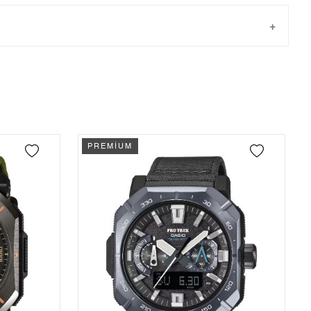
Taksit
Taksit Tutarı
Toplam Tutar
Tek Çekim
35.579,00 ₺
35.579,00 ₺
önderilir.
2
17.789,50 ₺
35.579,00 ₺
PREMİUM
3
12.444,56 ₺
37.333,68 ₺
4
9.520,23 ₺
38.080,92 ₺
5
7.770,89 ₺
38.854,45 ₺
6
6.610,74 ₺
39.664,44 ₺
7
5.786,99 ₺
40.508,93 ₺
8
5.173,77 ₺
41.390,16 ₺