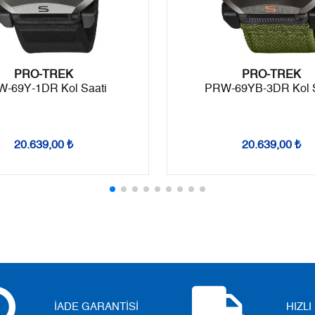
9
4.700,62 ₺
42.305,58 ₺
PRO-TREK
PRO-TREK
-69Y-1DR Kol Saati
PRW-69YB-3DR Kol S
Taksit
Taksit Tutarı
Toplam Tutar
Tek Çekim
35.579,00 ₺
35.579,00 ₺
20.639,00 ₺
20.639,00 ₺
2
17.789,50 ₺
35.579,00 ₺
3
12.444,56 ₺
37.333,68 ₺
4
9.520,23 ₺
38.080,92 ₺
5
7.770,89 ₺
38.854,45 ₺
6
6.610,74 ₺
39.664,44 ₺
İADE GARANTİSİ
HIZL
7
5.786,99 ₺
40.508,93 ₺