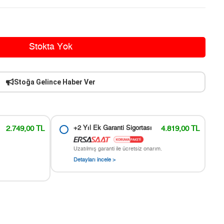
Stokta Yok
Stoğa Gelince Haber Ver
2.749,00 TL
+2 Yıl Ek Garanti Sigortası
4.819,00 TL
Uzatılmış garanti ile ücretsiz onarım.
Detayları incele >