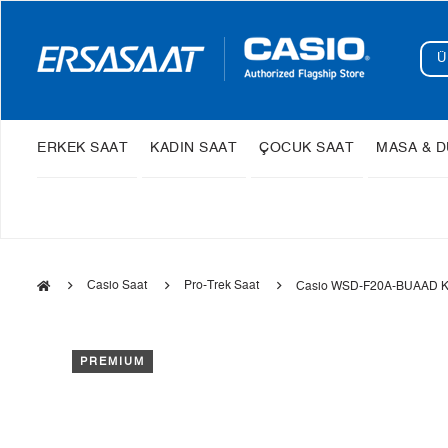
ERKEK SAAT
KADIN SAAT
ÇOCUK SAAT
MASA & D
Casio Saat
Pro-Trek Saat
Casio WSD-F20A-BUAAD Ko
PREMIUM