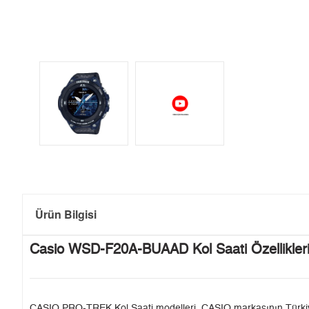
Ürün Bilgisi
Casio WSD-F20A-BUAAD Kol Saati Özellikler
CASIO PRO-TREK Kol Saati modelleri, CASIO markasının Türkiye'de