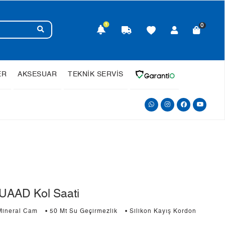
1
0
ER
AKSESUAR
TEKNİK SERVİS
AAD Kol Saati
Mineral Cam
• 50 Mt Su Geçirmezlik
• Silikon Kayış Kordon