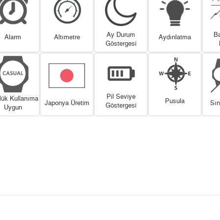
Ay Durum
Ba
Alarm
Altımetre
Aydınlatma
Göstergesi
Pil Seviye
lük Kullanıma
Pusula
Japonya Üretim
Sın
Göstergesi
Uygun