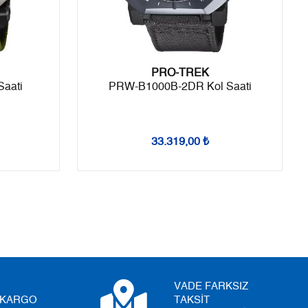
9
4.700,62 ₺
42.305,58 ₺
PRO-TREK
aati
PRW-B1000B-2DR Kol Saati
Taksit
Taksit Tutarı
Toplam Tutar
Tek Çekim
35.579,00 ₺
35.579,00 ₺
33.319,00 ₺
2
17.789,50 ₺
35.579,00 ₺
3
12.444,56 ₺
37.333,68 ₺
4
9.520,23 ₺
38.080,92 ₺
5
7.770,89 ₺
38.854,45 ₺
6
6.610,74 ₺
39.664,44 ₺
VADE FARKSIZ
I KARGO
TAKSİT
7
5.786,99 ₺
40.508,93 ₺