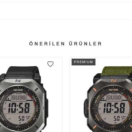
Taksit
Taksit Tutarı
Toplam Tutar
Tek Çekim
35.579,00 ₺
35.579,00 ₺
tillerinde verilen siparişler tatil bitiminde kargoya verilir.
ÖNERİLEN ÜRÜNLER
n her yerine 2.500₺ ve üzeri alışverişlerde Yurtiçi Kargo ile ücretsiz g
2
17.789,50 ₺
35.579,00 ₺
PREMİUM
3
12.444,56 ₺
37.333,68 ₺
 edebilirsiniz.
4
9.520,23 ₺
38.080,92 ₺
5
7.770,89 ₺
38.854,45 ₺
6
6.610,74 ₺
39.664,44 ₺
7
5.786,99 ₺
40.508,93 ₺
8
5.173,77 ₺
41.390,16 ₺