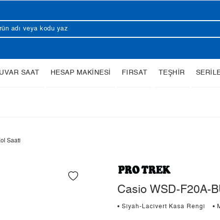
UVAR SAAT
HESAP MAKİNESİ
FIRSAT
TEŞHİR
SERİL
l Saati
Casio WSD-F20A-BU
• Siyah-Lacivert Kasa Rengi
• 