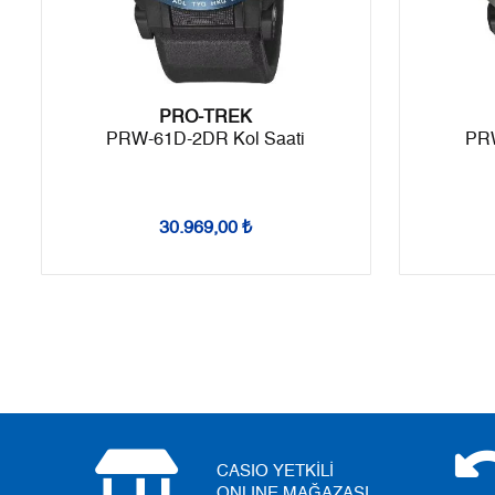
9
4.700,62 ₺
42.305,58 ₺
PRO-TREK
PRW-61D-2DR Kol Saati
PRW
Taksit
Taksit Tutarı
Toplam Tutar
Tek Çekim
35.579,00 ₺
35.579,00 ₺
30.969,00 ₺
2
17.789,50 ₺
35.579,00 ₺
3
12.444,56 ₺
37.333,68 ₺
4
9.520,23 ₺
38.080,92 ₺
5
7.770,89 ₺
38.854,45 ₺
6
6.610,74 ₺
39.664,44 ₺
CASIO YETKİLİ
7
5.786,99 ₺
40.508,93 ₺
ONLINE MAĞAZASI