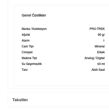
Genel Özellikler
Marka / Koleksiyon
PRO-TREK
Ağırlık
90 gr
Alarm
1
Cam Tipi
Mineral
Cinsiyet
Erkek
Makine Tipi
Analog / Digital
Su Geçirmezlik
50 mt
Tarz
Akıllı Saat
Taksitler