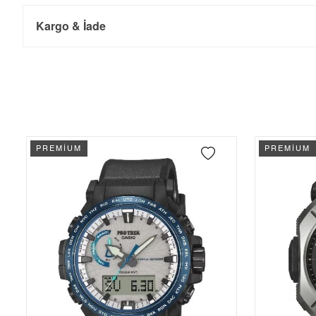
Kargo & İade
Kargo ve Sipariş
Taksit
Taksit Tutarı
Toplam Tutar
Tek Çekim
35.579,00 ₺
35.579,00 ₺
- Sipariş gönderimi 3 iş günü içinde yapılmaktadır. Resmi bayram ta
- İnternet mağazamızdan yapacağınız tüm alışverişlerde Türkiye'ni
2
17.789,50 ₺
35.579,00 ₺
İade
PREMİUM
PREMİUM
3
12.444,56 ₺
37.333,68 ₺
- Kargonuz elinize ulaştığı tarihten itibaren 14 gün içerisinde iade
4
9.520,23 ₺
38.080,92 ₺
5
7.770,89 ₺
38.854,45 ₺
6
6.610,74 ₺
39.664,44 ₺
7
5.786,99 ₺
40.508,93 ₺
8
5.173,77 ₺
41.390,16 ₺