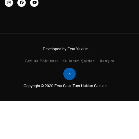
7
2.016,32 ₺
14.114,24 ₺
8
1.802,66 ₺
14.421,28 ₺
9
1.637,81 ₺
14.740,29 ₺
Developed by Ersa Yazılım
Taksit
Taksit Tutarı
Toplam Tutar
Gizlilik Politikası
Kullanım Şartları
İletişim
Tek Çekim
12.396,55 ₺
12.396,55 ₺
Copyright © 2020 Ersa Saat. Tüm Hakları Saklıdır.
2
6.198,28 ₺
12.396,56 ₺
3
4.335,97 ₺
13.007,91 ₺
4
3.317,07 ₺
13.268,28 ₺
5
2.707,56 ₺
13.537,80 ₺