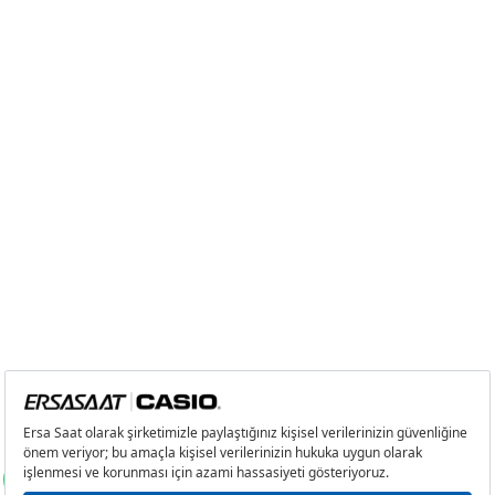
Taksit
Taksit Tutarı
Toplam Tutar
Tek Çekim
12.396,55 ₺
12.396,55 ₺
2
6.198,28 ₺
12.396,56 ₺
3
4.335,97 ₺
13.007,91 ₺
4
3.317,07 ₺
13.268,28 ₺
5
2.707,56 ₺
13.537,80 ₺
6
2.303,34 ₺
13.820,04 ₺
7
2.016,32 ₺
14.114,24 ₺
8
1.802,66 ₺
14.421,28 ₺
9
1.637,81 ₺
14.740,29 ₺