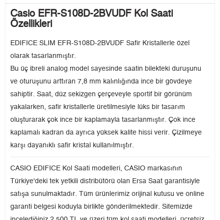
Casio EFR-S108D-2BVUDF Kol Saati
Özellikleri
EDIFICE SLIM EFR-S108D-2BVUDF Safir Kristallerle özel
olarak tasarlanmıştır.
Bu üç ibreli analog model sayesinde saatin bilekteki duruşunu
ve oturuşunu arttıran 7,8 mm kalınlığında ince bir gövdeye
sahiptir. Saat, düz sekizgen çerçeveyle sportif bir görünüm
yakalarken, safir kristallerle üretilmesiyle lüks bir tasarım
oluşturarak çok ince bir kaplamayla tasarlanmıştır. Çok ince
kaplamalı kadran da ayrıca yüksek kalite hissi verir. Çizilmeye
karşı dayanıklı safir kristal kullanılmıştır.
CASIO EDIFICE Kol Saati modelleri, CASIO markasının
Türkiye'deki tek yetkili distribütörü olan Ersa Saat garantisiyle
satışa sunulmaktadır. Tüm ürünlerimiz orijinal kutusu ve online
garanti belgesi koduyla birlikte gönderilmektedir. Sitemizde
incelediğiniz 2.500 TL ve üzeri tüm kol saati modelleri, ücretsiz