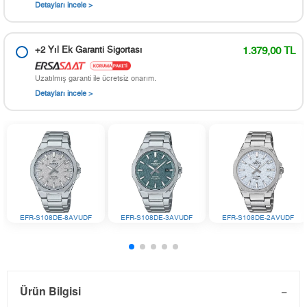
Detayları incele >
+2 Yıl Ek Garanti Sigortası
1.379,00 TL
Uzatılmış garanti ile ücretsiz onarım.
Detayları incele >
EFR-S108DE-8AVUDF
EFR-S108DE-3AVUDF
EFR-S108DE-2AVUDF
Ürün Bilgisi