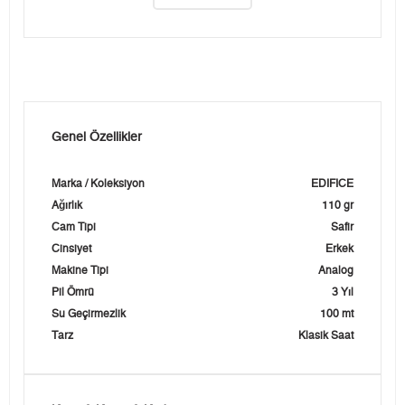
Genel Özellikler
Marka / Koleksiyon
EDIFICE
Ağırlık
110 gr
Cam Tipi
Safir
Cinsiyet
Erkek
Makine Tipi
Analog
Pil Ömrü
3 Yıl
Su Geçirmezlik
100 mt
Tarz
Klasik Saat