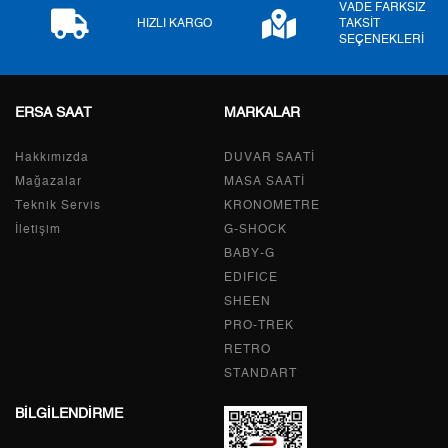
VADE FARKSIZ
9
1.637,81 ₺
14.740,29 ₺
HIZLI KARGO
TAKSİT
SEÇENEKLERİ
ERSA SAAT
MARKALAR
Taksit
Taksit Tutarı
Toplam Tutar
Hakkımızda
Tek Çekim
12.396,55 ₺
DUVAR SAATİ
12.396,55 ₺
Mağazalar
MASA SAATİ
2
6.198,28 ₺
12.396,56 ₺
Teknik Servis
KRONOMETRE
İletişim
G-SHOCK
3
4.335,97 ₺
13.007,91 ₺
BABY-G
EDIFICE
4
3.317,07 ₺
13.268,28 ₺
SHEEN
PRO-TREK
5
2.707,56 ₺
13.537,80 ₺
RETRO
6
2.303,34 ₺
13.820,04 ₺
STANDART
BİLGİLENDİRME
7
2.016,32 ₺
14.114,24 ₺