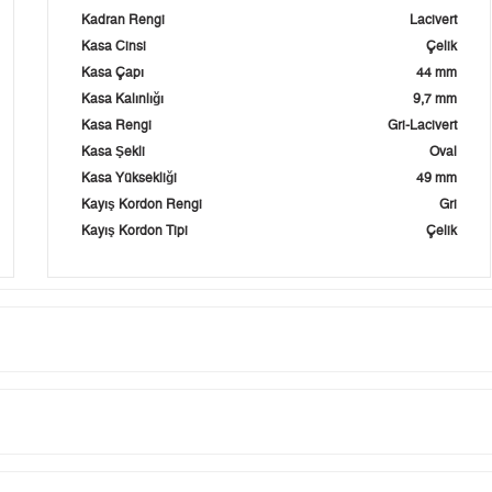
Kadran Rengi
Lacivert
Kasa Cinsi
Çelik
Kasa Çapı
44 mm
Kasa Kalınlığı
9,7 mm
Kasa Rengi
Gri-Lacivert
Kasa Şekli
Oval
Kasa Yüksekliği
49 mm
Kayış Kordon Rengi
Gri
Kayış Kordon Tipi
Çelik
Taksit
Taksit Tutarı
Toplam Tutar