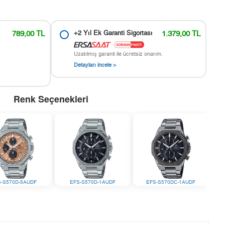
789,00 TL
+2 Yıl Ek Garanti Sigortası
1.379,00 TL
Uzatılmış garanti ile ücretsiz onarım.
Detayları incele >
Renk Seçenekleri
S-S570D-5AUDF
EFS-S570D-1AUDF
EFS-S570DC-1AUDF