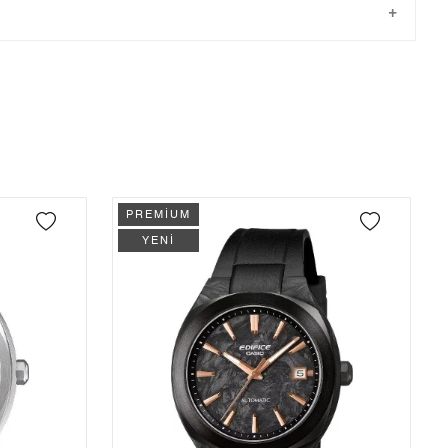
Tek Çekim
19.863,55 ₺
19.863,55 ₺
önderilir.
2
9.931,78 ₺
19.863,56 ₺
3
6.947,73 ₺
20.843,19 ₺
4
5.315,09 ₺
21.260,36 ₺
5
4.338,44 ₺
21.692,20 ₺
PREMİUM
YENİ
6
3.690,74 ₺
22.144,44 ₺
7
3.230,84 ₺
22.615,88 ₺
8
2.888,49 ₺
23.107,92 ₺
9
2.624,33 ₺
23.618,97 ₺