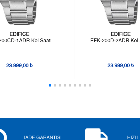
Taksit
Taksit Tutarı
Toplam Tutar
Tek Çekim
19.863,55 ₺
19.863,55 ₺
EDIFICE
EDIFICE
2
9.931,78 ₺
19.863,56 ₺
200CD-1ADR Kol Saati
EFK-200D-2ADR Kol 
3
6.947,73 ₺
20.843,19 ₺
4
5.315,09 ₺
21.260,36 ₺
23.999,00 ₺
23.999,00 ₺
5
4.338,44 ₺
21.692,20 ₺
6
3.690,74 ₺
22.144,44 ₺
7
3.230,84 ₺
22.615,88 ₺
8
2.888,49 ₺
23.107,92 ₺
9
2.624,33 ₺
23.618,97 ₺
İADE GARANTİSİ
HIZL