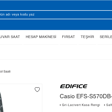
UVAR SAAT
HESAP MAKİNESİ
FIRSAT
TEŞHİR
SERİL
l Saati
Casio EFS-S570DB-
• Gri-Lacivert Kasa Rengi
• Sa