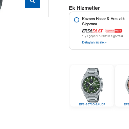
Ek Hizmetler
Kazaen Hasar & Hırsızlık
Sigortası
1 yıl geçerli hırsızlık sigortası
Detayları incele >
EFS-S570D-3AUDF
EF