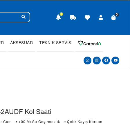
1
0
ER
AKSESUAR
TEKNİK SERVİS
2AUDF Kol Saati
fir Cam
• 100 Mt Su Geçirmezlik
• Çelik Kayış Kordon