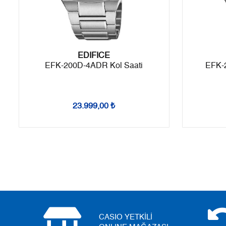
Taksit
Taksit Tutarı
Toplam Tutar
Tek Çekim
19.863,55 ₺
19.863,55 ₺
EDIFICE
2
9.931,78 ₺
19.863,56 ₺
EFK-200D-4ADR Kol Saati
EFK-
3
6.947,73 ₺
20.843,19 ₺
4
5.315,09 ₺
21.260,36 ₺
23.999,00 ₺
5
4.338,44 ₺
21.692,20 ₺
6
3.690,74 ₺
22.144,44 ₺
7
3.230,84 ₺
22.615,88 ₺
8
2.888,49 ₺
23.107,92 ₺
9
2.624,33 ₺
23.618,97 ₺
CASIO YETKİLİ