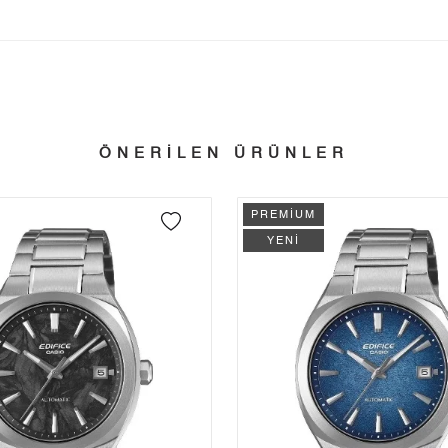
Tek Çekim
19.863,55 ₺
19.863,55 ₺
tillerinde verilen siparişler tatil bitiminde kargoya verilir.
n her yerine 2.500₺ ve üzeri alışverişlerde Yurtiçi Kargo ile ücretsiz g
2
9.931,78 ₺
19.863,56 ₺
3
6.947,73 ₺
20.843,19 ₺
ÖNERİLEN ÜRÜNLER
 edebilirsiniz.
4
5.315,09 ₺
21.260,36 ₺
5
4.338,44 ₺
21.692,20 ₺
PREMİUM
YENİ
6
3.690,74 ₺
22.144,44 ₺
7
3.230,84 ₺
22.615,88 ₺
8
2.888,49 ₺
23.107,92 ₺
9
2.624,33 ₺
23.618,97 ₺