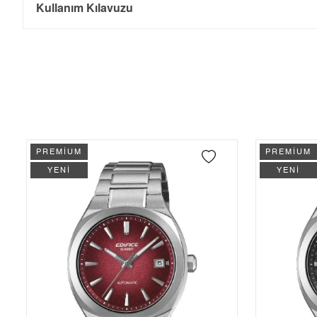
Kullanım Kılavuzu
Tek Çekim
19.863,55 ₺
19.863,55 ₺
- Sipariş gönderimi 3 iş günü içinde yapılmaktadır. Resmi bayram ta
- İnternet mağazamızdan yapacağınız tüm alışverişlerde Türkiye'ni
2
9.931,78 ₺
19.863,56 ₺
İade
3
6.947,73 ₺
20.843,19 ₺
- Kargonuz elinize ulaştığı tarihten itibaren 14 gün içerisinde iade
4
5.315,09 ₺
21.260,36 ₺
5
4.338,44 ₺
21.692,20 ₺
PREMİUM
PREMİUM
YENİ
YENİ
6
3.690,74 ₺
22.144,44 ₺
7
3.230,84 ₺
22.615,88 ₺
8
2.888,49 ₺
23.107,92 ₺
9
2.624,33 ₺
23.618,97 ₺