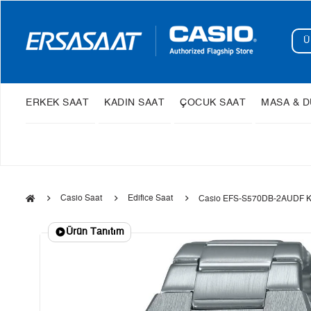
ERKEK SAAT
KADIN SAAT
ÇOCUK SAAT
MASA & D
Casio Saat
Edifice Saat
Casio EFS-S570DB-2AUDF Ko
Ürün Tanıtım