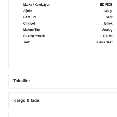
Marka / Koleksiyon
EDIFICE
Ağırlık
133 gr
Cam Tipi
Safir
Cinsiyet
Erkek
Makine Tipi
Analog
Su Geçirmezlik
100 mt
Tarz
Klasik Saat
Taksitler
Kargo & İade
Kargo ve Sipariş
Taksit
Taksit Tutarı
Toplam Tutar