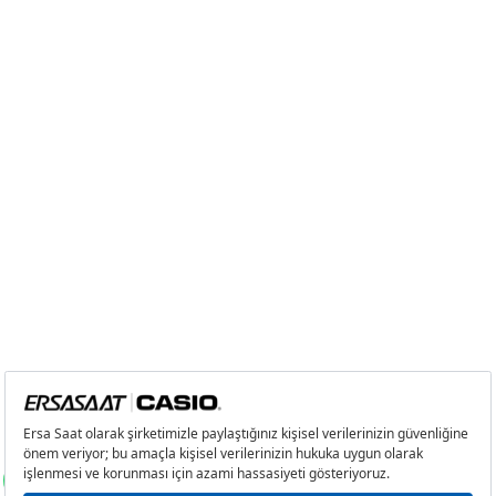
8
1.530,52 ₺
12.244,16 ₺
9
1.390,55 ₺
12.514,95 ₺
Taksit
Taksit Tutarı
Toplam Tutar
Tek Çekim
10.525,05 ₺
10.525,05 ₺
2
5.262,53 ₺
10.525,06 ₺
3
3.681,37 ₺
11.044,11 ₺
4
2.816,29 ₺
11.265,16 ₺
5
2.298,80 ₺
11.494,00 ₺
6
1.955,60 ₺
11.733,60 ₺