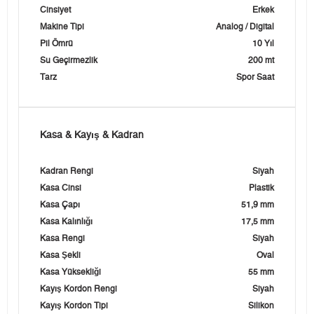
Cinsiyet
Erkek
Makine Tipi
Analog / Digital
Pil Ömrü
10 Yıl
Su Geçirmezlik
200 mt
Tarz
Spor Saat
Kasa & Kayış & Kadran
Kadran Rengi
Siyah
Kasa Cinsi
Plastik
Kasa Çapı
51,9 mm
Kasa Kalınlığı
17,5 mm
Kasa Rengi
Siyah
Kasa Şekli
Oval
Kasa Yüksekliği
55 mm
Kayış Kordon Rengi
Siyah
Kayış Kordon Tipi
Silikon