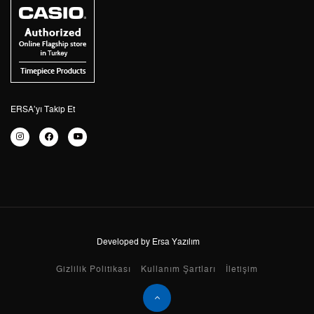
3
3.681,37 ₺
11.044,11 ₺
4
2.816,29 ₺
11.265,16 ₺
5
2.298,80 ₺
11.494,00 ₺
6
1.955,60 ₺
11.733,60 ₺
ERSA’yı Takip Et
7
1.711,92 ₺
11.983,44 ₺
8
1.530,52 ₺
12.244,16 ₺
9
1.390,55 ₺
12.514,95 ₺
Developed by Ersa Yazılım
Taksit
Taksit Tutarı
Toplam Tutar
Gizlilik Politikası
Kullanım Şartları
İletişim
Tek Çekim
10.525,05 ₺
10.525,05 ₺