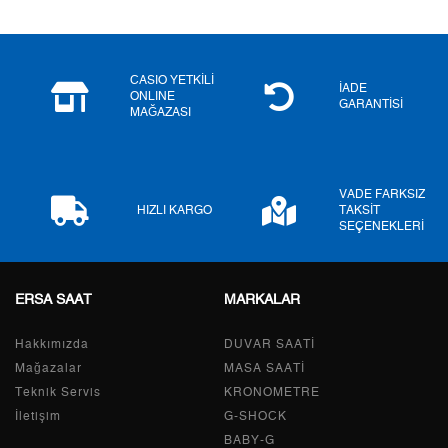
5
2.298,80 ₺
11.494,00 ₺
6
1.955,60 ₺
11.733,60 ₺
CASIO YETKİLİ
İADE
ONLINE
GARANTİSİ
MAĞAZASI
7
1.711,92 ₺
11.983,44 ₺
8
1.530,52 ₺
12.244,16 ₺
VADE FARKSIZ
9
1.390,55 ₺
12.514,95 ₺
HIZLI KARGO
TAKSİT
SEÇENEKLERİ
ERSA SAAT
MARKALAR
Taksit
Taksit Tutarı
Toplam Tutar
Hakkımızda
Tek Çekim
10.525,05 ₺
DUVAR SAATİ
10.525,05 ₺
Mağazalar
MASA SAATİ
2
5.262,53 ₺
10.525,06 ₺
Teknik Servis
KRONOMETRE
İletişim
G-SHOCK
3
3.681,37 ₺
11.044,11 ₺
BABY-G