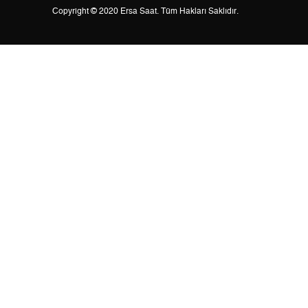
Copyright © 2020 Ersa Saat. Tüm Hakları Saklıdır.
2
5.262,53 ₺
10.525,06 ₺
3
3.681,37 ₺
11.044,11 ₺
4
2.816,29 ₺
11.265,16 ₺
5
2.298,80 ₺
11.494,00 ₺
6
1.955,60 ₺
11.733,60 ₺
7
1.711,92 ₺
11.983,44 ₺
8
1.530,52 ₺
12.244,16 ₺
9
1.390,55 ₺
12.514,95 ₺
Taksit
Taksit Tutarı
Toplam Tutar