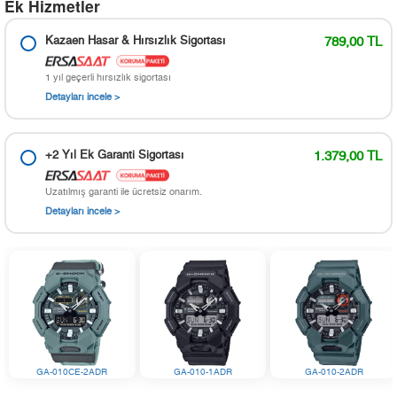
Ek Hizmetler
Kazaen Hasar & Hırsızlık Sigortası
789,00 TL
1 yıl geçerli hırsızlık sigortası
Detayları incele >
+2 Yıl Ek Garanti Sigortası
1.379,00 TL
Uzatılmış garanti ile ücretsiz onarım.
Detayları incele >
GA-010CE-2ADR
GA-010-1ADR
GA-010-2ADR