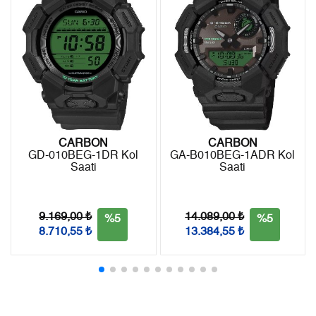
- Kargonuz elinize ulaştığı tarihten itibaren 14 gün içerisinde
6
1.955,60 ₺
11.733,60 ₺
iade edebilirsiniz.
7
1.711,92 ₺
11.983,44 ₺
8
1.530,52 ₺
12.244,16 ₺
9
1.390,55 ₺
12.514,95 ₺
CARBON
CARBON
GD-010BEG-1DR Kol
GA-B010BEG-1ADR Kol
Saati
Saati
Taksit
Taksit Tutarı
Toplam Tutar
Tek Çekim
10.525,05 ₺
10.525,05 ₺
9.169,00 ₺
14.089,00 ₺
%5
%5
8.710,55 ₺
13.384,55 ₺
2
5.262,53 ₺
10.525,06 ₺
3
3.681,37 ₺
11.044,11 ₺
4
2.816,29 ₺
11.265,16 ₺