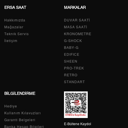
9
0,00 ₺
0,00 ₺
ERSA SAAT
MARKALAR
Hakkımızda
DUVAR SAATİ
Mağazalar
MASA SAATİ
Taksit
Taksit Tutarı
Toplam Tutar
Teknik Servis
KRONOMETRE
İletişim
G-SHOCK
Tek Çekim
0,00 ₺
0,00 ₺
BABY-G
2
0,00 ₺
0,00 ₺
EDIFICE
SHEEN
3
0,00 ₺
0,00 ₺
PRO-TREK
RETRO
4
0,00 ₺
0,00 ₺
STANDART
5
0,00 ₺
0,00 ₺
BİLGİLENDİRME
6
0,00 ₺
0,00 ₺
Hediye
Kullanım Kılavuzları
7
0,00 ₺
0,00 ₺
Garanti Belgeleri
E-Bültene Kaydol
Banka Hesap Bilgileri