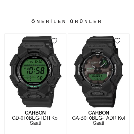
Kargo ve Sipariş
Taksit
Taksit Tutarı
Toplam Tutar
- Sipariş gönderimi 3 iş günü içinde yapılmaktadır. Resmi
Tek Çekim
0,00 ₺
0,00 ₺
ÖNERİLEN ÜRÜNLER
bayram tatillerinde verilen siparişler tatil bitiminde kargoya
2
0,00 ₺
0,00 ₺
verilir.
- İnternet mağazamızdan yapacağınız tüm alışverişlerde
3
0,00 ₺
0,00 ₺
Türkiye'nin her yerine 2.500₺ ve üzeri alışverişlerde Yurtiçi
4
0,00 ₺
0,00 ₺
Kargo ile ücretsiz gönderilir.
İade
5
0,00 ₺
0,00 ₺
- Kargonuz elinize ulaştığı tarihten itibaren 14 gün içerisinde
6
0,00 ₺
0,00 ₺
iade edebilirsiniz.
7
0,00 ₺
0,00 ₺
8
0,00 ₺
0,00 ₺
CARBON
CARBON
GD-010BEG-1DR Kol
GA-B010BEG-1ADR Kol
9
0,00 ₺
0,00 ₺
Saati
Saati