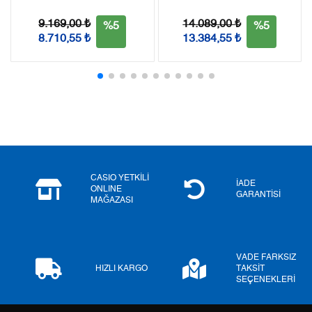
9.169,00 ₺
14.089,00 ₺
%5
%5
8.710,55 ₺
13.384,55 ₺
Taksit
Taksit Tutarı
Toplam Tutar
Tek Çekim
0,00 ₺
0,00 ₺
2
0,00 ₺
0,00 ₺
3
0,00 ₺
0,00 ₺
4
0,00 ₺
0,00 ₺
CASIO YETKİLİ
İADE
ONLINE
5
0,00 ₺
0,00 ₺
GARANTİSİ
MAĞAZASI
6
0,00 ₺
0,00 ₺
7
0,00 ₺
0,00 ₺
VADE FARKSIZ
HIZLI KARGO
TAKSİT
SEÇENEKLERİ
8
0,00 ₺
0,00 ₺