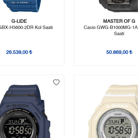
G-LIDE
MASTER OF G
GBX-H5600-2DR Kol Saati
Casio GWG-B1000MG-1A
Saati
26.539,00 ₺
50.869,00 ₺