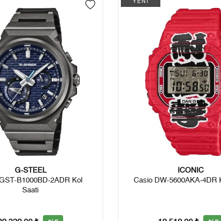
YENİ
G-STEEL
ICONIC
 GST-B1000BD-2ADR Kol
Casio DW-5600AKA-4DR K
Saati