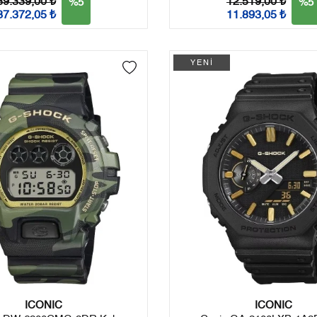
39.339,00 ₺
12.519,00 ₺
%5
%5
37.372,05 ₺
11.893,05 ₺
YENİ
ICONIC
ICONIC