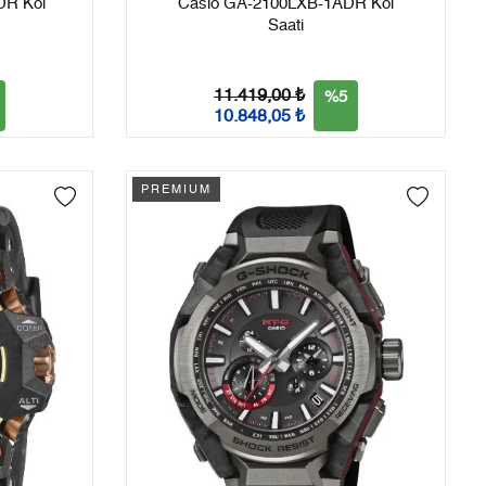
DR Kol
Casio GA-2100LXB-1ADR Kol
Saati
11.419,00 ₺
%5
10.848,05 ₺
PREMIUM