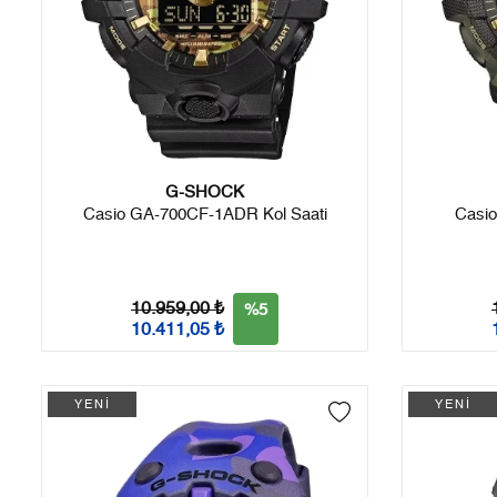
G-SHOCK
Casio GA-700CF-1ADR Kol Saati
Casi
10.959,00 ₺
%5
10.411,05 ₺
YENİ
YENİ