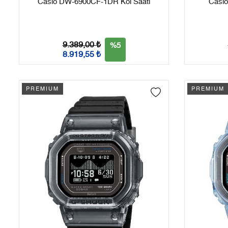
Casio DW-6900CF-1DR Kol Saati
Casi
9.389,00 ₺
%5
8.919,55 ₺
PREMIUM
PREMIUM