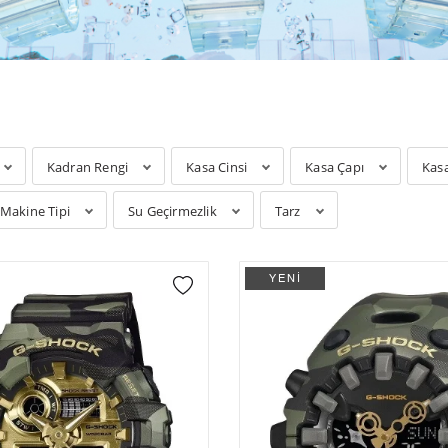
Kadran Rengi
Kasa Cinsi
Kasa Çapı
Kas
Makine Tipi
Su Geçirmezlik
Tarz
YENİ