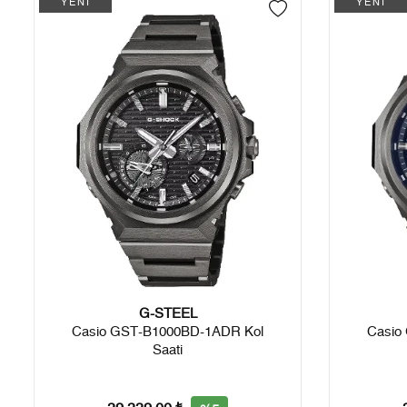
YENİ
YENİ
G-STEEL
Casio GST-B1000BD-1ADR Kol
Casio
Saati