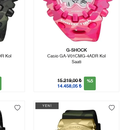
G-SHOCK
R Kol
Casio GA-V01CMG-4ADR Kol
Saati
15.219,00 ₺
%5
14.458,05 ₺
YENİ