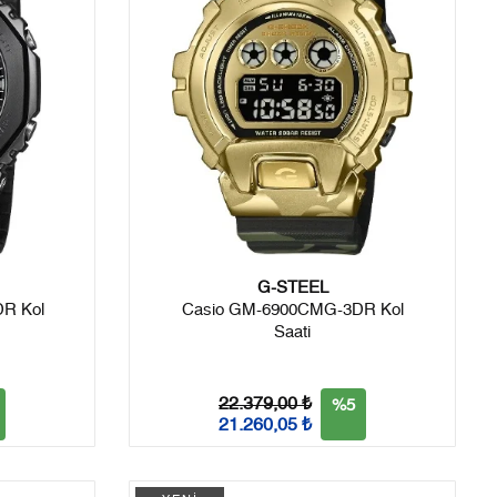
G-STEEL
R Kol
Casio GM-6900CMG-3DR Kol
Saati
22.379,00 ₺
%5
21.260,05 ₺