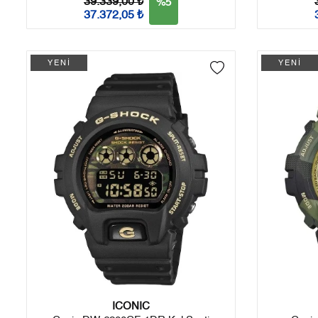
39.339,00 ₺
%5
37.372,05 ₺
YENİ
YENİ
ICONIC