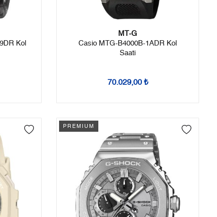
MT-G
9DR Kol
Casio MTG-B4000B-1ADR Kol
Saati
70.029,00 ₺
PREMIUM