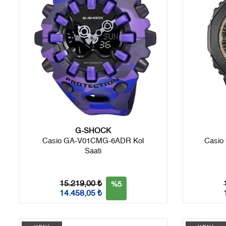
G-SHOCK
Casio GA-V01CMG-6ADR Kol
Casio
Saati
15.219,00 ₺
%5
14.458,05 ₺