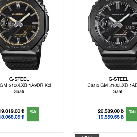
G-STEEL
G-STEEL
 GM-2100LXB-1A9DR Kol
Casio GM-2100LXB-1AD
Saati
Saati
19.019,00 ₺
20.589,00 ₺
%5
%5
18.068,05 ₺
19.559,55 ₺