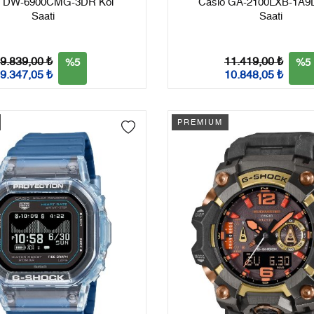
o DW-6900CMG-3DR Kol
Casio GA-2100LXB-1A9
Saati
Saati
9.839,00 ₺
11.419,00 ₺
%5
%5
9.347,05 ₺
10.848,05 ₺
PREMIUM