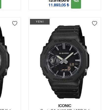
12.519,00 ₺
%5
11.893,05 ₺
YENİ
ICONIC