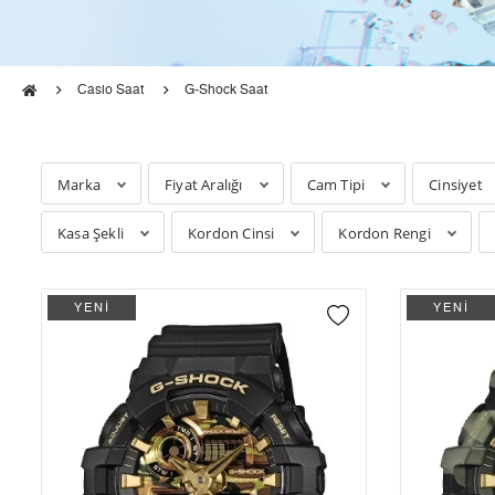
Casio Saat
G-Shock Saat
Marka
Fiyat Aralığı
Cam Tipi
Cinsiyet
Kasa Şekli
Kordon Cinsi
Kordon Rengi
YENİ
YENİ