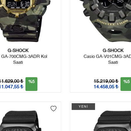
G-SHOCK
G-SHOCK
o GA-700CMG-3ADR Kol
Casio GA-V01CMG-3AD
Saati
Saati
11.629,00 ₺
15.219,00 ₺
%5
%5
11.047,55 ₺
14.458,05 ₺
YENİ