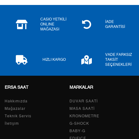
5
0,00 ₺
0,00 ₺
6
0,00 ₺
0,00 ₺
CASIO YETKİLİ
İADE
ONLINE
GARANTİSİ
MAĞAZASI
7
0,00 ₺
0,00 ₺
8
0,00 ₺
0,00 ₺
VADE FARKSIZ
9
0,00 ₺
0,00 ₺
HIZLI KARGO
TAKSİT
SEÇENEKLERİ
ERSA SAAT
MARKALAR
Taksit
Taksit Tutarı
Toplam Tutar
Hakkımızda
Tek Çekim
0,00 ₺
DUVAR SAATİ
0,00 ₺
Mağazalar
MASA SAATİ
2
0,00 ₺
0,00 ₺
Teknik Servis
KRONOMETRE
İletişim
G-SHOCK
3
0,00 ₺
0,00 ₺
BABY-G
EDIFICE