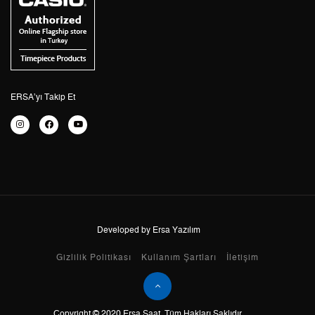
3
0,00 ₺
0,00 ₺
4
0,00 ₺
0,00 ₺
5
0,00 ₺
0,00 ₺
6
0,00 ₺
0,00 ₺
ERSA’yı Takip Et
7
0,00 ₺
0,00 ₺
8
0,00 ₺
0,00 ₺
9
0,00 ₺
0,00 ₺
Developed by Ersa Yazılım
Taksit
Taksit Tutarı
Toplam Tutar
Gizlilik Politikası
Kullanım Şartları
İletişim
Tek Çekim
0,00 ₺
0,00 ₺
Copyright © 2020 Ersa Saat. Tüm Hakları Saklıdır.