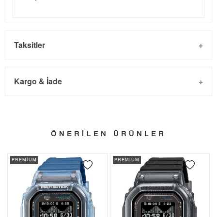
Taksitler
Kargo & İade
Kargo ve Sipariş
Taksit
Taksit Tutarı
Toplam Tutar
- Sipariş gönderimi 3 iş günü içinde yapılmaktadır. Resmi
Tek Çekim
0,00 ₺
0,00 ₺
ÖNERİLEN ÜRÜNLER
bayram tatillerinde verilen siparişler tatil bitiminde kargoya
2
0,00 ₺
0,00 ₺
verilir.
PREMİUM
PREMİUM
- İnternet mağazamızdan yapacağınız tüm alışverişlerde
3
0,00 ₺
0,00 ₺
Türkiye'nin her yerine 2.500₺ ve üzeri alışverişlerde Yurtiçi
4
0,00 ₺
0,00 ₺
Kargo ile ücretsiz gönderilir.
İade
5
0,00 ₺
0,00 ₺