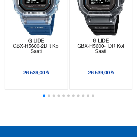
- Kargonuz elinize ulaştığı tarihten itibaren 14 gün içerisinde
6
0,00 ₺
0,00 ₺
iade edebilirsiniz.
7
0,00 ₺
0,00 ₺
8
0,00 ₺
0,00 ₺
G-LIDE
G-LIDE
GBX-H5600-2DR Kol
GBX-H5600-1DR Kol
9
0,00 ₺
0,00 ₺
Saati
Saati
26.539,00 ₺
26.539,00 ₺
Taksit
Taksit Tutarı
Toplam Tutar
Tek Çekim
0,00 ₺
0,00 ₺
2
0,00 ₺
0,00 ₺
3
0,00 ₺
0,00 ₺
4
0,00 ₺
0,00 ₺