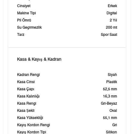
Cinsiyet
Erkek
Makine Tipi
Digital
Pil Ömrü
2 Yıl
Su Geçirmezlik
200 mt
Tarz
Spor Saat
Kasa & Kayış & Kadran
Kadran Rengi
Siyah
Kasa Cinsi
Plastik
Kasa Çapı
52,5 mm
Kasa Kalınlığı
16,3 mm
Kasa Rengi
Gri-Beyaz
Kasa Şekli
Oval
Kasa Yüksekliği
55,1 mm
Kayış Kordon Rengi
Gri
Kayış Kordon Tipi
Silikon