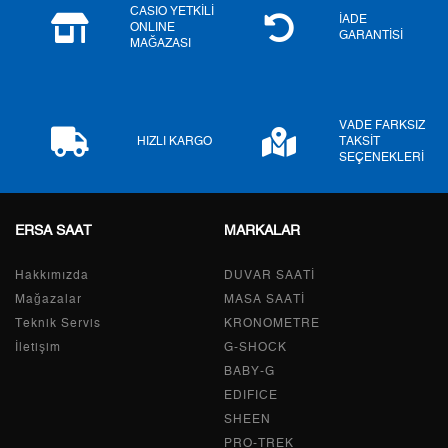
CASIO YETKİLİ
İADE
ONLINE
5
0,00 ₺
0,00 ₺
GARANTİSİ
MAĞAZASI
6
0,00 ₺
0,00 ₺
7
0,00 ₺
0,00 ₺
VADE FARKSIZ
HIZLI KARGO
TAKSİT
SEÇENEKLERİ
8
0,00 ₺
0,00 ₺
9
0,00 ₺
0,00 ₺
ERSA SAAT
MARKALAR
Hakkımızda
DUVAR SAATİ
Mağazalar
MASA SAATİ
Taksit
Taksit Tutarı
Toplam Tutar
Teknik Servis
KRONOMETRE
İletişim
G-SHOCK
Tek Çekim
0,00 ₺
0,00 ₺
BABY-G
2
0,00 ₺
0,00 ₺
EDIFICE
SHEEN
3
0,00 ₺
0,00 ₺
PRO-TREK