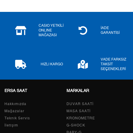
5
0,00 ₺
0,00 ₺
6
0,00 ₺
0,00 ₺
CASIO YETKİLİ
İADE
ONLINE
GARANTİSİ
MAĞAZASI
7
0,00 ₺
0,00 ₺
8
0,00 ₺
0,00 ₺
VADE FARKSIZ
9
0,00 ₺
0,00 ₺
HIZLI KARGO
TAKSİT
SEÇENEKLERİ
ERSA SAAT
MARKALAR
Taksit
Taksit Tutarı
Toplam Tutar
Hakkımızda
Tek Çekim
0,00 ₺
DUVAR SAATİ
0,00 ₺
Mağazalar
MASA SAATİ
2
0,00 ₺
0,00 ₺
Teknik Servis
KRONOMETRE
İletişim
G-SHOCK
3
0,00 ₺
0,00 ₺
BABY-G