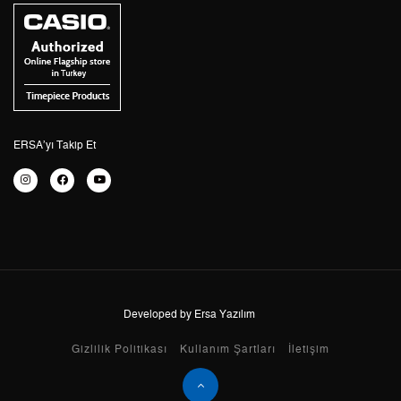
3
0,00 ₺
0,00 ₺
4
0,00 ₺
0,00 ₺
5
0,00 ₺
0,00 ₺
6
0,00 ₺
0,00 ₺
ERSA’yı Takip Et
7
0,00 ₺
0,00 ₺
8
0,00 ₺
0,00 ₺
9
0,00 ₺
0,00 ₺
Developed by Ersa Yazılım
Taksit
Taksit Tutarı
Toplam Tutar
Gizlilik Politikası
Kullanım Şartları
İletişim
Tek Çekim
0,00 ₺
0,00 ₺