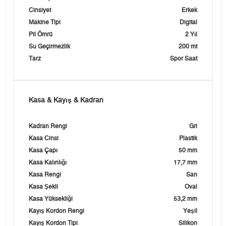
Cinsiyet
Erkek
Makine Tipi
Digital
Pil Ömrü
2 Yıl
Su Geçirmezlik
200 mt
Tarz
Spor Saat
Kasa & Kayış & Kadran
Kadran Rengi
Gri
Kasa Cinsi
Plastik
Kasa Çapı
50 mm
Kasa Kalınlığı
17,7 mm
Kasa Rengi
Sarı
Kasa Şekli
Oval
Kasa Yüksekliği
53,2 mm
Kayış Kordon Rengi
Yeşil
Kayış Kordon Tipi
Silikon