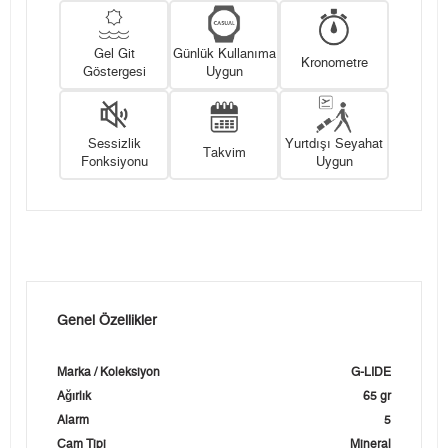
Gel Git
Günlük Kullanıma
Kronometre
Göstergesi
Uygun
Sessizlik
Yurtdışı Seyahat
Takvim
Fonksiyonu
Uygun
Genel Özellikler
Marka / Koleksiyon
G-LIDE
Ağırlık
65 gr
Alarm
5
Cam Tipi
Mineral