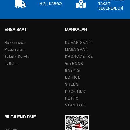
9
1.347,87 ₺
12.130,83 ₺
HIZLI KARGO
TAKSİT
SEÇENEKLERİ
ERSA SAAT
MARKALAR
Taksit
Taksit Tutarı
Toplam Tutar
Hakkımızda
Tek Çekim
10.202,05 ₺
DUVAR SAATİ
10.202,05 ₺
Mağazalar
MASA SAATİ
2
5.101,03 ₺
10.202,06 ₺
Teknik Servis
KRONOMETRE
İletişim
G-SHOCK
3
3.568,40 ₺
10.705,20 ₺
BABY-G
EDIFICE
4
2.729,86 ₺
10.919,44 ₺
SHEEN
PRO-TREK
5
2.228,25 ₺
11.141,25 ₺
RETRO
6
1.895,59 ₺
11.373,54 ₺
STANDART
BİLGİLENDİRME
7
1.659,38 ₺
11.615,66 ₺