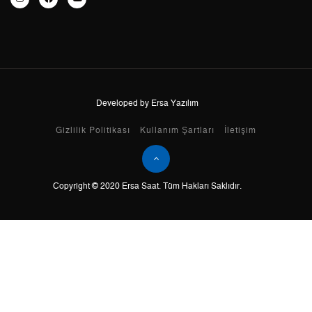
8
1.483,55 ₺
11.868,40 ₺
9
1.347,87 ₺
12.130,83 ₺
Developed by Ersa Yazılım
Taksit
Taksit Tutarı
Toplam Tutar
Gizlilik Politikası
Kullanım Şartları
İletişim
Tek Çekim
10.202,05 ₺
10.202,05 ₺
Copyright © 2020 Ersa Saat. Tüm Hakları Saklıdır.
2
5.101,03 ₺
10.202,06 ₺
3
3.568,40 ₺
10.705,20 ₺
4
2.729,86 ₺
10.919,44 ₺
5
2.228,25 ₺
11.141,25 ₺
6
1.895,59 ₺
11.373,54 ₺