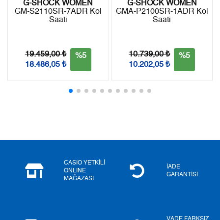
G-SHOCK WOMEN
G-SHOCK WOMEN
GM-S2110SR-7ADR Kol
GMA-P2100SR-1ADR Kol
Saati
Saati
Taksit
Taksit Tutarı
Toplam Tutar
Tek Çekim
10.202,05 ₺
10.202,05 ₺
19.459,00 ₺
10.739,00 ₺
%5
%5
18.486,05 ₺
10.202,05 ₺
2
5.101,03 ₺
10.202,06 ₺
3
3.568,40 ₺
10.705,20 ₺
4
2.729,86 ₺
10.919,44 ₺
5
2.228,25 ₺
11.141,25 ₺
6
1.895,59 ₺
11.373,54 ₺
CASIO YETKİLİ
İADE
ONLINE
GARANTİSİ
MAĞAZASI
7
1.659,38 ₺
11.615,66 ₺
8
1.483,55 ₺
11.868,40 ₺
VADE FARKSIZ