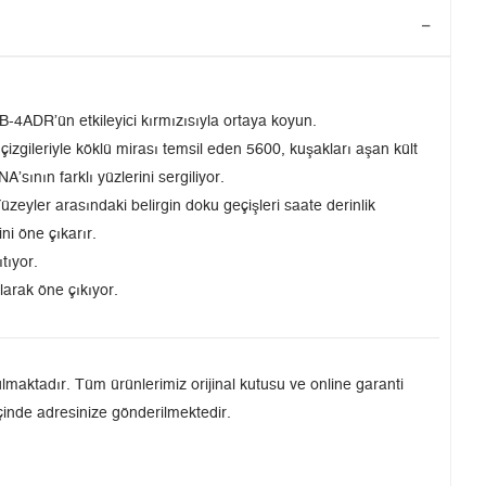
-4ADR’ün etkileyici kırmızısıyla ortaya koyun.
izgileriyle köklü mirası temsil eden 5600, kuşakları aşan kült
sının farklı yüzlerini sergiliyor.
eyler arasındaki belirgin doku geçişleri saate derinlik
ni öne çıkarır.
tıyor.
larak öne çıkıyor.
maktadır. Tüm ürünlerimiz orijinal kutusu ve online garanti
içinde adresinize gönderilmektedir.