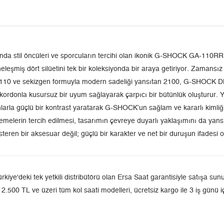
nda stil öncüleri ve sporcuların tercihi olan ikonik G-SHOCK GA-110RRB
miş dört silüetini tek bir koleksiyonda bir araya getiriyor. Zamansız ç
an 110 ve sekizgen formuyla modern sadeliği yansıtan 2100, G-SHOCK DNA’
rdonla kusursuz bir uyum sağlayarak çarpıcı bir bütünlük oluşturur. Yüz
nlarla güçlü bir kontrast yaratarak G-SHOCK’un sağlam ve kararlı kimliği
melerin tercih edilmesi, tasarımın çevreye duyarlı yaklaşımını da yansı
ren bir aksesuar değil; güçlü bir karakter ve net bir duruşun ifadesi o
deki tek yetkili distribütörü olan Ersa Saat garantisiyle satışa sunul
 2.500 TL ve üzeri tüm kol saati modelleri, ücretsiz kargo ile 3 iş günü 