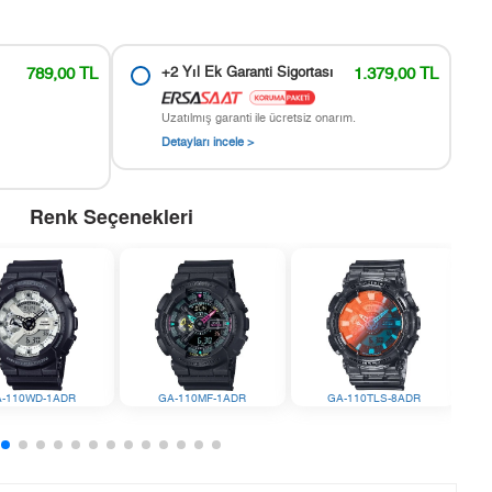
789,00 TL
+2 Yıl Ek Garanti Sigortası
1.379,00 TL
Uzatılmış garanti ile ücretsiz onarım.
Detayları incele >
Renk Seçenekleri
-110WD-1ADR
GA-110MF-1ADR
GA-110TLS-8ADR