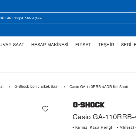
UVAR SAAT
HESAP MAKİNESİ
FIRSAT
TEŞHİR
SERİL
at
G-Shock Iconic Erkek Saat
Casio GA-110RRB-4ADR Kol Saati
Casio GA-110RRB-4
• Kırmızı Kasa Rengi
• Mineral