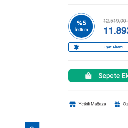
12.519,00 
11.89
Fiyat Alarmı
Sepete Ek
Yetkili Mağaza
Öz