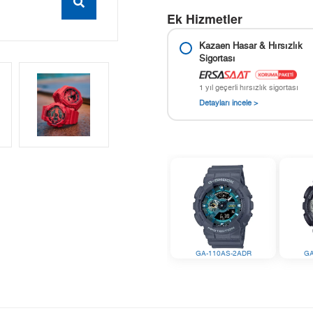
Ek Hizmetler
Kazaen Hasar & Hırsızlık
Sigortası
1 yıl geçerli hırsızlık sigortası
Detayları incele >
GA-110AS-2ADR
GA