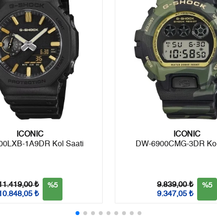
6
2.209,78 ₺
13.258,68 ₺
7
1.934,43 ₺
13.541,01 ₺
8
1.729,45 ₺
13.835,60 ₺
9
1.571,28 ₺
14.141,52 ₺
Taksit
Taksit Tutarı
Toplam Tutar
ICONIC
Tek Çekim
11.893,05 ₺
11.893,05 ₺
ICONIC
00LXB-1A9DR Kol Saati
DW-6900CMG-3DR Kol 
2
5.946,53 ₺
11.893,06 ₺
3
4.159,86 ₺
12.479,58 ₺
11.419,00 ₺
9.839,00 ₺
%5
%5
10.848,05 ₺
9.347,05 ₺
4
3.182,34 ₺
12.729,36 ₺
5
2.597,59 ₺
12.987,95 ₺