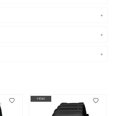
Taksit
Taksit Tutarı
Toplam Tutar
Tek Çekim
11.893,05 ₺
11.893,05 ₺
önderilir.
2
5.946,53 ₺
11.893,06 ₺
3
4.159,86 ₺
12.479,58 ₺
4
3.182,34 ₺
12.729,36 ₺
YENİ
5
2.597,59 ₺
12.987,95 ₺