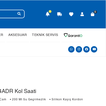
1
0
ER
AKSESUAR
TEKNİK SERVİS
ADR Kol Saati
 Cam
• 200 Mt Su Geçirmezlik
• Silikon Kayış Kordon