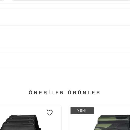
Taksit
Taksit Tutarı
Toplam Tutar
Tek Çekim
11.893,05 ₺
11.893,05 ₺
tillerinde verilen siparişler tatil bitiminde kargoya verilir.
n her yerine 2.500₺ ve üzeri alışverişlerde Yurtiçi Kargo ile ücretsiz g
2
5.946,53 ₺
11.893,06 ₺
ÖNERİLEN ÜRÜNLER
3
4.159,86 ₺
12.479,58 ₺
 edebilirsiniz.
4
3.182,34 ₺
12.729,36 ₺
YENİ
5
2.597,59 ₺
12.987,95 ₺