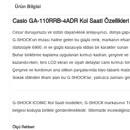
Ürün Bilgisi
Casio GA-110RRB-4ADR Kol Saati Özellikleri
Cesur duruşunuzu ve üstün dayanıklılık anlayışınızı, dünya çapı
G-SHOCK’un imzası haline gelen bu güçlü renk, markanın efsaneleş
statüsüyle 6900, iri ve güçlü kasasıyla iddialı bir karakter sun
Buhar biriktirme kaplama uygulanan kırmızı kadran; çerçeve ve ko
kazandırırken, ters LCD ekran ve siyah detaylar canlı kırmızı to
Çerçeve ve kordonun ana silikon parçalarında biyo-tabanlı malze
Sokak stilinden ilham alan bu G-SHOCK’lar, yalnızca zamanı göste
G-SHOCK ICONIC Kol Saati modelleri, G-SHOCK markasının Türkiye'
belgesi koduyla birlikte gönderilmektedir. Sitemizde incelediğiniz
Ölçü Rehberi