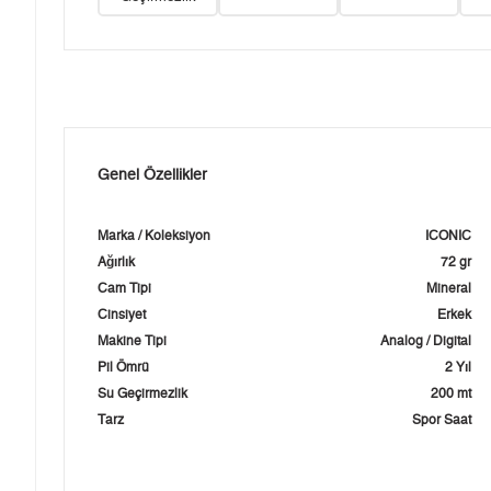
Genel Özellikler
Marka / Koleksiyon
ICONIC
Ağırlık
72 gr
Cam Tipi
Mineral
Cinsiyet
Erkek
Makine Tipi
Analog / Digital
Pil Ömrü
2 Yıl
Su Geçirmezlik
200 mt
Tarz
Spor Saat