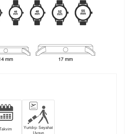
Yurtdışı Seyahat
Takvim
Uygun