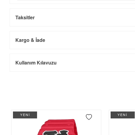
Taksitler
Kargo & İade
Kargo ve Sipariş
Taksit
Taksit Tutarı
Toplam Tutar
Kullanım Kılavuzu
Tek Çekim
11.893,05 ₺
11.893,05 ₺
- Sipariş gönderimi 3 iş günü içinde yapılmaktadır. Resmi bayram ta
- İnternet mağazamızdan yapacağınız tüm alışverişlerde Türkiye'ni
2
5.946,53 ₺
11.893,06 ₺
İade
3
4.159,86 ₺
12.479,58 ₺
- Kargonuz elinize ulaştığı tarihten itibaren 14 gün içerisinde iade
4
3.182,34 ₺
12.729,36 ₺
YENİ
YENİ
5
2.597,59 ₺
12.987,95 ₺