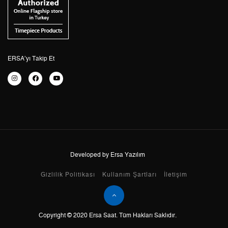
4
2.676,48 ₺
10.705,92 ₺
5
2.184,68 ₺
10.923,40 ₺
6
1.858,52 ₺
11.151,12 ₺
ERSA’yı Takip Et
7
1.626,93 ₺
11.388,51 ₺
8
1.454,54 ₺
11.636,32 ₺
9
1.321,52 ₺
11.893,68 ₺
Developed by Ersa Yazılım
Taksit
Taksit Tutarı
Toplam Tutar
Gizlilik Politikası
Kullanım Şartları
İletişim
Tek Çekim
10.002,55 ₺
10.002,55 ₺
Copyright © 2020 Ersa Saat. Tüm Hakları Saklıdır.
2
5.001,28 ₺
10.002,56 ₺