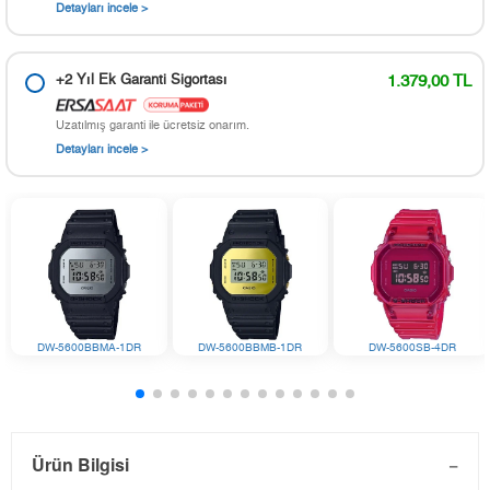
Detayları incele >
+2 Yıl Ek Garanti Sigortası
1.379,00 TL
Uzatılmış garanti ile ücretsiz onarım.
Detayları incele >
DW-5600BBMA-1DR
DW-5600BBMB-1DR
DW-5600SB-4DR
Ürün Bilgisi