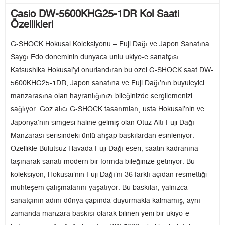
Casio DW-5600KHG25-1DR Kol Saati
Özellikleri
G-SHOCK Hokusai Koleksiyonu – Fuji Dağı ve Japon Sanatına
Saygı Edo döneminin dünyaca ünlü ukiyo-e sanatçısı
Katsushika Hokusai’yi onurlandıran bu özel G-SHOCK saat DW-
5600KHG25-1DR, Japon sanatına ve Fuji Dağı’nın büyüleyici
manzarasına olan hayranlığınızı bileğinizde sergilemenizi
sağlıyor. Göz alıcı G-SHOCK tasarımları, usta Hokusai’nin ve
Japonya’nın simgesi haline gelmiş olan Otuz Altı Fuji Dağı
Manzarası serisindeki ünlü ahşap baskılardan esinleniyor.
Özellikle Bulutsuz Havada Fuji Dağı eseri, saatin kadranına
taşınarak sanatı modern bir formda bileğinize getiriyor. Bu
koleksiyon, Hokusai’nin Fuji Dağı’nı 36 farklı açıdan resmettiği
muhteşem çalışmalarını yaşatıyor. Bu baskılar, yalnızca
sanatçının adını dünya çapında duyurmakla kalmamış, aynı
zamanda manzara baskısı olarak bilinen yeni bir ukiyo-e