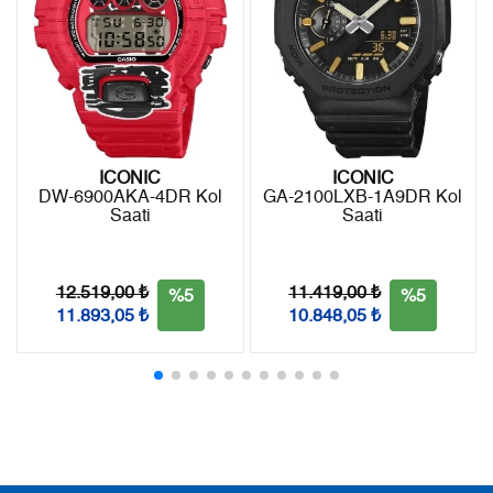
iade edebilirsiniz.
7
1.626,93 ₺
11.388,51 ₺
8
1.454,54 ₺
11.636,32 ₺
9
1.321,52 ₺
11.893,68 ₺
ICONIC
ICONIC
DW-6900AKA-4DR Kol
GA-2100LXB-1A9DR Kol
Saati
Saati
Taksit
Taksit Tutarı
Toplam Tutar
Tek Çekim
10.002,55 ₺
10.002,55 ₺
12.519,00 ₺
11.419,00 ₺
%5
%5
11.893,05 ₺
10.848,05 ₺
2
5.001,28 ₺
10.002,56 ₺
3
3.498,62 ₺
10.495,86 ₺
4
2.676,48 ₺
10.705,92 ₺
5
2.184,68 ₺
10.923,40 ₺