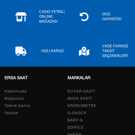
6
1.858,52 ₺
11.151,12 ₺
CASIO YETKİLİ
İADE
ONLINE
GARANTİSİ
MAĞAZASI
7
1.626,93 ₺
11.388,51 ₺
8
1.454,54 ₺
11.636,32 ₺
VADE FARKSIZ
9
1.321,52 ₺
11.893,68 ₺
HIZLI KARGO
TAKSİT
SEÇENEKLERİ
ERSA SAAT
MARKALAR
Taksit
Taksit Tutarı
Toplam Tutar
Hakkımızda
Tek Çekim
10.002,55 ₺
DUVAR SAATİ
10.002,55 ₺
Mağazalar
MASA SAATİ
2
5.001,28 ₺
10.002,56 ₺
Teknik Servis
KRONOMETRE
İletişim
G-SHOCK
3
3.498,62 ₺
10.495,86 ₺
BABY-G
EDIFICE
4
2.676,48 ₺
10.705,92 ₺
SHEEN