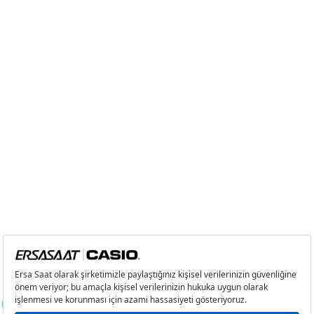
9
1.321,52 ₺
11.893,68 ₺
Taksit
Taksit Tutarı
Toplam Tutar
Tek Çekim
10.002,55 ₺
10.002,55 ₺
2
5.001,28 ₺
10.002,56 ₺
3
3.498,62 ₺
10.495,86 ₺
4
2.676,48 ₺
10.705,92 ₺
5
2.184,68 ₺
10.923,40 ₺
6
1.858,52 ₺
11.151,12 ₺
7
1.626,93 ₺
11.388,51 ₺