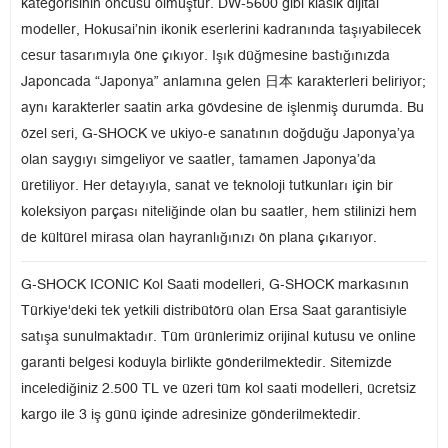
kategorisinin öncüsü olmuştur. DW-5600 gibi klasik dijital
modeller, Hokusai’nin ikonik eserlerini kadranında taşıyabilecek
cesur tasarımıyla öne çıkıyor. Işık düğmesine bastığınızda
Japoncada “Japonya” anlamına gelen 日本 karakterleri beliriyor;
aynı karakterler saatin arka gövdesine de işlenmiş durumda. Bu
özel seri, G-SHOCK ve ukiyo-e sanatının doğduğu Japonya’ya
olan saygıyı simgeliyor ve saatler, tamamen Japonya’da
üretiliyor. Her detayıyla, sanat ve teknoloji tutkunları için bir
koleksiyon parçası niteliğinde olan bu saatler, hem stilinizi hem
de kültürel mirasa olan hayranlığınızı ön plana çıkarıyor.
G-SHOCK ICONIC Kol Saati modelleri, G-SHOCK markasının
Türkiye'deki tek yetkili distribütörü olan Ersa Saat garantisiyle
satışa sunulmaktadır. Tüm ürünlerimiz orijinal kutusu ve online
garanti belgesi koduyla birlikte gönderilmektedir. Sitemizde
incelediğiniz 2.500 TL ve üzeri tüm kol saati modelleri, ücretsiz
kargo ile 3 iş günü içinde adresinize gönderilmektedir.