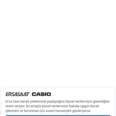
Tek Çekim
15.189,55 ₺
15.189,55 ₺
2
7.594,78 ₺
15.189,56 ₺
3
5.312,89 ₺
15.938,67 ₺
4
4.064,42 ₺
16.257,68 ₺
5
3.317,58 ₺
16.587,90 ₺
6
2.822,29 ₺
16.933,74 ₺
7
2.470,61 ₺
17.294,27 ₺
8
2.208,81 ₺
17.670,48 ₺
9
2.006,81 ₺
18.061,29 ₺