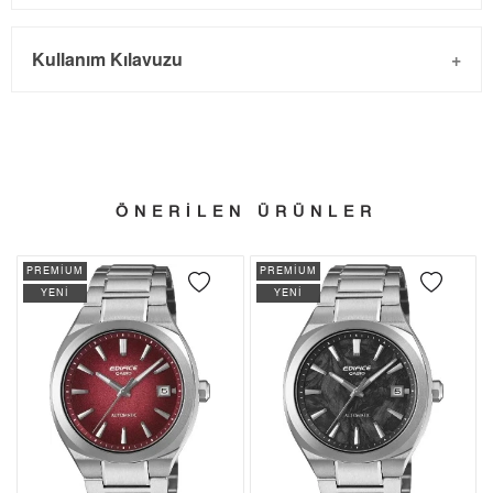
Kargo ve Sipariş
Taksit
Taksit Tutarı
Toplam Tutar
Kullanım Kılavuzu
- Sipariş gönderimi 3 iş günü içinde yapılmaktadır. Resmi
Tek Çekim
15.189,55 ₺
15.189,55 ₺
bayram tatillerinde verilen siparişler tatil bitiminde kargoya
2
7.594,78 ₺
15.189,56 ₺
verilir.
- İnternet mağazamızdan yapacağınız tüm alışverişlerde
3
5.312,89 ₺
15.938,67 ₺
Türkiye'nin her yerine 2.500₺ ve üzeri alışverişlerde Yurtiçi
ÖNERİLEN ÜRÜNLER
4
4.064,42 ₺
16.257,68 ₺
Kargo ile ücretsiz gönderilir.
İade
PREMİUM
PREMİUM
5
3.317,58 ₺
16.587,90 ₺
YENİ
YENİ
- Kargonuz elinize ulaştığı tarihten itibaren 14 gün içerisinde
6
2.822,29 ₺
16.933,74 ₺
iade edebilirsiniz.
7
2.470,61 ₺
17.294,27 ₺
8
2.208,81 ₺
17.670,48 ₺
9
2.006,81 ₺
18.061,29 ₺