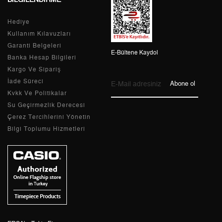
8
2.208,81 ₺
17.670,48 ₺
Hediye
9
2.006,81 ₺
18.061,29 ₺
Kullanım Kılavuzları
Garanti Belgeleri
E-Bültene Kaydol
Banka Hesap Bilgileri
Kargo Ve Sipariş
Taksit
Taksit Tutarı
Toplam Tutar
İade Süreci
Abone ol
Kvkk Ve Politikalar
Tek Çekim
15.189,55 ₺
15.189,55 ₺
Su Geçirmezlik Derecesi
Çerez Tercihlerini Yönetin
2
7.594,78 ₺
15.189,56 ₺
Bilgi Toplumu Hizmetleri
3
5.312,89 ₺
15.938,67 ₺
4
4.064,42 ₺
16.257,68 ₺
5
3.317,58 ₺
16.587,90 ₺
6
2.822,29 ₺
16.933,74 ₺