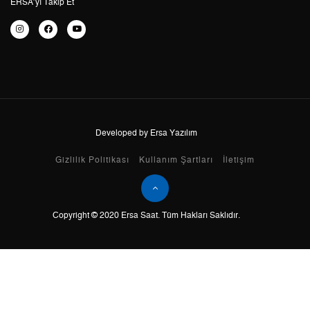
ERSA’yı Takip Et
7
2.470,61 ₺
17.294,27 ₺
8
2.208,81 ₺
17.670,48 ₺
9
2.006,81 ₺
18.061,29 ₺
Developed by Ersa Yazılım
Taksit
Taksit Tutarı
Toplam Tutar
Gizlilik Politikası
Kullanım Şartları
İletişim
Tek Çekim
15.189,55 ₺
15.189,55 ₺
2
7.594,78 ₺
15.189,56 ₺
Copyright © 2020 Ersa Saat. Tüm Hakları Saklıdır.
3
5.312,89 ₺
15.938,67 ₺
4
4.064,42 ₺
16.257,68 ₺
5
3.317,58 ₺
16.587,90 ₺