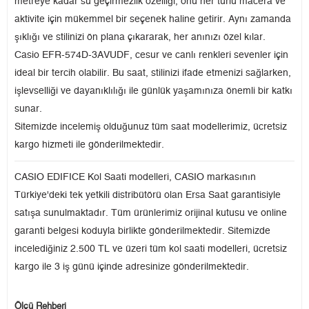
metreye kadar su geçirmezlik özelliği, onu her türlü macera ve
aktivite için mükemmel bir seçenek haline getirir. Aynı zamanda
şıklığı ve stilinizi ön plana çıkararak, her anınızı özel kılar.
Casio EFR-574D-3AVUDF, cesur ve canlı renkleri sevenler için
ideal bir tercih olabilir. Bu saat, stilinizi ifade etmenizi sağlarken,
işlevselliği ve dayanıklılığı ile günlük yaşamınıza önemli bir katkı
sunar.
Sitemizde incelemiş olduğunuz tüm saat modellerimiz, ücretsiz
kargo hizmeti ile gönderilmektedir.
CASIO EDIFICE Kol Saati modelleri, CASIO markasının
Türkiye'deki tek yetkili distribütörü olan Ersa Saat garantisiyle
satışa sunulmaktadır. Tüm ürünlerimiz orijinal kutusu ve online
garanti belgesi koduyla birlikte gönderilmektedir. Sitemizde
incelediğiniz 2.500 TL ve üzeri tüm kol saati modelleri, ücretsiz
kargo ile 3 iş günü içinde adresinize gönderilmektedir.
Ölçü Rehberi