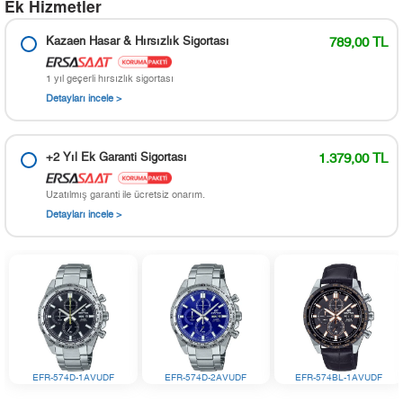
Ek Hizmetler
Kazaen Hasar & Hırsızlık Sigortası
789,00 TL
1 yıl geçerli hırsızlık sigortası
Detayları incele >
+2 Yıl Ek Garanti Sigortası
1.379,00 TL
Uzatılmış garanti ile ücretsiz onarım.
Detayları incele >
EFR-574D-1AVUDF
EFR-574D-2AVUDF
EFR-574BL-1AVUDF