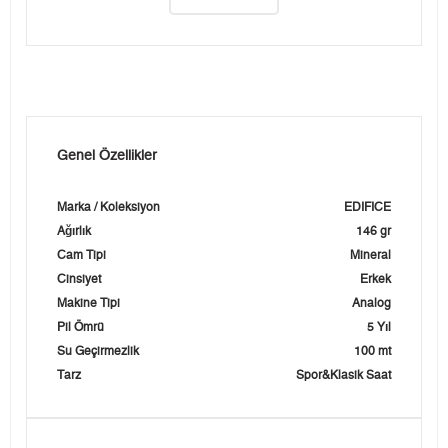
Genel Özellikler
Marka / Koleksiyon
EDIFICE
Ağırlık
146 gr
Cam Tipi
Mineral
Cinsiyet
Erkek
Makine Tipi
Analog
Pil Ömrü
5 Yıl
Su Geçirmezlik
100 mt
Tarz
Spor&Klasik Saat