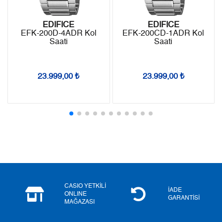
EDIFICE
EDIFICE
EFK-200D-4ADR Kol
EFK-200CD-1ADR Kol
Taksit
Taksit Tutarı
Toplam Tutar
Saati
Saati
Tek Çekim
15.189,55 ₺
15.189,55 ₺
23.999,00 ₺
23.999,00 ₺
2
7.594,78 ₺
15.189,56 ₺
3
5.312,89 ₺
15.938,67 ₺
4
4.064,42 ₺
16.257,68 ₺
5
3.317,58 ₺
16.587,90 ₺
6
2.822,29 ₺
16.933,74 ₺
CASIO YETKİLİ
7
2.470,61 ₺
17.294,27 ₺
İADE
ONLINE
GARANTİSİ
MAĞAZASI
8
2.208,81 ₺
17.670,48 ₺