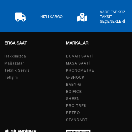
9
2.006,81 ₺
18.061,29 ₺
VADE FARKSIZ
HIZLI KARGO
TAKSİT
SEÇENEKLERİ
Taksit
Taksit Tutarı
Toplam Tutar
ERSA SAAT
MARKALAR
Tek Çekim
15.189,55 ₺
15.189,55 ₺
Hakkımızda
DUVAR SAATİ
2
7.594,78 ₺
15.189,56 ₺
Mağazalar
MASA SAATİ
Teknik Servis
KRONOMETRE
3
5.312,89 ₺
15.938,67 ₺
İletişim
G-SHOCK
BABY-G
4
4.064,42 ₺
16.257,68 ₺
EDIFICE
5
3.317,58 ₺
16.587,90 ₺
SHEEN
PRO-TREK
6
2.822,29 ₺
16.933,74 ₺
RETRO
STANDART
7
2.470,61 ₺
17.294,27 ₺
BİLGİLENDİRME