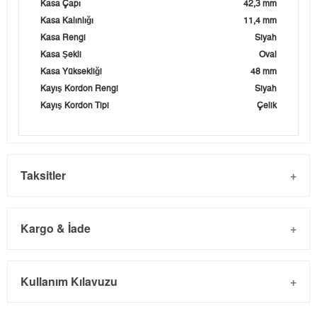
Kasa Çapı
42,3 mm
Kasa Kalınlığı
11,4 mm
Kasa Rengi
Siyah
Kasa Şekli
Oval
Kasa Yüksekliği
48 mm
Kayış Kordon Rengi
Siyah
Kayış Kordon Tipi
Çelik
Taksitler
Kargo & İade
Kargo ve Sipariş
Taksit
Taksit Tutarı
Toplam Tutar
Kullanım Kılavuzu
- Sipariş gönderimi 3 iş günü içinde yapılmaktadır. Resmi
Tek Çekim
17.004,05 ₺
17.004,05 ₺