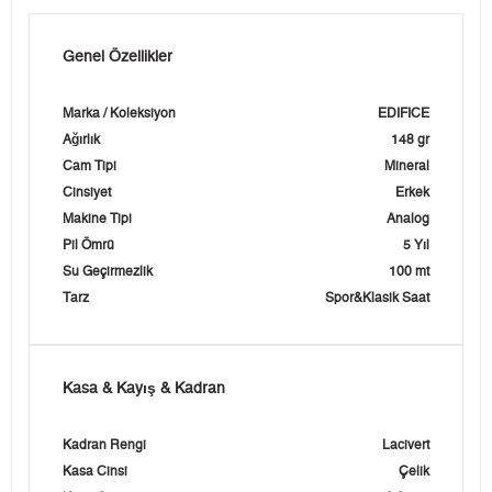
Genel Özellikler
Marka / Koleksiyon
EDIFICE
Ağırlık
148 gr
Cam Tipi
Mineral
Cinsiyet
Erkek
Makine Tipi
Analog
Pil Ömrü
5 Yıl
Su Geçirmezlik
100 mt
Tarz
Spor&Klasik Saat
Kasa & Kayış & Kadran
Kadran Rengi
Lacivert
Kasa Cinsi
Çelik