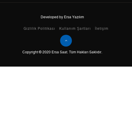
Developed by Ersa Yazılım
Taksit
Taksit Tutarı
Toplam Tutar
Gizlilik Politikası
Kullanım Şartları
İletişim
Tek Çekim
17.004,05 ₺
17.004,05 ₺
Copyright © 2020 Ersa Saat. Tüm Hakları Saklıdır.
2
8.502,03 ₺
17.004,06 ₺
3
5.947,55 ₺
17.842,65 ₺
4
4.549,94 ₺
18.199,76 ₺
5
3.713,89 ₺
18.569,45 ₺
6
3.159,43 ₺
18.956,58 ₺
7
2.765,74 ₺
19.360,18 ₺
8
2.472,67 ₺
19.781,36 ₺