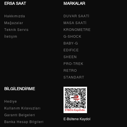
ERSA SAAT
MARKALAR
Taksit
Taksit Tutarı
Toplam Tutar
Hakkımızda
Tek Çekim
17.004,05 ₺
DUVAR SAATİ
17.004,05 ₺
Mağazalar
MASA SAATİ
2
8.502,03 ₺
17.004,06 ₺
Teknik Servis
KRONOMETRE
İletişim
G-SHOCK
3
5.947,55 ₺
17.842,65 ₺
BABY-G
EDIFICE
4
4.549,94 ₺
18.199,76 ₺
SHEEN
PRO-TREK
5
3.713,89 ₺
18.569,45 ₺
RETRO
6
3.159,43 ₺
18.956,58 ₺
STANDART
BİLGİLENDİRME
7
2.765,74 ₺
19.360,18 ₺
Hediye
8
2.472,67 ₺
19.781,36 ₺
Kullanım Kılavuzları
9
2.246,54 ₺
20.218,86 ₺
Garanti Belgeleri
E-Bültene Kaydol
Banka Hesap Bilgileri