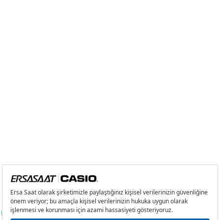
3
5.947,55 ₺
17.842,65 ₺
4
4.549,94 ₺
18.199,76 ₺
5
3.713,89 ₺
18.569,45 ₺
6
3.159,43 ₺
18.956,58 ₺
7
2.765,74 ₺
19.360,18 ₺
8
2.472,67 ₺
19.781,36 ₺
9
2.246,54 ₺
20.218,86 ₺
Taksit
Taksit Tutarı
Toplam Tutar
Tek Çekim
17.004,05 ₺
17.004,05 ₺