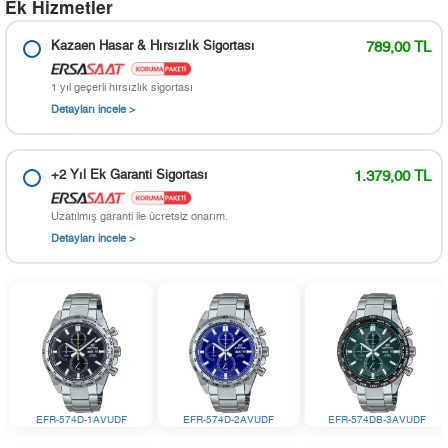
Ek Hizmetler
Kazaen Hasar & Hırsızlık Sigortası
789,00 TL
1 yıl geçerli hırsızlık sigortası
Detayları incele >
+2 Yıl Ek Garanti Sigortası
1.379,00 TL
Uzatılmış garanti ile ücretsiz onarım.
Detayları incele >
EFR-574D-1AVUDF
EFR-574D-2AVUDF
EFR-574DB-3AVUDF