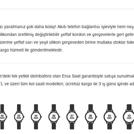
zı yaratmanız çok daha kolay! Akıllı telefon bağlantısı işleviyle hem n
 silikondan üretilmiş değiştirilebilir şeffaf kordon ve çerçevelerle geri g
üzerine şeffaf sarı ve yeşil silikon çerçeveden birine mutlaka stoklar t
argo hizmeti ile gönderilmektedir.
 tek yetkili distribütörü olan Ersa Saat garantisiyle satışa sunulmakt
L ve üzeri tüm kol saati modelleri, ücretsiz kargo ile 3 iş günü içinde a