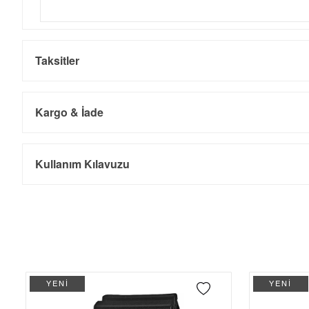
Taksitler
Kargo & İade
Kargo ve Sipariş
Taksit
Taksit Tutarı
Toplam Tutar
Kullanım Kılavuzu
Tek Çekim
6.489,00 ₺
6.489,00 ₺
- Sipariş gönderimi 3 iş günü içinde yapılmaktadır. Resmi bayram ta
- İnternet mağazamızdan yapacağınız tüm alışverişlerde Türkiye'ni
2
3.244,50 ₺
6.489,00 ₺
İade
3
2.269,67 ₺
6.809,01 ₺
- Kargonuz elinize ulaştığı tarihten itibaren 14 gün içerisinde iade
4
1.736,33 ₺
6.945,32 ₺
YENİ
YENİ
5
1.417,28 ₺
7.086,40 ₺