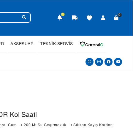
1
0
ER
AKSESUAR
TEKNİK SERVİS
R Kol Saati
neral Cam
• 200 Mt Su Geçirmezlik
• Silikon Kayış Kordon