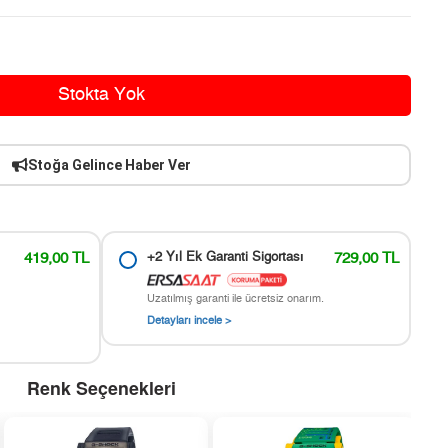
Stokta Yok
Stoğa Gelince Haber Ver
419,00 TL
+2 Yıl Ek Garanti Sigortası
729,00 TL
Uzatılmış garanti ile ücretsiz onarım.
Detayları incele >
Renk Seçenekleri