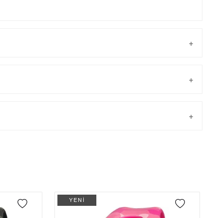
Taksit
Taksit Tutarı
Toplam Tutar
Tek Çekim
6.489,00 ₺
6.489,00 ₺
önderilir.
2
3.244,50 ₺
6.489,00 ₺
3
2.269,67 ₺
6.809,01 ₺
4
1.736,33 ₺
6.945,32 ₺
YENİ
5
1.417,28 ₺
7.086,40 ₺