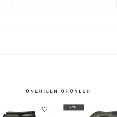
Taksit
Taksit Tutarı
Toplam Tutar
Tek Çekim
6.489,00 ₺
6.489,00 ₺
tillerinde verilen siparişler tatil bitiminde kargoya verilir.
n her yerine 2.500₺ ve üzeri alışverişlerde Yurtiçi Kargo ile ücretsiz g
2
3.244,50 ₺
6.489,00 ₺
ÖNERİLEN ÜRÜNLER
3
2.269,67 ₺
6.809,01 ₺
 edebilirsiniz.
4
1.736,33 ₺
6.945,32 ₺
YENİ
5
1.417,28 ₺
7.086,40 ₺