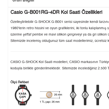
Casio G-B001RG-4DR Kol Saati Özellikleri
Özelleştirilebilir G-SHOCK G-B001 serisi sayesinde kendi tarzını
1980'lerin retro hissini ve oyun grafiklerini, iki tonlu kalıplanmış
üzerine şeffaf pembe ve mavi silikon çerçeveyi ya da gri silikon 
Sitemizde incelemiş olduğunuz tüm saat modellerimiz, ücretsiz k
CASIO G-SHOCK Kol Saati modelleri, CASIO markasının Türkiye'deki
koduyla birlikte gönderilmektedir. Sitemizde incelediğiniz 2.500 T
Ölçü Rehberi