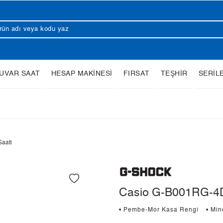
UVAR SAAT
HESAP MAKİNESİ
FIRSAT
TEŞHİR
SERİL
aati
Casio G-B001RG-4D
• Pembe-Mor Kasa Rengi
• Mi