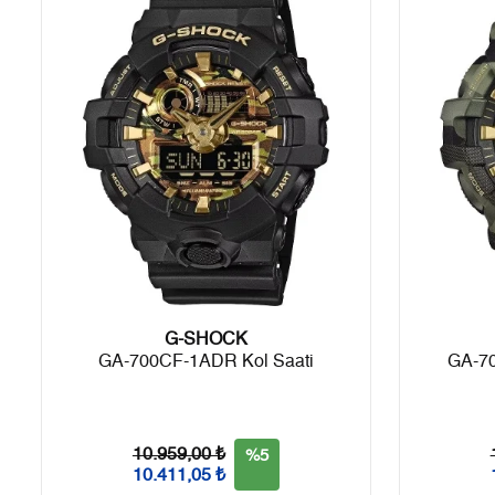
6
1.205,69 ₺
7.234,14 ₺
7
1.055,45 ₺
7.388,15 ₺
8
943,61 ₺
7.548,88 ₺
9
857,31 ₺
7.715,79 ₺
Taksit
Taksit Tutarı
Toplam Tutar
G-SHOCK
Tek Çekim
6.489,00 ₺
6.489,00 ₺
GA-700CF-1ADR Kol Saati
GA-7
2
3.244,50 ₺
6.489,00 ₺
3
2.269,67 ₺
6.809,01 ₺
10.959,00 ₺
%5
10.411,05 ₺
4
1.736,33 ₺
6.945,32 ₺