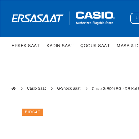
ERKEK SAAT
KADIN SAAT
ÇOCUK SAAT
MASA & D
Casio Saat
G-Shock Saat
Casio G-B001RG-4DR Kol S
FIRSAT