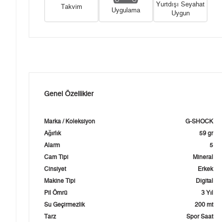
Yurtdışı Seyahat
Takvim
Uygulama
Uygun
Genel Özellikler
Marka / Koleksiyon
G-SHOCK
Ağırlık
59 gr
Alarm
5
Cam Tipi
Mineral
Cinsiyet
Erkek
Makine Tipi
Digital
Pil Ömrü
3 Yıl
Su Geçirmezlik
200 mt
Tarz
Spor Saat