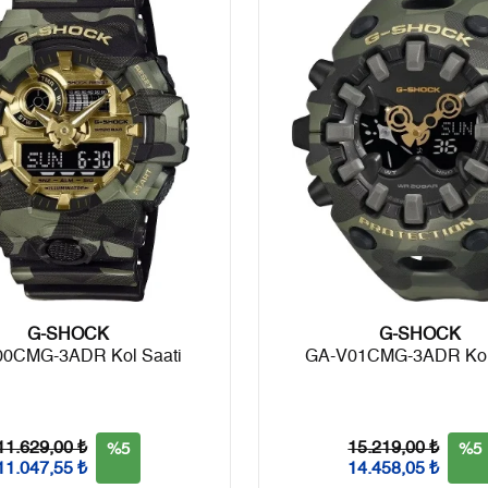
6
1.205,69 ₺
7.234,14 ₺
7
1.055,45 ₺
7.388,15 ₺
8
943,61 ₺
7.548,88 ₺
9
857,31 ₺
7.715,79 ₺
Taksit
Taksit Tutarı
Toplam Tutar
G-SHOCK
Tek Çekim
6.489,00 ₺
6.489,00 ₺
G-SHOCK
00CMG-3ADR Kol Saati
GA-V01CMG-3ADR Kol 
2
3.244,50 ₺
6.489,00 ₺
3
2.269,67 ₺
6.809,01 ₺
11.629,00 ₺
15.219,00 ₺
%5
%5
11.047,55 ₺
14.458,05 ₺
4
1.736,33 ₺
6.945,32 ₺