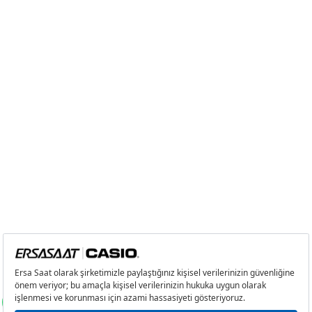
Tek Çekim
4.509,00 ₺
4.509,00 ₺
2
2.254,50 ₺
4.509,00 ₺
3
1.577,12 ₺
4.731,36 ₺
4
1.206,52 ₺
4.826,08 ₺
5
984,82 ₺
4.924,10 ₺
6
837,79 ₺
5.026,74 ₺
7
733,40 ₺
5.133,80 ₺
8
655,68 ₺
5.245,44 ₺
9
595,72 ₺
5.361,48 ₺