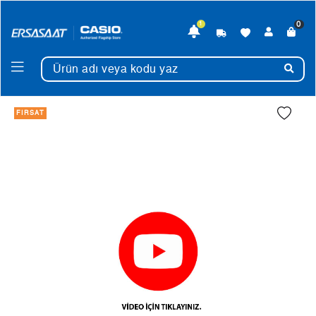
0
1
FIRSAT