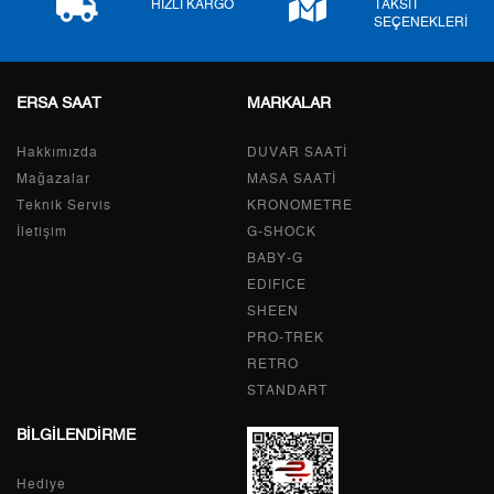
HIZLI KARGO
TAKSİT
SEÇENEKLERİ
ERSA SAAT
MARKALAR
Taksit
Taksit Tutarı
Toplam Tutar
Hakkımızda
Tek Çekim
4.509,00 ₺
DUVAR SAATİ
4.509,00 ₺
Mağazalar
MASA SAATİ
2
2.254,50 ₺
4.509,00 ₺
Teknik Servis
KRONOMETRE
İletişim
G-SHOCK
3
1.577,12 ₺
4.731,36 ₺
BABY-G
EDIFICE
4
1.206,52 ₺
4.826,08 ₺
SHEEN
PRO-TREK
5
984,82 ₺
4.924,10 ₺
RETRO
6
837,79 ₺
5.026,74 ₺
STANDART
BİLGİLENDİRME
7
733,40 ₺
5.133,80 ₺
Hediye
8
655,68 ₺
5.245,44 ₺