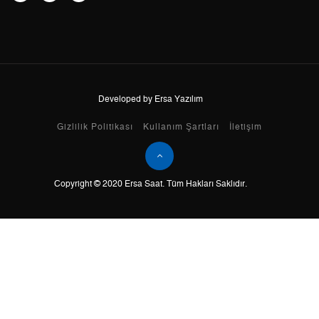
8
655,68 ₺
5.245,44 ₺
9
595,72 ₺
5.361,48 ₺
Developed by Ersa Yazılım
Taksit
Taksit Tutarı
Toplam Tutar
Gizlilik Politikası
Kullanım Şartları
İletişim
Tek Çekim
4.509,00 ₺
4.509,00 ₺
Copyright © 2020 Ersa Saat. Tüm Hakları Saklıdır.
2
2.254,50 ₺
4.509,00 ₺
3
1.577,12 ₺
4.731,36 ₺
4
1.206,52 ₺
4.826,08 ₺
5
984,82 ₺
4.924,10 ₺
6
837,79 ₺
5.026,74 ₺