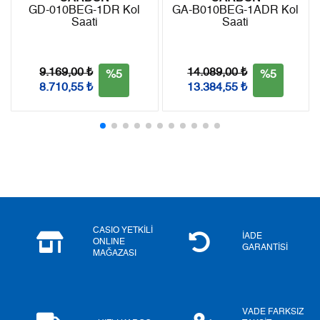
GD-010BEG-1DR Kol
GA-B010BEG-1ADR Kol
Saati
Saati
Taksit
Taksit Tutarı
Toplam Tutar
Tek Çekim
4.509,00 ₺
4.509,00 ₺
9.169,00 ₺
14.089,00 ₺
%5
%5
8.710,55 ₺
13.384,55 ₺
2
2.254,50 ₺
4.509,00 ₺
3
1.577,12 ₺
4.731,36 ₺
4
1.206,52 ₺
4.826,08 ₺
5
984,82 ₺
4.924,10 ₺
6
837,79 ₺
5.026,74 ₺
CASIO YETKİLİ
İADE
ONLINE
GARANTİSİ
MAĞAZASI
7
733,40 ₺
5.133,80 ₺
8
655,68 ₺
5.245,44 ₺
VADE FARKSIZ
9
595,72 ₺
5.361,48 ₺