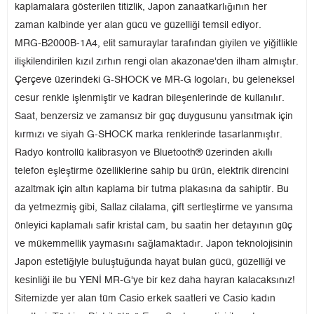
kaplamalara gösterilen titizlik, Japon zanaatkarlığının her
zaman kalbinde yer alan gücü ve güzelliği temsil ediyor.
MRG-B2000B-1A4, elit samuraylar tarafından giyilen ve yiğitlikle
ilişkilendirilen kızıl zırhın rengi olan akazonae'den ilham almıştır.
Çerçeve üzerindeki G-SHOCK ve MR-G logoları, bu geleneksel
cesur renkle işlenmiştir ve kadran bileşenlerinde de kullanılır.
Saat, benzersiz ve zamansız bir güç duygusunu yansıtmak için
kırmızı ve siyah G-SHOCK marka renklerinde tasarlanmıştır.
Radyo kontrollü kalibrasyon ve Bluetooth® üzerinden akıllı
telefon eşleştirme özelliklerine sahip bu ürün, elektrik direncini
azaltmak için altın kaplama bir tutma plakasına da sahiptir. Bu
da yetmezmiş gibi, Sallaz cilalama, çift sertleştirme ve yansıma
önleyici kaplamalı safir kristal cam, bu saatin her detayının güç
ve mükemmellik yaymasını sağlamaktadır. Japon teknolojisinin
Japon estetiğiyle buluştuğunda hayat bulan gücü, güzelliği ve
kesinliği ile bu YENİ MR-G'ye bir kez daha hayran kalacaksınız!
Sitemizde yer alan tüm Casio erkek saatleri ve Casio kadın