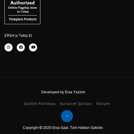
4
49.903,40 ₺
199.613,60 ₺
5
40.733,65 ₺
203.668,25 ₺
6
34.652,36 ₺
207.914,16 ₺
ERSA’yı Takip Et
7
30.334,41 ₺
212.340,87 ₺
8
27.120,03 ₺
216.960,24 ₺
9
24.639,85 ₺
221.758,65 ₺
Developed by Ersa Yazılım
Taksit
Taksit Tutarı
Toplam Tutar
Gizlilik Politikası
Kullanım Şartları
İletişim
Tek Çekim
186.499,00 ₺
186.499,00 ₺
2
93.249,50 ₺
186.499,00 ₺
Copyright © 2020 Ersa Saat. Tüm Hakları Saklıdır.
3
65.232,25 ₺
195.696,75 ₺