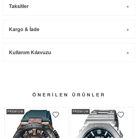
Taksitler
Kargo & İade
Kargo ve Sipariş
Taksit
Taksit Tutarı
Toplam Tutar
Kullanım Kılavuzu
- Sipariş gönderimi 3 iş günü içinde yapılmaktadır. Resmi
Tek Çekim
186.499,00 ₺
186.499,00 ₺
bayram tatillerinde verilen siparişler tatil bitiminde kargoya
2
93.249,50 ₺
186.499,00 ₺
verilir.
- İnternet mağazamızdan yapacağınız tüm alışverişlerde
3
65.232,25 ₺
195.696,75 ₺
Türkiye'nin her yerine 2.500₺ ve üzeri alışverişlerde Yurtiçi
ÖNERİLEN ÜRÜNLER
4
49.903,40 ₺
199.613,60 ₺
Kargo ile ücretsiz gönderilir.
İade
PREMİUM
PREMİUM
5
40.733,65 ₺
203.668,25 ₺
- Kargonuz elinize ulaştığı tarihten itibaren 14 gün içerisinde
6
34.652,36 ₺
207.914,16 ₺
iade edebilirsiniz.