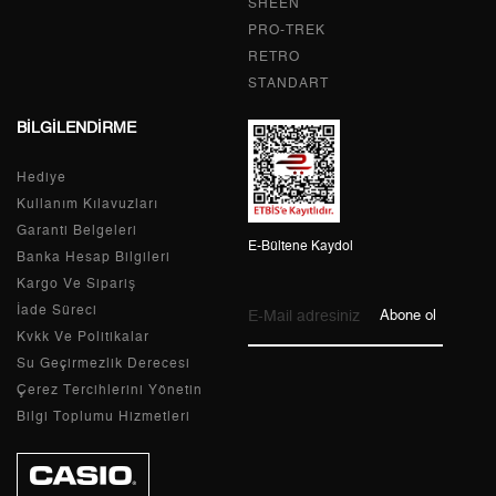
5
40.733,65 ₺
203.668,25 ₺
SHEEN
PRO-TREK
6
34.652,36 ₺
207.914,16 ₺
RETRO
STANDART
7
30.334,41 ₺
212.340,87 ₺
BİLGİLENDİRME
8
27.120,03 ₺
216.960,24 ₺
Hediye
9
24.639,85 ₺
221.758,65 ₺
Kullanım Kılavuzları
Garanti Belgeleri
E-Bültene Kaydol
Banka Hesap Bilgileri
Kargo Ve Sipariş
Taksit
Taksit Tutarı
Toplam Tutar
İade Süreci
Abone ol
Kvkk Ve Politikalar
Tek Çekim
186.499,00 ₺
186.499,00 ₺
Su Geçirmezlik Derecesi
Çerez Tercihlerini Yönetin
2
93.249,50 ₺
186.499,00 ₺
Bilgi Toplumu Hizmetleri
3
65.232,25 ₺
195.696,75 ₺