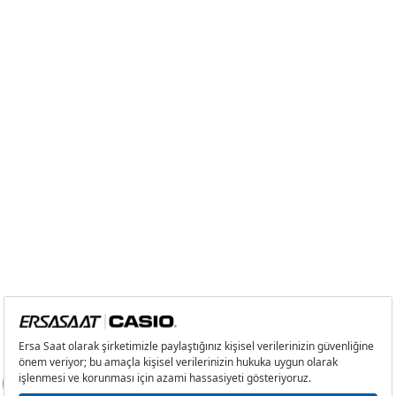
9
24.639,85 ₺
221.758,65 ₺
Taksit
Taksit Tutarı
Toplam Tutar
Tek Çekim
186.499,00 ₺
186.499,00 ₺
2
93.249,50 ₺
186.499,00 ₺
3
65.232,25 ₺
195.696,75 ₺
4
49.903,40 ₺
199.613,60 ₺
5
40.733,65 ₺
203.668,25 ₺
6
34.652,36 ₺
207.914,16 ₺
7
30.334,41 ₺
212.340,87 ₺