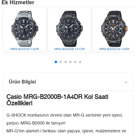
Ek Hizmetler
MRG-B2000D-1ADR
MRG-B2000B-1A1DR
MRG-B2000JS-1ADR
Ürün Bilgisi
Casio MRG-B2000B-1A4DR Kol Saati
Özellikleri
G-SHOCK markasının zirvesi olan MR-G serisinin yeni üyesi,
çarpıcı MRG-B2000 ile tanışın!
MR-G'nin alamet-i farikası olan yapıya, işleve, malzemelere ve