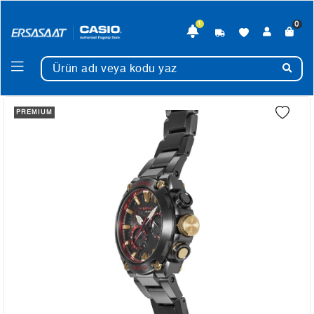
0
1
PREMIUM