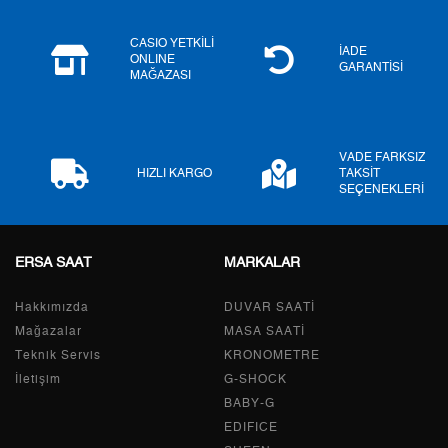
6
34.652,36 ₺
207.914,16 ₺
CASIO YETKİLİ
7
30.334,41 ₺
212.340,87 ₺
İADE
ONLINE
GARANTİSİ
MAĞAZASI
8
27.120,03 ₺
216.960,24 ₺
9
24.639,85 ₺
221.758,65 ₺
VADE FARKSIZ
HIZLI KARGO
TAKSİT
SEÇENEKLERİ
Taksit
Taksit Tutarı
Toplam Tutar
ERSA SAAT
MARKALAR
Tek Çekim
186.499,00 ₺
186.499,00 ₺
Hakkımızda
DUVAR SAATİ
2
93.249,50 ₺
186.499,00 ₺
Mağazalar
MASA SAATİ
Teknik Servis
KRONOMETRE
3
65.232,25 ₺
195.696,75 ₺
İletişim
G-SHOCK
BABY-G
4
49.903,40 ₺
199.613,60 ₺
EDIFICE