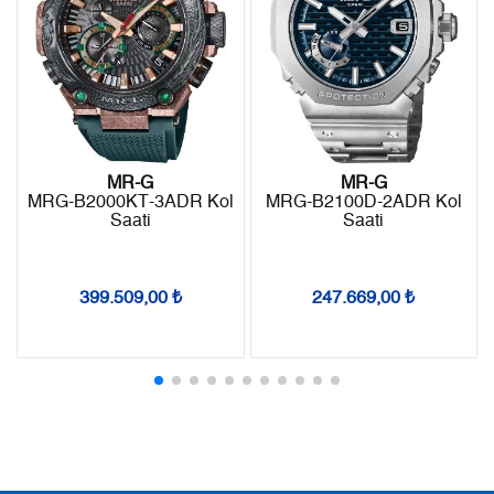
7
30.334,41 ₺
212.340,87 ₺
8
27.120,03 ₺
216.960,24 ₺
9
24.639,85 ₺
221.758,65 ₺
MR-G
MR-G
MRG-B2000KT-3ADR Kol
MRG-B2100D-2ADR Kol
Taksit
Taksit Tutarı
Toplam Tutar
Saati
Saati
Tek Çekim
186.499,00 ₺
186.499,00 ₺
399.509,00 ₺
247.669,00 ₺
2
93.249,50 ₺
186.499,00 ₺
3
65.232,25 ₺
195.696,75 ₺
4
49.903,40 ₺
199.613,60 ₺
5
40.733,65 ₺
203.668,25 ₺