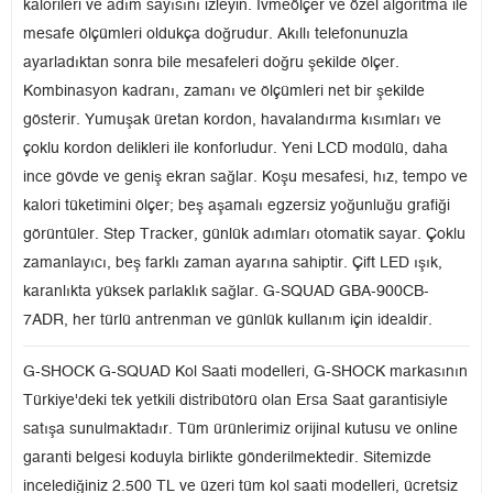
kalorileri ve adım sayısını izleyin. İvmeölçer ve özel algoritma ile
mesafe ölçümleri oldukça doğrudur. Akıllı telefonunuzla
ayarladıktan sonra bile mesafeleri doğru şekilde ölçer.
Kombinasyon kadranı, zamanı ve ölçümleri net bir şekilde
gösterir. Yumuşak üretan kordon, havalandırma kısımları ve
çoklu kordon delikleri ile konforludur. Yeni LCD modülü, daha
ince gövde ve geniş ekran sağlar. Koşu mesafesi, hız, tempo ve
kalori tüketimini ölçer; beş aşamalı egzersiz yoğunluğu grafiği
görüntüler. Step Tracker, günlük adımları otomatik sayar. Çoklu
zamanlayıcı, beş farklı zaman ayarına sahiptir. Çift LED ışık,
karanlıkta yüksek parlaklık sağlar. G-SQUAD GBA-900CB-
7ADR, her türlü antrenman ve günlük kullanım için idealdir.
G-SHOCK G-SQUAD Kol Saati modelleri, G-SHOCK markasının
Türkiye'deki tek yetkili distribütörü olan Ersa Saat garantisiyle
satışa sunulmaktadır. Tüm ürünlerimiz orijinal kutusu ve online
garanti belgesi koduyla birlikte gönderilmektedir. Sitemizde
incelediğiniz 2.500 TL ve üzeri tüm kol saati modelleri, ücretsiz