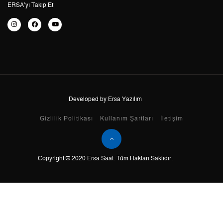
ERSA’yı Takip Et
Taksit
Taksit Tutarı
Toplam Tutar
Tek Çekim
11.475,05 ₺
11.475,05 ₺
2
5.737,53 ₺
11.475,06 ₺
Developed by Ersa Yazılım
3
4.013,66 ₺
12.040,98 ₺
Gizlilik Politikası
Kullanım Şartları
İletişim
4
3.070,49 ₺
12.281,96 ₺
5
2.506,29 ₺
12.531,45 ₺
Copyright © 2020 Ersa Saat. Tüm Hakları Saklıdır.
6
2.132,12 ₺
12.792,72 ₺
7
1.866,44 ₺
13.065,08 ₺
8
1.668,66 ₺
13.349,28 ₺