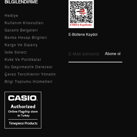
BİLGİLENDİRME
Taksit
Taksit Tutarı
Toplam Tutar
Hediye
Kullanım Kılavuzları
Tek Çekim
11.475,05 ₺
11.475,05 ₺
Garanti Belgeleri
E-Bültene Kaydol
Banka Hesap Bilgileri
2
5.737,53 ₺
11.475,06 ₺
Kargo Ve Sipariş
3
4.013,66 ₺
12.040,98 ₺
İade Süreci
Abone ol
Kvkk Ve Politikalar
4
3.070,49 ₺
12.281,96 ₺
Su Geçirmezlik Derecesi
Çerez Tercihlerini Yönetin
5
2.506,29 ₺
12.531,45 ₺
Bilgi Toplumu Hizmetleri
6
2.132,12 ₺
12.792,72 ₺
7
1.866,44 ₺
13.065,08 ₺
8
1.668,66 ₺
13.349,28 ₺
9
1.516,06 ₺
13.644,54 ₺