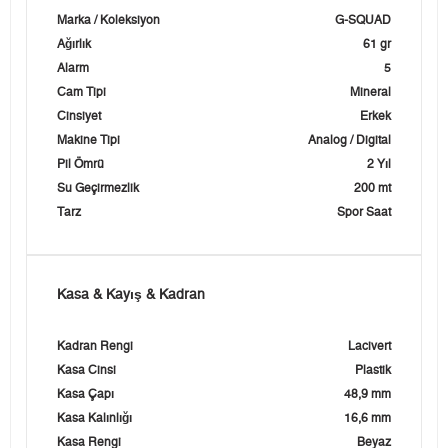
Marka / Koleksiyon
G-SQUAD
Ağırlık
61 gr
Alarm
5
Cam Tipi
Mineral
Cinsiyet
Erkek
Makine Tipi
Analog / Digital
Pil Ömrü
2 Yıl
Su Geçirmezlik
200 mt
Tarz
Spor Saat
Kasa & Kayış & Kadran
Kadran Rengi
Lacivert
Kasa Cinsi
Plastik
Kasa Çapı
48,9 mm
Kasa Kalınlığı
16,6 mm
Kasa Rengi
Beyaz