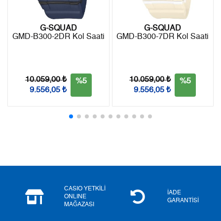
2
5.737,53 ₺
11.475,06 ₺
G-SQUAD
G-SQUAD
GMD-B300-2DR Kol Saati
GMD-B300-7DR Kol Saati
3
4.013,66 ₺
12.040,98 ₺
4
3.070,49 ₺
12.281,96 ₺
10.059,00 ₺
10.059,00 ₺
%5
%5
5
2.506,29 ₺
12.531,45 ₺
9.556,05 ₺
9.556,05 ₺
6
2.132,12 ₺
12.792,72 ₺
7
1.866,44 ₺
13.065,08 ₺
8
1.668,66 ₺
13.349,28 ₺
9
1.516,06 ₺
13.644,54 ₺
CASIO YETKİLİ
İADE
ONLINE
GARANTİSİ
MAĞAZASI
Taksit
Taksit Tutarı
Toplam Tutar