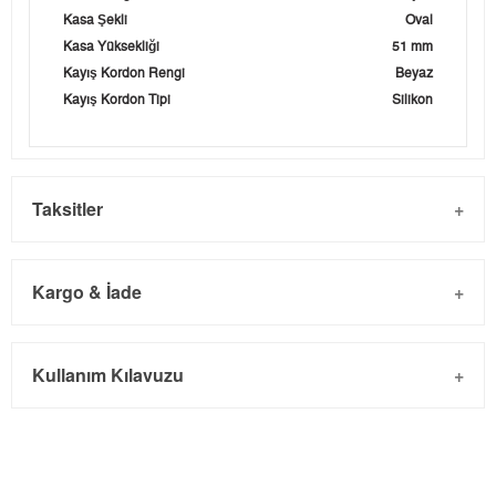
Kasa Şekli
Oval
Kasa Yüksekliği
51 mm
Kayış Kordon Rengi
Beyaz
Kayış Kordon Tipi
Silikon
Taksitler
Kargo & İade
Kargo ve Sipariş
Taksit
Taksit Tutarı
Toplam Tutar
Kullanım Kılavuzu
- Sipariş gönderimi 3 iş günü içinde yapılmaktadır. Resmi
Tek Çekim
11.475,05 ₺
11.475,05 ₺
bayram tatillerinde verilen siparişler tatil bitiminde kargoya
2
5.737,53 ₺
11.475,06 ₺
verilir.
- İnternet mağazamızdan yapacağınız tüm alışverişlerde