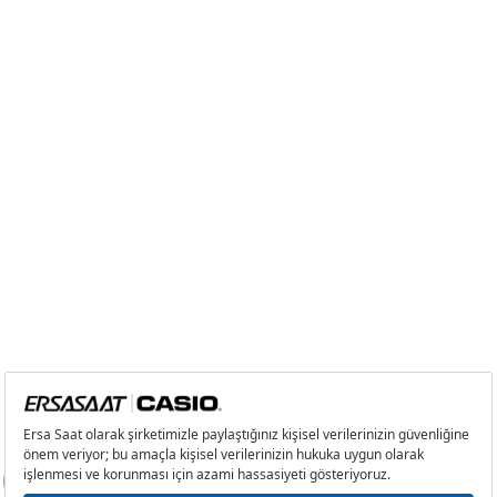
5
2.506,29 ₺
12.531,45 ₺
6
2.132,12 ₺
12.792,72 ₺
7
1.866,44 ₺
13.065,08 ₺
8
1.668,66 ₺
13.349,28 ₺
9
1.516,06 ₺
13.644,54 ₺
Taksit
Taksit Tutarı
Toplam Tutar
Tek Çekim
11.475,05 ₺
11.475,05 ₺
2
5.737,53 ₺
11.475,06 ₺
3
4.013,66 ₺
12.040,98 ₺