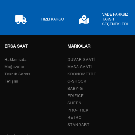
Tek Çekim
11.475,05 ₺
11.475,05 ₺
VADE FARKSIZ
HIZLI KARGO
TAKSİT
SEÇENEKLERİ
2
5.737,53 ₺
11.475,06 ₺
3
4.013,66 ₺
12.040,98 ₺
ERSA SAAT
MARKALAR
4
3.070,49 ₺
12.281,96 ₺
Hakkımızda
DUVAR SAATİ
5
2.506,29 ₺
12.531,45 ₺
Mağazalar
MASA SAATİ
Teknik Servis
KRONOMETRE
6
2.132,12 ₺
12.792,72 ₺
İletişim
G-SHOCK
BABY-G
7
1.866,44 ₺
13.065,08 ₺
EDIFICE
8
1.668,66 ₺
13.349,28 ₺
SHEEN
PRO-TREK
9
1.516,06 ₺
13.644,54 ₺
RETRO
STANDART