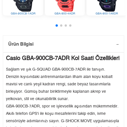
GBA-900CB-1ADR
GBA-900-4ADR
GBA-900-1A6DR
Ürün Bilgisi
Casio GBA-900CB-7ADR Kol Saati Özellikleri
Sağlam ve şık G-SQUAD GBA-900CB-7ADR ile tanışın.
Denizin kıyısındaki antrenmanlardan ilham alan koyu kobalt
mavisi ve canlı yeşil kadran rengi, sade beyaz tasarımlarla
birleşiyor. Gümüş buhar biriktirmeyle kaplanan akrep ve
yelkovan, stil ve okunabilirlik sunar.
GBA-900CB-7ADR, spor ve işlevsellik açısından mükemmeldir.
Akıllı telefon GPS'i ile koşu mesafelerini takip edin, ivme
sensörüyle adımlarınızı sayın. G-SHOCK MOVE uygulamasıyla