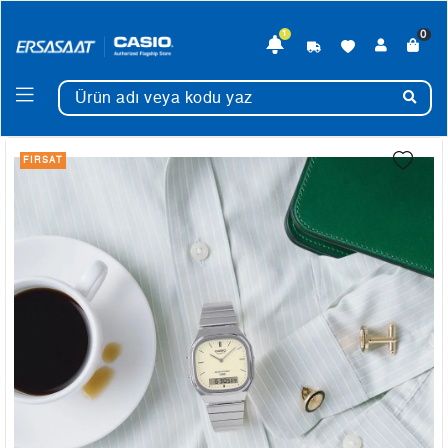
0
1
FIRSAT