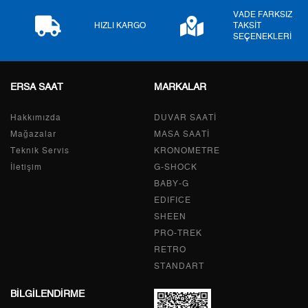
VADE FARKSIZ
9
528,34 ₺
4.755,06 ₺
HIZLI KARGO
TAKSİT
SEÇENEKLERİ
ERSA SAAT
MARKALAR
Taksit
Taksit Tutarı
Toplam Tutar
Hakkımızda
Tek Çekim
3.999,00 ₺
DUVAR SAATİ
3.999,00 ₺
Mağazalar
MASA SAATİ
2
1.999,50 ₺
3.999,00 ₺
Teknik Servis
KRONOMETRE
İletişim
G-SHOCK
3
1.398,74 ₺
4.196,22 ₺
BABY-G
EDIFICE
4
1.070,05 ₺
4.280,20 ₺
SHEEN
PRO-TREK
5
873,43 ₺
4.367,15 ₺
RETRO
6
743,03 ₺
4.458,18 ₺
STANDART
BİLGİLENDİRME
7
650,44 ₺
4.553,08 ₺