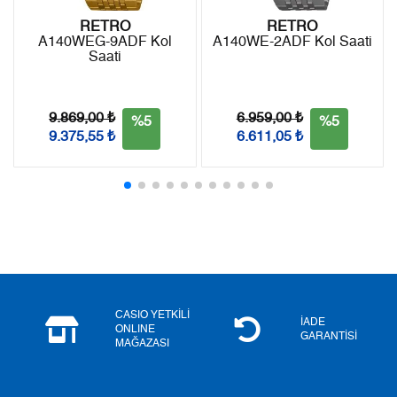
RETRO
RETRO
A140WEG-9ADF Kol
A140WE-2ADF Kol Saati
Saati
Taksit
Taksit Tutarı
Toplam Tutar
Tek Çekim
3.999,00 ₺
3.999,00 ₺
9.869,00 ₺
6.959,00 ₺
%5
%5
9.375,55 ₺
6.611,05 ₺
2
1.999,50 ₺
3.999,00 ₺
3
1.398,74 ₺
4.196,22 ₺
4
1.070,05 ₺
4.280,20 ₺
5
873,43 ₺
4.367,15 ₺
6
743,03 ₺
4.458,18 ₺
CASIO YETKİLİ
İADE
ONLINE
GARANTİSİ
MAĞAZASI
7
650,44 ₺
4.553,08 ₺
8
581,52 ₺
4.652,16 ₺