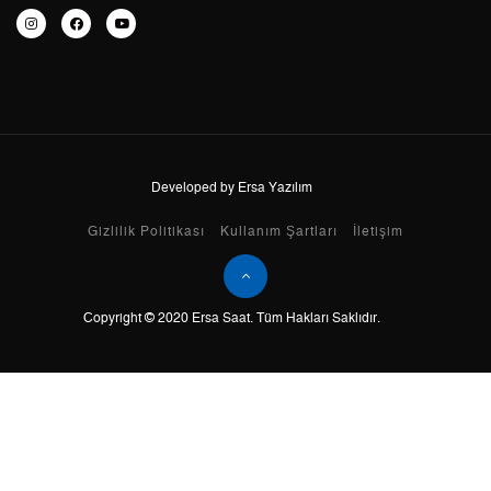
7
650,44 ₺
4.553,08 ₺
8
581,52 ₺
4.652,16 ₺
9
528,34 ₺
4.755,06 ₺
Developed by Ersa Yazılım
Taksit
Taksit Tutarı
Toplam Tutar
Gizlilik Politikası
Kullanım Şartları
İletişim
Tek Çekim
3.999,00 ₺
3.999,00 ₺
Copyright © 2020 Ersa Saat. Tüm Hakları Saklıdır.
2
1.999,50 ₺
3.999,00 ₺
3
1.398,74 ₺
4.196,22 ₺
4
1.070,05 ₺
4.280,20 ₺
5
873,43 ₺
4.367,15 ₺