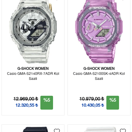
G-SHOCK WOMEN
G-SHOCK WOMEN
Casio GMA-S2140RX-7ADR Kol
Casio GMA-S2100SK-4ADR Kol
Saati
Saati
12.969,00 ₺
10.979,00 ₺
%5
%5
12.320,55 ₺
10.430,05 ₺