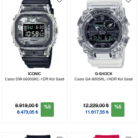
ICONIC
G-SHOCK
Casio DW-5600SKC-1DR Kol Saati
Casio GA-900SKL-7ADR Kol Saati
8.919,00 ₺
12.229,00 ₺
%5
%5
8.473,05 ₺
11.617,55 ₺