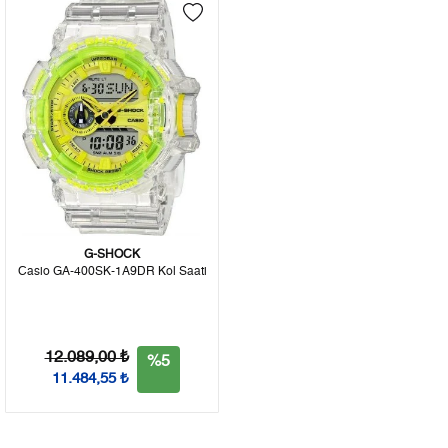
G-SHOCK
Casio GA-400SK-1A9DR Kol Saati
12.089,00 ₺
%5
11.484,55 ₺