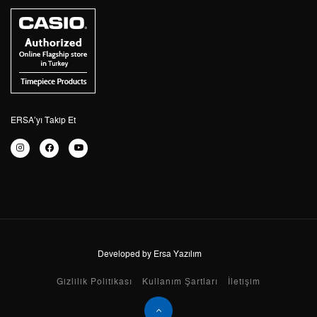
3
564,55 ₺
1.693,65 ₺
4
431,89 ₺
1.727,56 ₺
5
352,53 ₺
1.762,65 ₺
6
299,90 ₺
1.799,40 ₺
ERSA’yı Takip Et
7
262,53 ₺
1.837,71 ₺
8
234,71 ₺
1.877,68 ₺
9
213,24 ₺
1.919,16 ₺
Developed by Ersa Yazılım
Taksit
Taksit Tutarı
Toplam Tutar
Gizlilik Politikası
Kullanım Şartları
İletişim
Tek Çekim
1.614,05 ₺
1.614,05 ₺