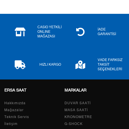
5
352,53 ₺
1.762,65 ₺
6
299,90 ₺
1.799,40 ₺
CASIO YETKİLİ
7
262,53 ₺
1.837,71 ₺
İADE
ONLINE
GARANTİSİ
MAĞAZASI
8
234,71 ₺
1.877,68 ₺
9
213,24 ₺
1.919,16 ₺
VADE FARKSIZ
HIZLI KARGO
TAKSİT
SEÇENEKLERİ
Taksit
Taksit Tutarı
Toplam Tutar
ERSA SAAT
MARKALAR
Tek Çekim
1.614,05 ₺
1.614,05 ₺
Hakkımızda
DUVAR SAATİ
2
807,03 ₺
1.614,06 ₺
Mağazalar
MASA SAATİ
Teknik Servis
KRONOMETRE
3
564,55 ₺
1.693,65 ₺
İletişim
G-SHOCK