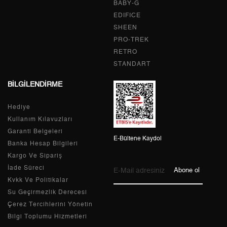
BABY-G
4
431,89 ₺
1.727,56 ₺
EDIFICE
5
352,53 ₺
1.762,65 ₺
SHEEN
PRO-TREK
6
299,90 ₺
1.799,40 ₺
RETRO
STANDART
7
262,53 ₺
1.837,71 ₺
BİLGİLENDİRME
8
234,71 ₺
1.877,68 ₺
Hediye
9
213,24 ₺
1.919,16 ₺
Kullanım Kılavuzları
Garanti Belgeleri
E-Bültene Kaydol
Banka Hesap Bilgileri
Kargo Ve Sipariş
Taksit
Taksit Tutarı
Toplam Tutar
İade Süreci
Abone ol
Kvkk Ve Politikalar
Tek Çekim
1.614,05 ₺
1.614,05 ₺
Su Geçirmezlik Derecesi
Çerez Tercihlerini Yönetin
2
807,03 ₺
1.614,06 ₺
Bilgi Toplumu Hizmetleri