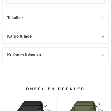
Taksitler
Kargo & İade
Kargo ve Sipariş
Taksit
Taksit Tutarı
Toplam Tutar
Kullanım Kılavuzu
- Sipariş gönderimi 3 iş günü içinde yapılmaktadır. Resmi
Tek Çekim
1.614,05 ₺
1.614,05 ₺
bayram tatillerinde verilen siparişler tatil bitiminde kargoya
2
807,03 ₺
1.614,06 ₺
verilir.
- İnternet mağazamızdan yapacağınız tüm alışverişlerde
3
564,55 ₺
1.693,65 ₺
Türkiye'nin her yerine 2.500₺ ve üzeri alışverişlerde Yurtiçi
ÖNERİLEN ÜRÜNLER
4
431,89 ₺
1.727,56 ₺
Kargo ile ücretsiz gönderilir.
İade
5
352,53 ₺
1.762,65 ₺