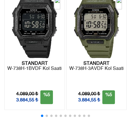
- Kargonuz elinize ulaştığı tarihten itibaren 14 gün içerisinde
6
299,90 ₺
1.799,40 ₺
iade edebilirsiniz.
7
262,53 ₺
1.837,71 ₺
8
234,71 ₺
1.877,68 ₺
9
213,24 ₺
1.919,16 ₺
STANDART
STANDART
W-738H-1BVDF Kol Saati
W-738H-3AVDF Kol Saati
Taksit
Taksit Tutarı
Toplam Tutar
Tek Çekim
1.614,05 ₺
1.614,05 ₺
4.089,00 ₺
4.089,00 ₺
%5
%5
2
807,03 ₺
1.614,06 ₺
3.884,55 ₺
3.884,55 ₺
3
564,55 ₺
1.693,65 ₺
4
431,89 ₺
1.727,56 ₺