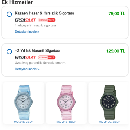
Ek Hizmetler
Kazaen Hasar & Hırsızlık Sigortası
79,00 TL
1 yıl geçerli hırsızlık sigortası
Detayları incele >
+2 Yıl Ek Garanti Sigortası
129,00 TL
Uzatılmış garanti ile ücretsiz onarım.
Detayları incele >
MQ-24S-2BDF
MQ-24S-4BDF
MQ-24UC-3BDF