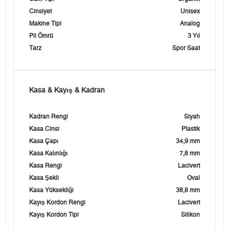
Cinsiyet
Unisex
Makine Tipi
Analog
Pil Ömrü
3 Yıl
Tarz
Spor Saat
Kasa & Kayış & Kadran
Kadran Rengi
Siyah
Kasa Cinsi
Plastik
Kasa Çapı
34,9 mm
Kasa Kalınlığı
7,8 mm
Kasa Rengi
Lacivert
Kasa Şekli
Oval
Kasa Yüksekliği
38,8 mm
Kayış Kordon Rengi
Lacivert
Kayış Kordon Tipi
Silikon