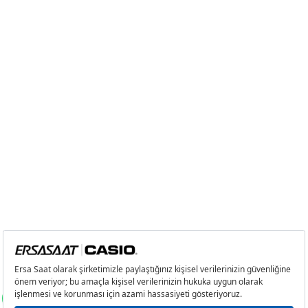
6
299,90 ₺
1.799,40 ₺
7
262,53 ₺
1.837,71 ₺
8
234,71 ₺
1.877,68 ₺
9
213,24 ₺
1.919,16 ₺
Taksit
Taksit Tutarı
Toplam Tutar
Tek Çekim
1.614,05 ₺
1.614,05 ₺
2
807,03 ₺
1.614,06 ₺
3
564,55 ₺
1.693,65 ₺
4
431,89 ₺
1.727,56 ₺