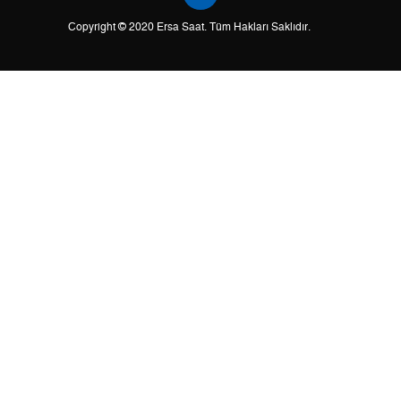
2
807,03 ₺
1.614,06 ₺
Copyright © 2020 Ersa Saat. Tüm Hakları Saklıdır.
3
564,55 ₺
1.693,65 ₺
4
431,89 ₺
1.727,56 ₺
5
352,53 ₺
1.762,65 ₺
6
299,90 ₺
1.799,40 ₺
7
262,53 ₺
1.837,71 ₺
8
234,71 ₺
1.877,68 ₺
9
213,24 ₺
1.919,16 ₺
Taksit
Taksit Tutarı
Toplam Tutar