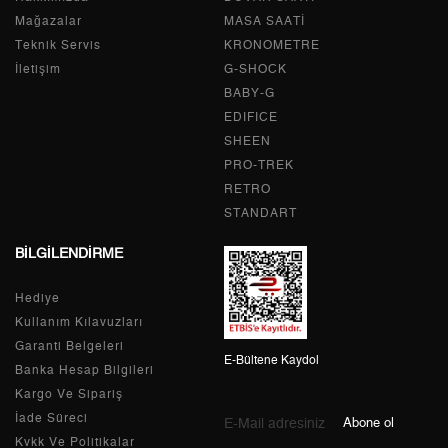
2
1.681,03 ₺
3.362,06 ₺
Mağazalar
MASA SAATİ
Teknik Servis
KRONOMETRE
3
1.175,95 ₺
3.527,85 ₺
İletişim
G-SHOCK
BABY-G
4
899,62 ₺
3.598,48 ₺
EDIFICE
5
734,31 ₺
3.671,55 ₺
SHEEN
PRO-TREK
6
624,68 ₺
3.748,08 ₺
RETRO
STANDART
7
546,84 ₺
3.827,88 ₺
BİLGİLENDİRME
8
488,90 ₺
3.911,20 ₺
Hediye
9
444,19 ₺
3.997,71 ₺
Kullanım Kılavuzları
Garanti Belgeleri
E-Bültene Kaydol
Banka Hesap Bilgileri
Kargo Ve Sipariş
Taksit
Taksit Tutarı
Toplam Tutar
İade Süreci
Abone ol
Kvkk Ve Politikalar