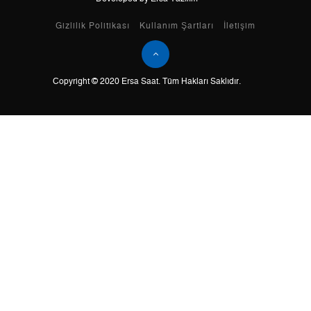
Taksit
Taksit Tutarı
Toplam Tutar
Gizlilik Politikası
Kullanım Şartları
İletişim
Tek Çekim
3.362,05 ₺
3.362,05 ₺
2
1.681,03 ₺
3.362,06 ₺
Copyright © 2020 Ersa Saat. Tüm Hakları Saklıdır.
3
1.175,95 ₺
3.527,85 ₺
4
899,62 ₺
3.598,48 ₺
5
734,31 ₺
3.671,55 ₺
6
624,68 ₺
3.748,08 ₺
7
546,84 ₺
3.827,88 ₺
8
488,90 ₺
3.911,20 ₺
9
444,19 ₺
3.997,71 ₺