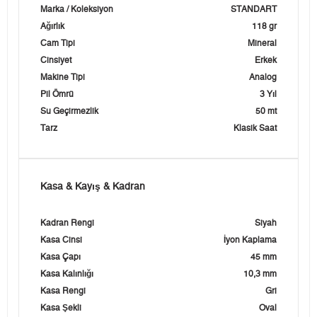
Marka / Koleksiyon
STANDART
Ağırlık
118 gr
Cam Tipi
Mineral
Cinsiyet
Erkek
Makine Tipi
Analog
Pil Ömrü
3 Yıl
Su Geçirmezlik
50 mt
Tarz
Klasik Saat
Kasa & Kayış & Kadran
Kadran Rengi
Siyah
Kasa Cinsi
İyon Kaplama
Kasa Çapı
45 mm
Kasa Kalınlığı
10,3 mm
Kasa Rengi
Gri
Kasa Şekli
Oval