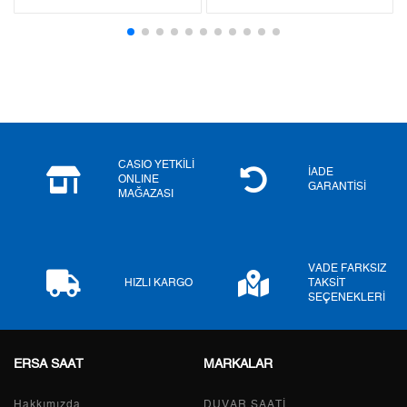
3
1.175,95 ₺
3.527,85 ₺
4
899,62 ₺
3.598,48 ₺
5
734,31 ₺
3.671,55 ₺
6
624,68 ₺
3.748,08 ₺
CASIO YETKİLİ
7
546,84 ₺
3.827,88 ₺
İADE
ONLINE
GARANTİSİ
MAĞAZASI
8
488,90 ₺
3.911,20 ₺
9
444,19 ₺
3.997,71 ₺
VADE FARKSIZ
HIZLI KARGO
TAKSİT
SEÇENEKLERİ
Taksit
Taksit Tutarı
Toplam Tutar
ERSA SAAT
MARKALAR
Tek Çekim
3.362,05 ₺
3.362,05 ₺
Hakkımızda
DUVAR SAATİ