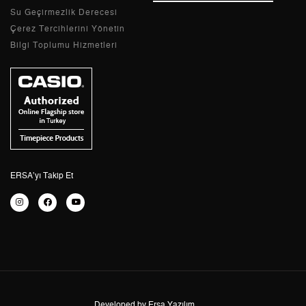
Tek Çekim
3.362,05 ₺
3.362,05 ₺
Su Geçirmezlik Derecesi
Çerez Tercihlerini Yönetin
2
1.681,03 ₺
3.362,06 ₺
Bilgi Toplumu Hizmetleri
3
1.175,95 ₺
3.527,85 ₺
4
899,62 ₺
3.598,48 ₺
5
734,31 ₺
3.671,55 ₺
6
624,68 ₺
3.748,08 ₺
ERSA’yı Takip Et
7
546,84 ₺
3.827,88 ₺
8
488,90 ₺
3.911,20 ₺
9
444,19 ₺
3.997,71 ₺
Developed by Ersa Yazılım