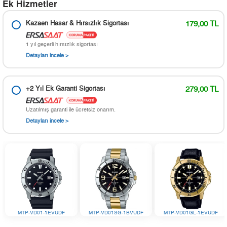
Ek Hizmetler
Kazaen Hasar & Hırsızlık Sigortası
179,00 TL
1 yıl geçerli hırsızlık sigortası
Detayları incele >
+2 Yıl Ek Garanti Sigortası
279,00 TL
Uzatılmış garanti ile ücretsiz onarım.
Detayları incele >
MTP-VD01-1EVUDF
MTP-VD01SG-1BVUDF
MTP-VD01GL-1EVUDF