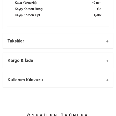
Kasa Yüksekliği
49 mm
Kayış Kordon Rengi
Gri
Kayış Kordon Tipi
Çelik
Taksitler
Kargo & İade
Kargo ve Sipariş
Taksit
Taksit Tutarı
Toplam Tutar
Kullanım Kılavuzu
- Sipariş gönderimi 3 iş günü içinde yapılmaktadır. Resmi
Tek Çekim
3.362,05 ₺
3.362,05 ₺
bayram tatillerinde verilen siparişler tatil bitiminde kargoya
2
1.681,03 ₺
3.362,06 ₺
verilir.
- İnternet mağazamızdan yapacağınız tüm alışverişlerde
3
1.175,95 ₺
3.527,85 ₺
Türkiye'nin her yerine 2.500₺ ve üzeri alışverişlerde Yurtiçi
ÖNERİLEN ÜRÜNLER