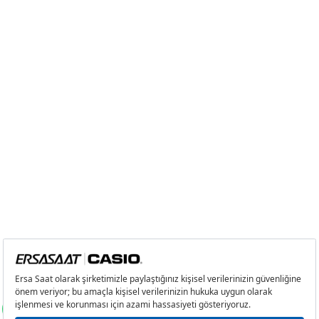
5
734,31 ₺
3.671,55 ₺
6
624,68 ₺
3.748,08 ₺
7
546,84 ₺
3.827,88 ₺
8
488,90 ₺
3.911,20 ₺
9
444,19 ₺
3.997,71 ₺
Taksit
Taksit Tutarı
Toplam Tutar
Tek Çekim
3.362,05 ₺
3.362,05 ₺
2
1.681,03 ₺
3.362,06 ₺
3
1.175,95 ₺
3.527,85 ₺