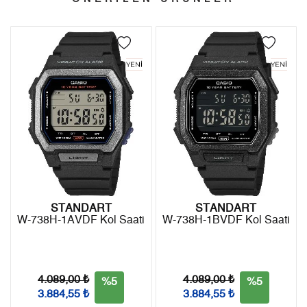
4
899,62 ₺
3.598,48 ₺
Kargo ile ücretsiz gönderilir.
İade
5
734,31 ₺
3.671,55 ₺
- Kargonuz elinize ulaştığı tarihten itibaren 14 gün içerisinde
6
624,68 ₺
3.748,08 ₺
iade edebilirsiniz.
7
546,84 ₺
3.827,88 ₺
8
488,90 ₺
3.911,20 ₺
9
444,19 ₺
3.997,71 ₺
STANDART
STANDART
W-738H-1AVDF Kol Saati
W-738H-1BVDF Kol Saati
Taksit
Taksit Tutarı
Toplam Tutar
Tek Çekim
3.362,05 ₺
3.362,05 ₺
4.089,00 ₺
4.089,00 ₺
%5
%5
2
1.681,03 ₺
3.362,06 ₺
3.884,55 ₺
3.884,55 ₺