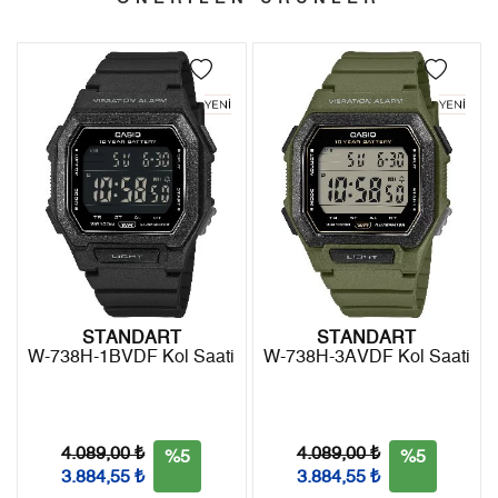
4
1.113,15 ₺
4.452,60 ₺
Kargo ile ücretsiz gönderilir.
İade
5
908,61 ₺
4.543,05 ₺
- Kargonuz elinize ulaştığı tarihten itibaren 14 gün içerisinde
6
772,96 ₺
4.637,76 ₺
iade edebilirsiniz.
7
676,64 ₺
4.736,48 ₺
8
604,94 ₺
4.839,52 ₺
9
549,62 ₺
4.946,58 ₺
STANDART
STANDART
W-738H-1BVDF Kol Saati
W-738H-3AVDF Kol Saati
Taksit
Taksit Tutarı
Toplam Tutar
Tek Çekim
4.160,05 ₺
4.160,05 ₺
4.089,00 ₺
4.089,00 ₺
%5
%5
2
2.080,03 ₺
4.160,06 ₺
3.884,55 ₺
3.884,55 ₺