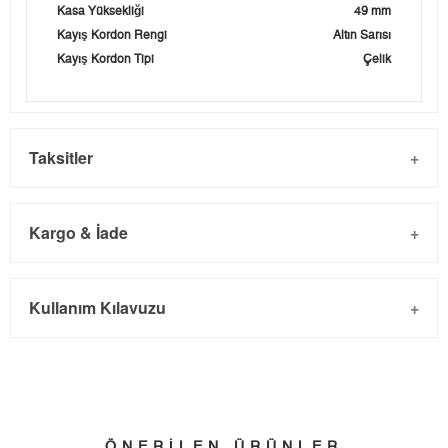
Kasa Yüksekliği
49 mm
Kayış Kordon Rengi
Altın Sarısı
Kayış Kordon Tipi
Çelik
Taksitler
Kargo & İade
Kargo ve Sipariş
Taksit
Taksit Tutarı
Toplam Tutar
Kullanım Kılavuzu
- Sipariş gönderimi 3 iş günü içinde yapılmaktadır. Resmi
Tek Çekim
4.160,05 ₺
4.160,05 ₺
bayram tatillerinde verilen siparişler tatil bitiminde kargoya
2
2.080,03 ₺
4.160,06 ₺
verilir.
- İnternet mağazamızdan yapacağınız tüm alışverişlerde
3
1.455,07 ₺
4.365,21 ₺
Türkiye'nin her yerine 2.500₺ ve üzeri alışverişlerde Yurtiçi
ÖNERİLEN ÜRÜNLER