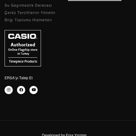
Tek Çekim
4.160,05 ₺
4.160,05 ₺
Su Geçirmezlik Derecesi
Çerez Tercihlerini Yönetin
2
2.080,03 ₺
4.160,06 ₺
Bilgi Toplumu Hizmetleri
3
1.455,07 ₺
4.365,21 ₺
4
1.113,15 ₺
4.452,60 ₺
5
908,61 ₺
4.543,05 ₺
6
772,96 ₺
4.637,76 ₺
ERSA’yı Takip Et
7
676,64 ₺
4.736,48 ₺
8
604,94 ₺
4.839,52 ₺
9
549,62 ₺
4.946,58 ₺
Developed by Ersa Yazılım