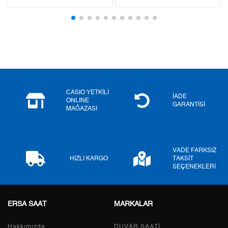
3
1.455,07 ₺
4.365,21 ₺
4
1.113,15 ₺
4.452,60 ₺
5
908,61 ₺
4.543,05 ₺
6
772,96 ₺
4.637,76 ₺
CASIO YETKİLİ
7
676,64 ₺
4.736,48 ₺
İADE
ONLINE
GARANTİSİ
MAĞAZASI
8
604,94 ₺
4.839,52 ₺
9
549,62 ₺
4.946,58 ₺
VADE FARKSIZ
HIZLI KARGO
TAKSİT
SEÇENEKLERİ
Taksit
Taksit Tutarı
Toplam Tutar
ERSA SAAT
MARKALAR
Tek Çekim
4.160,05 ₺
4.160,05 ₺
Hakkımızda
DUVAR SAATİ