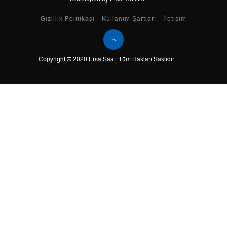
Taksit
Taksit Tutarı
Toplam Tutar
Gizlilik Politikası
Kullanım Şartları
İletişim
Tek Çekim
4.160,05 ₺
4.160,05 ₺
2
2.080,03 ₺
4.160,06 ₺
Copyright © 2020 Ersa Saat. Tüm Hakları Saklıdır.
3
1.455,07 ₺
4.365,21 ₺
4
1.113,15 ₺
4.452,60 ₺
5
908,61 ₺
4.543,05 ₺
6
772,96 ₺
4.637,76 ₺
7
676,64 ₺
4.736,48 ₺
8
604,94 ₺
4.839,52 ₺
9
549,62 ₺
4.946,58 ₺