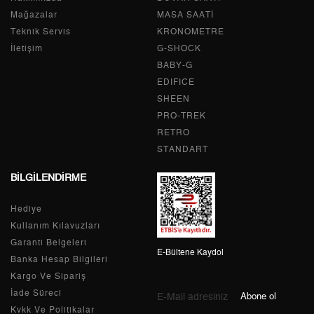
2
2.080,03 ₺
4.160,06 ₺
Mağazalar
MASA SAATİ
Teknik Servis
KRONOMETRE
3
1.455,07 ₺
4.365,21 ₺
İletişim
G-SHOCK
BABY-G
4
1.113,15 ₺
4.452,60 ₺
EDIFICE
5
908,61 ₺
4.543,05 ₺
SHEEN
PRO-TREK
6
772,96 ₺
4.637,76 ₺
RETRO
STANDART
7
676,64 ₺
4.736,48 ₺
BİLGİLENDİRME
8
604,94 ₺
4.839,52 ₺
Hediye
9
549,62 ₺
4.946,58 ₺
Kullanım Kılavuzları
Garanti Belgeleri
E-Bültene Kaydol
Banka Hesap Bilgileri
Kargo Ve Sipariş
Taksit
Taksit Tutarı
Toplam Tutar
İade Süreci
Abone ol
Kvkk Ve Politikalar