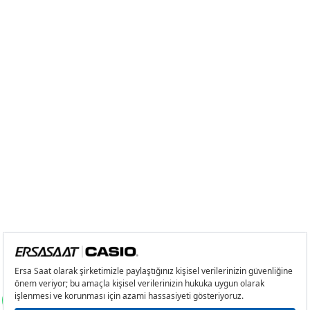
5
908,61 ₺
4.543,05 ₺
6
772,96 ₺
4.637,76 ₺
7
676,64 ₺
4.736,48 ₺
8
604,94 ₺
4.839,52 ₺
9
549,62 ₺
4.946,58 ₺
Taksit
Taksit Tutarı
Toplam Tutar
Tek Çekim
4.160,05 ₺
4.160,05 ₺
2
2.080,03 ₺
4.160,06 ₺
3
1.455,07 ₺
4.365,21 ₺