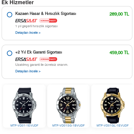
Ek Hizmetler
Kazaen Hasar & Hırsızlık Sigortası
289,00 TL
1 yıl geçerli hırsızlık sigortası
Detayları incele >
+2 Yıl Ek Garanti Sigortası
459,00 TL
Uzatılmış garanti ile ücretsiz onarım.
Detayları incele >
MTP-VD01-1EVUDF
MTP-VD01SG-1BVUDF
MTP-VD01GL-1EVUDF