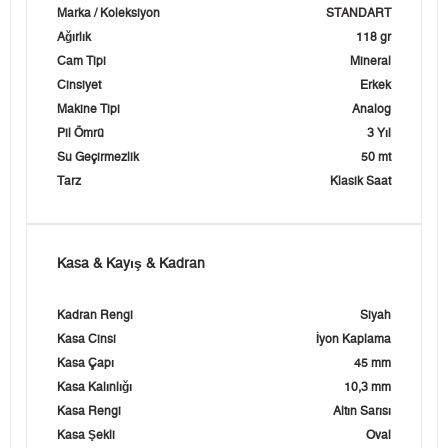
Marka / Koleksiyon
STANDART
Ağırlık
118 gr
Cam Tipi
Mineral
Cinsiyet
Erkek
Makine Tipi
Analog
Pil Ömrü
3 Yıl
Su Geçirmezlik
50 mt
Tarz
Klasik Saat
Kasa & Kayış & Kadran
Kadran Rengi
Siyah
Kasa Cinsi
İyon Kaplama
Kasa Çapı
45 mm
Kasa Kalınlığı
10,3 mm
Kasa Rengi
Altın Sarısı
Kasa Şekli
Oval