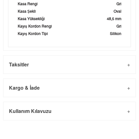
Kasa Rengi
Gri
Kasa Şekli
Oval
Kasa Yüksekliği
48,5 mm
Kayış Kordon Rengi
Gri
Kayış Kordon Tipi
Silikon
Taksitler
Kargo & İade
Kargo ve Sipariş
Taksit
Taksit Tutarı
Toplam Tutar
Kullanım Kılavuzu
- Sipariş gönderimi 3 iş günü içinde yapılmaktadır. Resmi
Tek Çekim
5.999,00 ₺
5.999,00 ₺
bayram tatillerinde verilen siparişler tatil bitiminde kargoya
2
2.999,50 ₺
5.999,00 ₺
verilir.