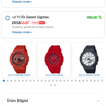
Detayları incele >
+2 Yıl Ek Garanti Sigortası
459,00 TL
Uzatılmış garanti ile ücretsiz onarım.
Detayları incele >
GA-2100RRB-4ADR
GA-2100-4ADR
GA-2100WD-1ADR
Ürün Bilgisi