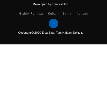
Developed by Ersa Yazılım
Taksit
Taksit Tutarı
Toplam Tutar
Gizlilik Politikası
Kullanım Şartları
İletişim
Tek Çekim
5.999,00 ₺
5.999,00 ₺
Copyright © 2020 Ersa Saat. Tüm Hakları Saklıdır.
2
2.999,50 ₺
5.999,00 ₺
3
2.098,29 ₺
6.294,87 ₺
4
1.605,21 ₺
6.420,84 ₺
5
1.310,25 ₺
6.551,25 ₺
6
1.114,64 ₺
6.687,84 ₺
7
975,75 ₺
6.830,25 ₺
8
872,35 ₺
6.978,80 ₺
9
792,57 ₺
7.133,13 ₺