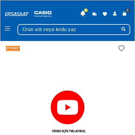
0
1
FIRSAT