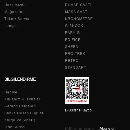
Hakkımızda
Tek Çekim
5.999,00 ₺
DUVAR SAATİ
5.999,00 ₺
Mağazalar
MASA SAATİ
2
2.999,50 ₺
5.999,00 ₺
Teknik Servis
KRONOMETRE
İletişim
G-SHOCK
3
2.098,29 ₺
6.294,87 ₺
BABY-G
EDIFICE
4
1.605,21 ₺
6.420,84 ₺
SHEEN
PRO-TREK
5
1.310,25 ₺
6.551,25 ₺
RETRO
6
1.114,64 ₺
6.687,84 ₺
STANDART
BİLGİLENDİRME
7
975,75 ₺
6.830,25 ₺
Hediye
8
872,35 ₺
6.978,80 ₺
Kullanım Kılavuzları
9
792,57 ₺
7.133,13 ₺
Garanti Belgeleri
E-Bültene Kaydol
Banka Hesap Bilgileri
Kargo Ve Sipariş
İade Süreci
Abone ol