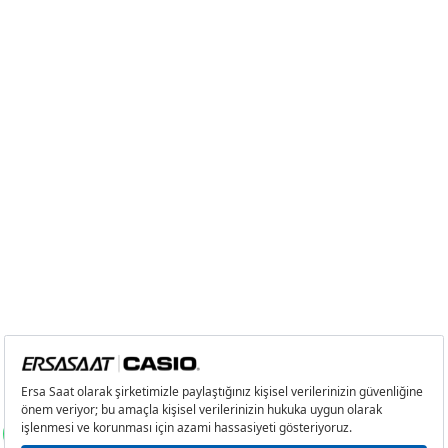
4
1.605,21 ₺
6.420,84 ₺
5
1.310,25 ₺
6.551,25 ₺
6
1.114,64 ₺
6.687,84 ₺
7
975,75 ₺
6.830,25 ₺
8
872,35 ₺
6.978,80 ₺
9
792,57 ₺
7.133,13 ₺
Taksit
Taksit Tutarı
Toplam Tutar
Tek Çekim
5.999,00 ₺
5.999,00 ₺
2
2.999,50 ₺
5.999,00 ₺