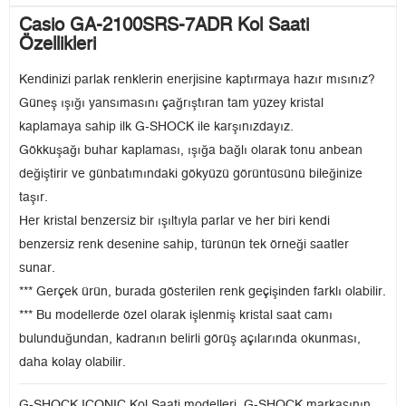
Casio GA-2100SRS-7ADR Kol Saati
Özellikleri
Kendinizi parlak renklerin enerjisine kaptırmaya hazır mısınız?
Güneş ışığı yansımasını çağrıştıran tam yüzey kristal
kaplamaya sahip ilk G-SHOCK ile karşınızdayız.
Gökkuşağı buhar kaplaması, ışığa bağlı olarak tonu anbean
değiştirir ve günbatımındaki gökyüzü görüntüsünü bileğinize
taşır.
Her kristal benzersiz bir ışıltıyla parlar ve her biri kendi
benzersiz renk desenine sahip, türünün tek örneği saatler
sunar.
*** Gerçek ürün, burada gösterilen renk geçişinden farklı olabilir.
*** Bu modellerde özel olarak işlenmiş kristal saat camı
bulunduğundan, kadranın belirli görüş açılarında okunması,
daha kolay olabilir.
G-SHOCK ICONIC Kol Saati modelleri, G-SHOCK markasının