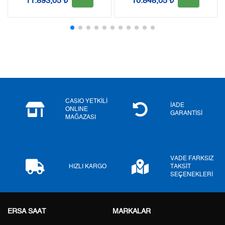
11.893,05 ₺
10.848,05 ₺
2
2.999,50 ₺
5.999,00 ₺
3
2.098,29 ₺
6.294,87 ₺
4
1.605,21 ₺
6.420,84 ₺
5
1.310,25 ₺
6.551,25 ₺
6
1.114,64 ₺
6.687,84 ₺
CASIO YETKİLİ
İADE
ONLINE
GARANTİSİ
MAĞAZASI
7
975,75 ₺
6.830,25 ₺
8
872,35 ₺
6.978,80 ₺
VADE FARKSIZ
9
792,57 ₺
7.133,13 ₺
HIZLI KARGO
TAKSİT
SEÇENEKLERİ
ERSA SAAT
MARKALAR
Taksit
Taksit Tutarı
Toplam Tutar