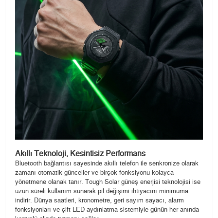
Akıllı Teknoloji, Kesintisiz Performans
Bluetooth bağlantısı sayesinde akıllı telefon ile senkronize olarak
zamanı otomatik günceller ve birçok fonksiyonu kolayca
yönetmene olanak tanır. Tough Solar güneş enerjisi teknolojisi ise
uzun süreli kullanım sunarak pil değişimi ihtiyacını minimuma
indirir. Dünya saatleri, kronometre, geri sayım sayacı, alarm
fonksiyonları ve çift LED aydınlatma sistemiyle günün her anında