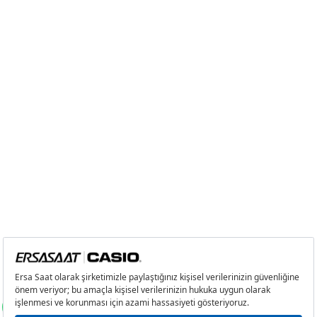
8
1.884,17 ₺
15.073,36 ₺
9
1.711,86 ₺
15.406,74 ₺
Taksit
Taksit Tutarı
Toplam Tutar
Tek Çekim
12.957,05 ₺
12.957,05 ₺
2
6.478,53 ₺
12.957,06 ₺
3
4.532,02 ₺
13.596,06 ₺
4
3.467,05 ₺
13.868,20 ₺
5
2.829,98 ₺
14.149,90 ₺
6
2.407,48 ₺
14.444,88 ₺