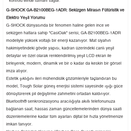
kontrolü elinde tutmanı sağlar.
G-SHOCK GA-B2100BEG-1ADR: Sekizgen Mirasın Fütüristik ve
Elektro Yeşil Yorumu
G-SHOCK dünyasında bir fenomen haline gelen ince ve
sekizgen hatlara sahip "CasiOak" serisi, GA-B2100BEG-1ADR
modeliyle yüksek voltajlı bir enerji kazanıyor. Mat siyahın
hakimiyetindeki gövde yapısı, kadran üzerindeki canlı yeşil
detaylar ve özel olarak renklendirilmiş yeşil LCD ekran ile
birleşerek; modern, dinamik ve bir o kadar da keskin bir görsel
imza atıyor.
Estetik şıklığını ileri mühendislik çözümleriyle taçlandıran bu
model, Tough Solar güneş enerjisi sistemi sayesinde ışığı güce
dönüştürerek pil değiştirme zahmetini ortadan kaldırıyor.
Bluetooth® senkronizasyonu aracılığıyla akıllı telefonunuza
bağlanan saat, hassas zaman güncellemelerinden dünya saati
düzenlemelerine kadar tüm ayarları dijital bir hızla yönetmenize
imkan tanıyor.