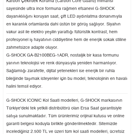
Karbon Çekirdek Koruma (Carbon Core Guard) mimarisi
sayesinde ultra ince formuna rağmen efsanevi G-SHOCK
dayanıklılığını koruyan saat, çift LED aydınlatma donanımıyla
en karanlık ortamlarda dahi üstün bir görüş sağlıyor. Siyahın
vakur asil ile elektro yeşilin yarattığı fütüristik kontrast, hem
profesyonel iş hayatının ciddiyetine hem de enerjik sokak stiline
zahmetsizce adapte oluyor.
G-SHOCK GA-B2100BEG-1ADR, nostaljik bir kasa formunu
yarının teknolojisi ve renk dünyasıyla yeniden harmanlıyor.
Sağlamlığı zarafetle, dijital yetenekleri ise enerjik bir ruhla
bileğinde taşımak isteyenler için bu model, teknolojinin en havalı
halini temsil ediyor.
G-SHOCK ICONIC Kol Saati modelleri, G-SHOCK markasının
Türkiye'deki tek yetkili distribütörü olan Ersa Saat garantisiyle
satışa sunulmaktadır. Tüm ürünlerimiz orijinal kutusu ve online
garanti belgesi koduyla birlikte gönderilmektedir. Sitemizde
incelediğiniz 2.500 TL ve üzeri tüm kol saati modelleri, ücretsiz