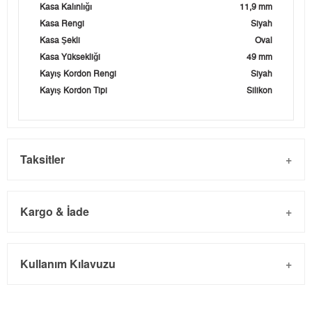
Kasa Kalınlığı
11,9 mm
Kasa Rengi
Siyah
Kasa Şekli
Oval
Kasa Yüksekliği
49 mm
Kayış Kordon Rengi
Siyah
Kayış Kordon Tipi
Silikon
Taksitler
Kargo & İade
Kargo ve Sipariş
Taksit
Taksit Tutarı
Toplam Tutar
Kullanım Kılavuzu
- Sipariş gönderimi 3 iş günü içinde yapılmaktadır. Resmi
Tek Çekim
12.957,05 ₺
12.957,05 ₺
bayram tatillerinde verilen siparişler tatil bitiminde kargoya