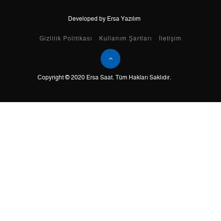
Developed by Ersa Yazılım
Taksit
Taksit Tutarı
Toplam Tutar
Gizlilik Politikası
Kullanım Şartları
İletişim
Tek Çekim
12.957,05 ₺
12.957,05 ₺
Copyright © 2020 Ersa Saat. Tüm Hakları Saklıdır.
2
6.478,53 ₺
12.957,06 ₺
3
4.532,02 ₺
13.596,06 ₺
4
3.467,05 ₺
13.868,20 ₺
5
2.829,98 ₺
14.149,90 ₺
6
2.407,48 ₺
14.444,88 ₺
7
2.107,49 ₺
14.752,43 ₺
8
1.884,17 ₺
15.073,36 ₺