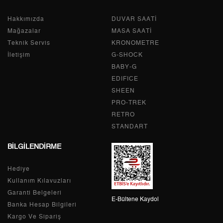
Hakkımızda
Tek Çekim
12.957,05 ₺
DUVAR SAATİ
12.957,05 ₺
Mağazalar
MASA SAATİ
2
6.478,53 ₺
12.957,06 ₺
Teknik Servis
KRONOMETRE
İletişim
G-SHOCK
3
4.532,02 ₺
13.596,06 ₺
BABY-G
EDIFICE
4
3.467,05 ₺
13.868,20 ₺
SHEEN
PRO-TREK
5
2.829,98 ₺
14.149,90 ₺
RETRO
6
2.407,48 ₺
14.444,88 ₺
STANDART
BİLGİLENDİRME
7
2.107,49 ₺
14.752,43 ₺
Hediye
8
1.884,17 ₺
15.073,36 ₺
Kullanım Kılavuzları
9
1.711,86 ₺
15.406,74 ₺
Garanti Belgeleri
E-Bültene Kaydol
Banka Hesap Bilgileri
Kargo Ve Sipariş