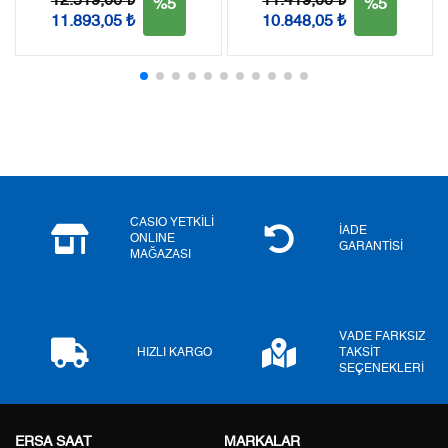
12.519,00 ₺
11.419,00 ₺
%5
%5
11.893,05 ₺
10.848,05 ₺
2
6.478,53 ₺
12.957,06 ₺
3
4.532,02 ₺
13.596,06 ₺
4
3.467,05 ₺
13.868,20 ₺
5
2.829,98 ₺
14.149,90 ₺
6
2.407,48 ₺
14.444,88 ₺
CASIO YETKİLİ
İADE
ONLINE
GARANTİSİ
MAĞAZASI
7
2.107,49 ₺
14.752,43 ₺
8
1.884,17 ₺
15.073,36 ₺
VADE FARKSIZ
9
1.711,86 ₺
15.406,74 ₺
HIZLI KARGO
TAKSİT
SEÇENEKLERİ
ERSA SAAT
MARKALAR
Taksit
Taksit Tutarı
Toplam Tutar