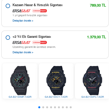
Kazaen Hasar & Hırsızlık Sigortası
789,00 TL
1 yıl geçerli hırsızlık sigortası
Detayları incele >
+2 Yıl Ek Garanti Sigortası
1.379,00 TL
Uzatılmış garanti ile ücretsiz onarım.
Detayları incele >
GA-B2100MF-1ADR
GA-B2100CY-1ADR
GA-B2100FC-1ADR