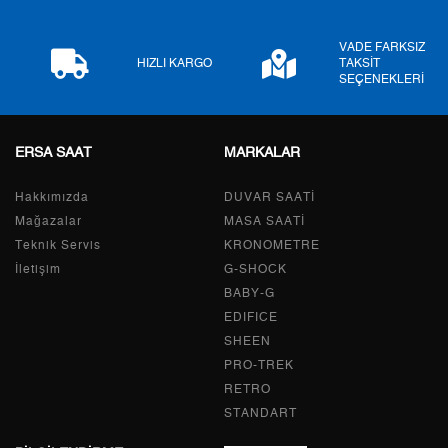
8
1.884,17 ₺
15.073,36 ₺
VADE FARKSIZ
9
1.711,86 ₺
15.406,74 ₺
HIZLI KARGO
TAKSİT
SEÇENEKLERİ
ERSA SAAT
MARKALAR
Taksit
Taksit Tutarı
Toplam Tutar
Hakkımızda
Tek Çekim
12.957,05 ₺
DUVAR SAATİ
12.957,05 ₺
Mağazalar
MASA SAATİ
2
6.478,53 ₺
12.957,06 ₺
Teknik Servis
KRONOMETRE
İletişim
G-SHOCK
3
4.532,02 ₺
13.596,06 ₺
BABY-G
EDIFICE
4
3.467,05 ₺
13.868,20 ₺
SHEEN
PRO-TREK
5
2.829,98 ₺
14.149,90 ₺
RETRO
6
2.407,48 ₺
14.444,88 ₺
STANDART