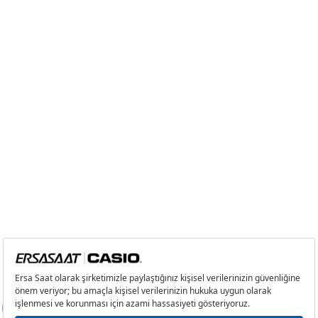
Taksit
Taksit Tutarı
Toplam Tutar
Tek Çekim
12.957,05 ₺
12.957,05 ₺
2
6.478,53 ₺
12.957,06 ₺
3
4.532,02 ₺
13.596,06 ₺
4
3.467,05 ₺
13.868,20 ₺
5
2.829,98 ₺
14.149,90 ₺
6
2.407,48 ₺
14.444,88 ₺
7
2.107,49 ₺
14.752,43 ₺
8
1.884,17 ₺
15.073,36 ₺
9
1.711,86 ₺
15.406,74 ₺