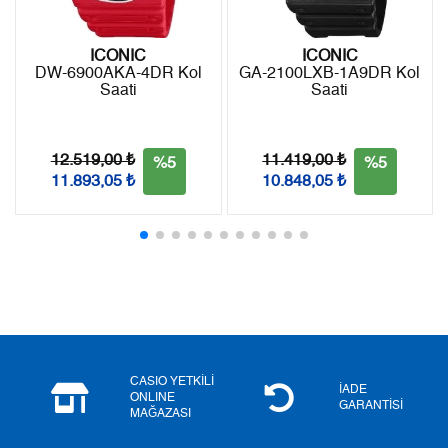
9
1.711,86 ₺
15.406,74 ₺
ICONIC
ICONIC
DW-6900AKA-4DR Kol
GA-2100LXB-1A9DR Kol
Saati
Saati
Taksit
Taksit Tutarı
Toplam Tutar
Tek Çekim
12.957,05 ₺
12.957,05 ₺
12.519,00 ₺
11.419,00 ₺
%5
%5
11.893,05 ₺
10.848,05 ₺
2
6.478,53 ₺
12.957,06 ₺
3
4.532,02 ₺
13.596,06 ₺
4
3.467,05 ₺
13.868,20 ₺
5
2.829,98 ₺
14.149,90 ₺
6
2.407,48 ₺
14.444,88 ₺
CASIO YETKİLİ
İADE
ONLINE
GARANTİSİ
MAĞAZASI
7
2.107,49 ₺
14.752,43 ₺