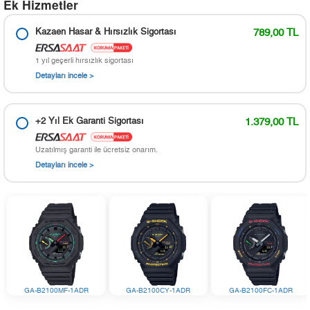
Ek Hizmetler
Kazaen Hasar & Hırsızlık Sigortası
789,00 TL
1 yıl geçerli hırsızlık sigortası
Detayları incele >
+2 Yıl Ek Garanti Sigortası
1.379,00 TL
Uzatılmış garanti ile ücretsiz onarım.
Detayları incele >
GA-B2100MF-1ADR
GA-B2100CY-1ADR
GA-B2100FC-1ADR