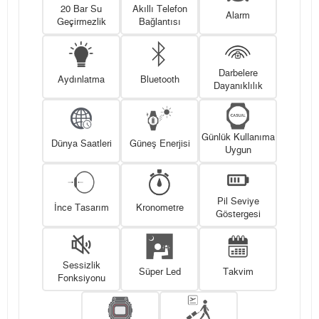
20 Bar Su
Akıllı Telefon
Alarm
Geçirmezlik
Bağlantısı
Darbelere
Aydınlatma
Bluetooth
Dayanıklılık
Günlük Kullanıma
Dünya Saatleri
Güneş Enerjisi
Uygun
Pil Seviye
İnce Tasarım
Kronometre
Göstergesi
Sessizlik
Süper Led
Takvim
Fonksiyonu