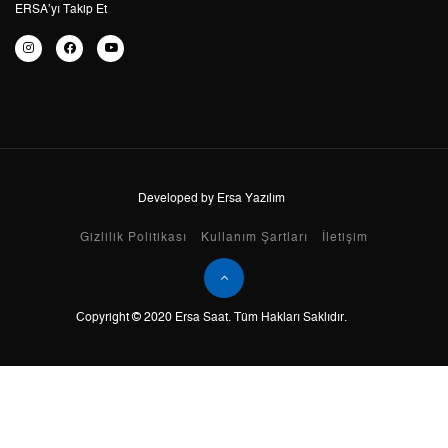
6
2.407,48 ₺
14.444,88 ₺
ERSA’yı Takip Et
7
2.107,49 ₺
14.752,43 ₺
8
1.884,17 ₺
15.073,36 ₺
9
1.711,86 ₺
15.406,74 ₺
Developed by Ersa Yazılım
Taksit
Taksit Tutarı
Toplam Tutar
Gizlilik Politikası
Kullanım Şartları
İletişim
Tek Çekim
12.957,05 ₺
12.957,05 ₺
Copyright © 2020 Ersa Saat. Tüm Hakları Saklıdır.
2
6.478,53 ₺
12.957,06 ₺
3
4.532,02 ₺
13.596,06 ₺
4
3.467,05 ₺
13.868,20 ₺