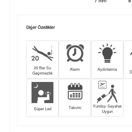
Diğer Özellikler
20 Bar Su
Alarm
Aydınlatma
D
Geçirmezlik
Yurtdışı Seyahat
Takvim
Süper Led
Uygun