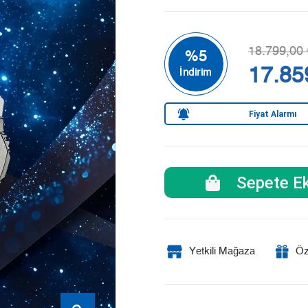
18.799,00 
17.85
Fiyat Alarmı
Sepete Ek
Yetkili Mağaza
Öz