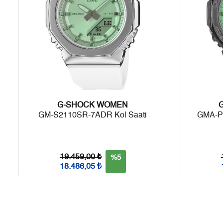
8
2.597,00 ₺
20.776,00 ₺
9
2.359,50 ₺
21.235,50 ₺
Taksit
Taksit Tutarı
Toplam Tutar
G-SHOCK WOMEN
Tek Çekim
17.859,05 ₺
17.859,05 ₺
GM-S2110SR-7ADR Kol Saati
GMA-P
2
8.929,53 ₺
17.859,06 ₺
3
6.246,61 ₺
18.739,83 ₺
19.459,00 ₺
%5
18.486,05 ₺
4
4.778,72 ₺
19.114,88 ₺
5
3.900,63 ₺
19.503,15 ₺
6
3.318,29 ₺
19.909,74 ₺