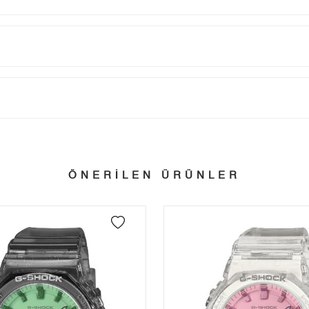
Taksit
Taksit Tutarı
Toplam Tutar
Tek Çekim
17.859,05 ₺
17.859,05 ₺
tillerinde verilen siparişler tatil bitiminde kargoya verilir.
n her yerine 2.500₺ ve üzeri alışverişlerde Yurtiçi Kargo ile ücretsiz g
2
8.929,53 ₺
17.859,06 ₺
ÖNERİLEN ÜRÜNLER
3
6.246,61 ₺
18.739,83 ₺
 edebilirsiniz.
4
4.778,72 ₺
19.114,88 ₺
5
3.900,63 ₺
19.503,15 ₺
6
3.318,29 ₺
19.909,74 ₺
7
2.904,81 ₺
20.333,67 ₺