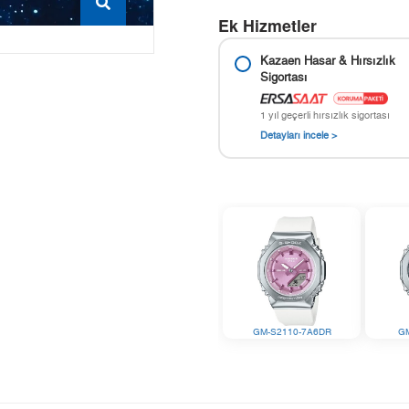
Ek Hizmetler
Kazaen Hasar & Hırsızlık
Sigortası
1 yıl geçerli hırsızlık sigortası
Detayları incele >
GM-S2110-7A6DR
G