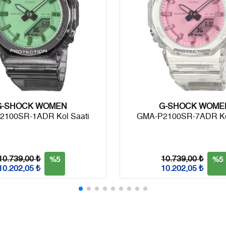
8
2.597,00 ₺
20.776,00 ₺
9
2.359,50 ₺
21.235,50 ₺
Taksit
Taksit Tutarı
Toplam Tutar
G-SHOCK WOMEN
Tek Çekim
17.859,05 ₺
17.859,05 ₺
G-SHOCK WOME
2100SR-1ADR Kol Saati
GMA-P2100SR-7ADR Kol
2
8.929,53 ₺
17.859,06 ₺
3
6.246,61 ₺
18.739,83 ₺
10.739,00 ₺
10.739,00 ₺
%5
%5
10.202,05 ₺
10.202,05 ₺
4
4.778,72 ₺
19.114,88 ₺
5
3.900,63 ₺
19.503,15 ₺
6
3.318,29 ₺
19.909,74 ₺