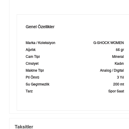
Genel Özellikler
Marka / Koleksiyon
G-SHOCK WOMEN
Ağırlık
56 gr
Cam Tipi
Mineral
Cinsiyet
Kadın
Makine Tipi
Analog / Digital
Pil Ömrü
3 Yıl
Su Geçirmezlik
200 mt
Tarz
Spor Saat
Taksitler