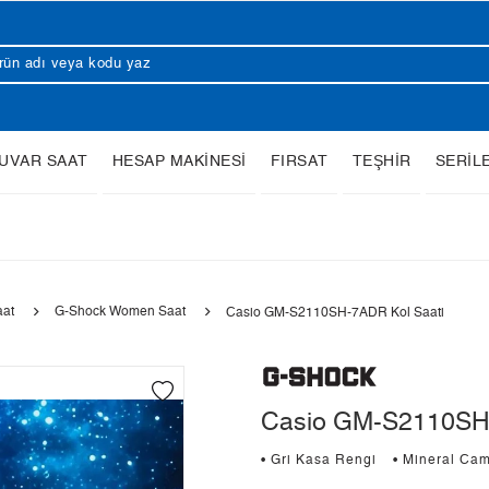
UVAR SAAT
HESAP MAKİNESİ
FIRSAT
TEŞHİR
SERİL
aat
G-Shock Women Saat
Casio GM-S2110SH-7ADR Kol Saati
Casio GM-S2110SH-
• Gri Kasa Rengi
• Mineral Ca