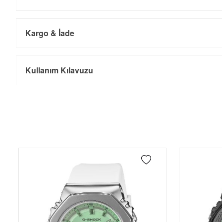
Kargo & İade
Kargo ve Sipariş
Taksit
Taksit Tutarı
Toplam Tutar
Kullanım Kılavuzu
Tek Çekim
17.859,05 ₺
17.859,05 ₺
- Sipariş gönderimi 3 iş günü içinde yapılmaktadır. Resmi bayram ta
- İnternet mağazamızdan yapacağınız tüm alışverişlerde Türkiye'ni
2
8.929,53 ₺
17.859,06 ₺
İade
3
6.246,61 ₺
18.739,83 ₺
- Kargonuz elinize ulaştığı tarihten itibaren 14 gün içerisinde iade
4
4.778,72 ₺
19.114,88 ₺
5
3.900,63 ₺
19.503,15 ₺
6
3.318,29 ₺
19.909,74 ₺
7
2.904,81 ₺
20.333,67 ₺