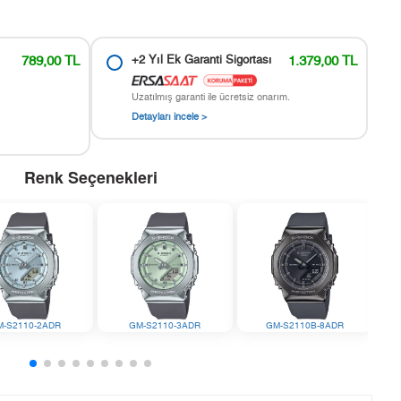
789,00 TL
+2 Yıl Ek Garanti Sigortası
1.379,00 TL
Uzatılmış garanti ile ücretsiz onarım.
Detayları incele >
Renk Seçenekleri
M-S2110-2ADR
GM-S2110-3ADR
GM-S2110B-8ADR