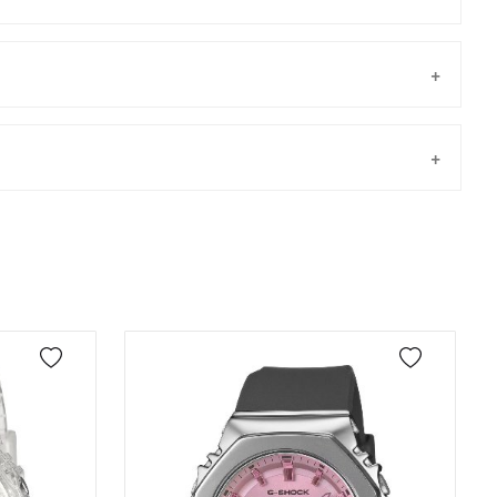
Taksit
Taksit Tutarı
Toplam Tutar
Tek Çekim
17.859,05 ₺
17.859,05 ₺
önderilir.
2
8.929,53 ₺
17.859,06 ₺
3
6.246,61 ₺
18.739,83 ₺
4
4.778,72 ₺
19.114,88 ₺
5
3.900,63 ₺
19.503,15 ₺
6
3.318,29 ₺
19.909,74 ₺
7
2.904,81 ₺
20.333,67 ₺