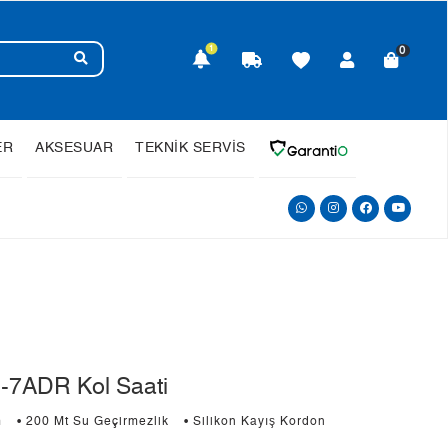
1
0
ER
AKSESUAR
TEKNİK SERVİS
7ADR Kol Saati
m
• 200 Mt Su Geçirmezlik
• Silikon Kayış Kordon