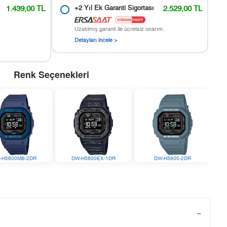
1.439,00 TL
+2 Yıl Ek Garanti Sigortası
2.529,00 TL
Uzatılmış garanti ile ücretsiz onarım.
Detayları incele >
Renk Seçenekleri
-H5600MB-2DR
DW-H5600EX-1DR
DW-H5600-2DR