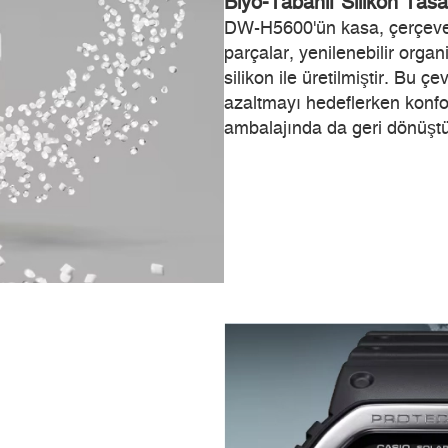
Biyo-Tabanlı Silikon Tas
DW-H5600'ün kasa, çerçeve 
parçalar, yenilenebilir orga
silikon ile üretilmiştir. Bu 
azaltmayı hedeflerken konf
ambalajında da geri dönüştü