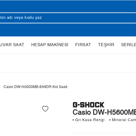
UVAR SAAT
HESAP MAKİNESİ
FIRSAT
TEŞHİR
SERİL
Casio DW-H5600MB-8A9DR Kol Saati
Casio DW-H5600MB
• Gri Kasa Rengi
• Mineral Ca