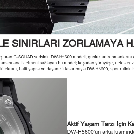
LE SINIRLARI ZORLAMAYA H
şturan G-SQUAD serisinin DW-H5600 modeli, günlük antrenmanlarını akıll
rformansını analiz etmeni sağlayan bu model; koşudan yürüyüşe, nefes e
ü ekranı, hafif yapısı ve dayanıklı tasarımıyla DW-H5600, spor rutinini
Aktif Yaşam Tarzı İçin Ka
DW-H5600’ün arka kısmında y