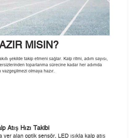
AZIR MISIN?
ı şekilde takip etmeni sağlar. Kalp ritmi, adım sayısı,
gzersizlerinden toparlanma sürecine kadar her adımda
n vazgeçilmezi olmaya hazır.
lp Atış Hızı Takibi
er alan optik sensör, LED ışıkla kalp atış