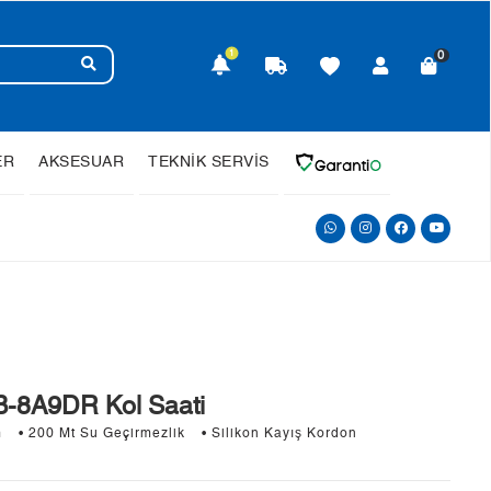
1
0
ER
AKSESUAR
TEKNİK SERVİS
-8A9DR Kol Saati
m
• 200 Mt Su Geçirmezlik
• Silikon Kayış Kordon