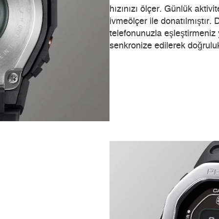
hızınızı ölçer. Günlük aktivi
ivmeölçer ile donatılmıştır.
telefonunuzla eşleştirmeniz 
senkronize edilerek doğruluk a