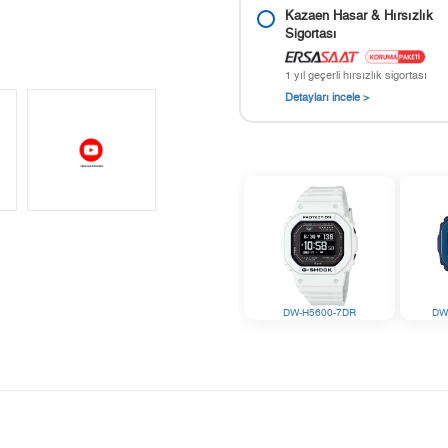
Kazaen Hasar & Hırsızlık
Sigortası
1 yıl geçerli hırsızlık sigortası
Detayları incele >
DW-H5600-7DR
DW