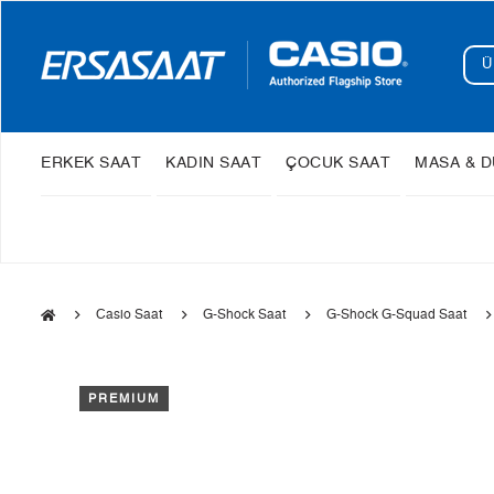
ERKEK SAAT
KADIN SAAT
ÇOCUK SAAT
MASA & D
Casio Saat
G-Shock Saat
G-Shock G-Squad Saat
PREMIUM