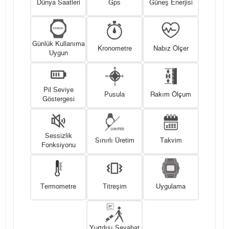
Dünya Saatleri
Gps
Güneş Enerjisi
Günlük Kullanıma
Kronometre
Nabız Ölçer
Uygun
Pil Seviye
Pusula
Rakım Ölçum
Göstergesi
Sessizlik
Sınırlı Üretim
Takvim
Fonksiyonu
Termometre
Titreşim
Uygulama
Yurtdışı Seyahat