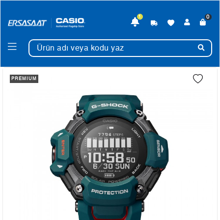
0
1
PREMIUM