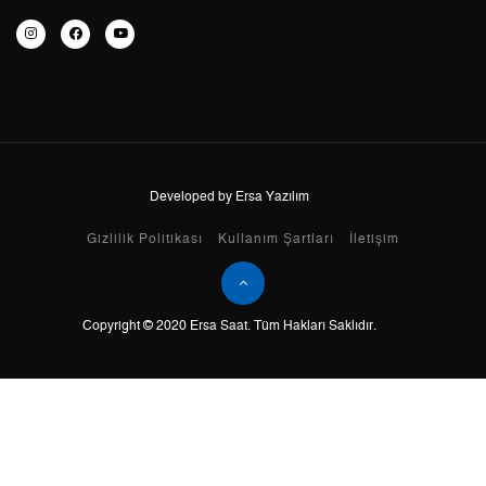
7
5.516,99 ₺
38.618,93 ₺
8
4.932,38 ₺
39.459,04 ₺
9
4.481,31 ₺
40.331,79 ₺
Developed by Ersa Yazılım
Taksit
Taksit Tutarı
Toplam Tutar
Gizlilik Politikası
Kullanım Şartları
İletişim
Tek Çekim
33.919,00 ₺
33.919,00 ₺
Copyright © 2020 Ersa Saat. Tüm Hakları Saklıdır.
2
16.959,50 ₺
33.919,00 ₺
3
11.863,94 ₺
35.591,82 ₺
4
9.076,05 ₺
36.304,20 ₺
5
7.408,32 ₺
37.041,60 ₺