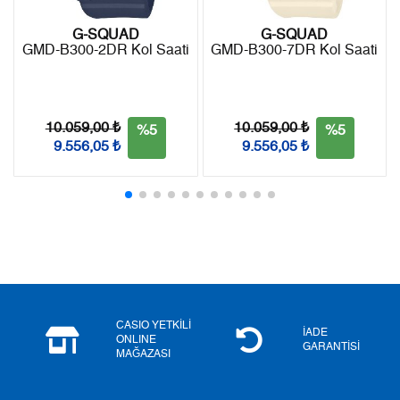
G-SQUAD
G-SQUAD
GMD-B300-2DR Kol Saati
GMD-B300-7DR Kol Saati
Taksit
Taksit Tutarı
Toplam Tutar
Tek Çekim
33.919,00 ₺
33.919,00 ₺
10.059,00 ₺
10.059,00 ₺
%5
%5
9.556,05 ₺
9.556,05 ₺
2
16.959,50 ₺
33.919,00 ₺
3
11.863,94 ₺
35.591,82 ₺
4
9.076,05 ₺
36.304,20 ₺
5
7.408,32 ₺
37.041,60 ₺
6
6.302,30 ₺
37.813,80 ₺
CASIO YETKİLİ
İADE
ONLINE
GARANTİSİ
MAĞAZASI
7
5.516,99 ₺
38.618,93 ₺
8
4.932,38 ₺
39.459,04 ₺