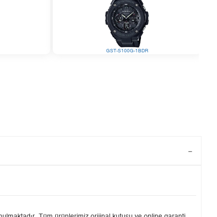
GST-S100G-1BDR
lmaktadır. Tüm ürünlerimiz orijinal kutusu ve online garanti