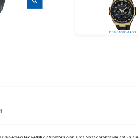
GST-S100G-1ADR
i
'deki tek yetkili distribütörü olan Ersa Saat garantisiyle satışa sunu