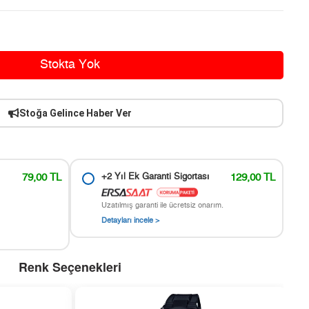
Stokta Yok
Stoğa Gelince Haber Ver
79,00 TL
+2 Yıl Ek Garanti Sigortası
129,00 TL
Uzatılmış garanti ile ücretsiz onarım.
Detayları incele >
Renk Seçenekleri