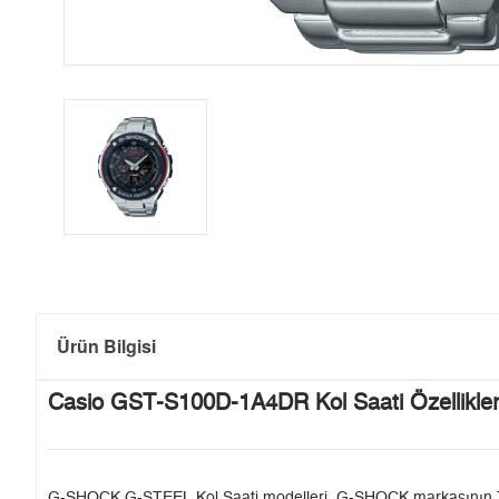
Ürün Bilgisi
Casio GST-S100D-1A4DR Kol Saati Özellikler
G-SHOCK G-STEEL Kol Saati modelleri, G-SHOCK markasının Türkiye