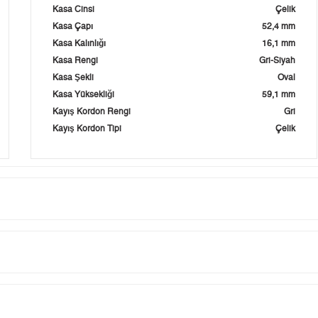
Kasa Cinsi
Çelik
Kasa Çapı
52,4 mm
Kasa Kalınlığı
16,1 mm
Kasa Rengi
Gri-Siyah
Kasa Şekli
Oval
Kasa Yüksekliği
59,1 mm
Kayış Kordon Rengi
Gri
Kayış Kordon Tipi
Çelik
Taksit
Taksit Tutarı
Toplam Tutar