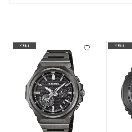
Tek Çekim
0,00 ₺
0,00 ₺
- Sipariş gönderimi 3 iş günü içinde yapılmaktadır. Resmi bayram ta
- İnternet mağazamızdan yapacağınız tüm alışverişlerde Türkiye'ni
2
0,00 ₺
0,00 ₺
İade
3
0,00 ₺
0,00 ₺
- Kargonuz elinize ulaştığı tarihten itibaren 14 gün içerisinde iade
4
0,00 ₺
0,00 ₺
YENİ
YENİ
5
0,00 ₺
0,00 ₺
6
0,00 ₺
0,00 ₺
7
0,00 ₺
0,00 ₺
8
0,00 ₺
0,00 ₺
9
0,00 ₺
0,00 ₺