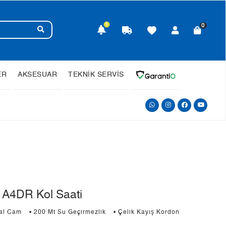
1
0
ER
AKSESUAR
TEKNİK SERVİS
A4DR Kol Saati
ral Cam
• 200 Mt Su Geçirmezlik
• Çelik Kayış Kordon