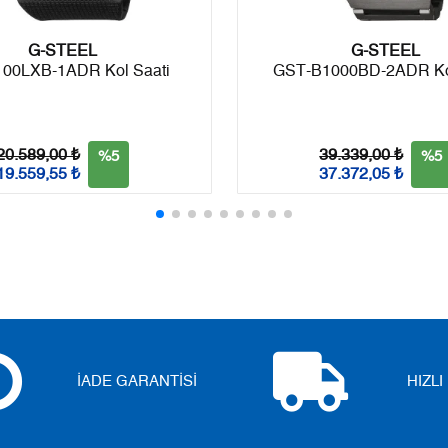
Taksit
Taksit Tutarı
Toplam Tutar
G-STEEL
Tek Çekim
0,00 ₺
0,00 ₺
G-STEEL
00LXB-1ADR Kol Saati
GST-B1000BD-2ADR Kol
2
0,00 ₺
0,00 ₺
3
0,00 ₺
0,00 ₺
20.589,00 ₺
39.339,00 ₺
%5
%5
19.559,55 ₺
37.372,05 ₺
4
0,00 ₺
0,00 ₺
5
0,00 ₺
0,00 ₺
6
0,00 ₺
0,00 ₺
7
0,00 ₺
0,00 ₺
8
0,00 ₺
0,00 ₺
İADE GARANTİSİ
HIZL
9
0,00 ₺
0,00 ₺