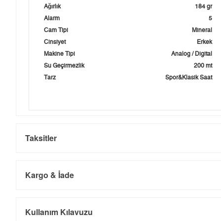
Ağırlık
184 gr
Alarm
5
Cam Tipi
Mineral
Cinsiyet
Erkek
Makine Tipi
Analog / Digital
Su Geçirmezlik
200 mt
Tarz
Spor&Klasik Saat
Taksitler
Kargo & İade
Kargo ve Sipariş
Taksit
Taksit Tutarı
Toplam Tutar
Kullanım Kılavuzu