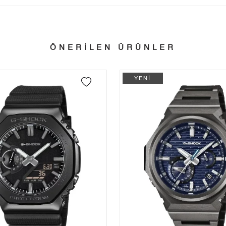
Tek Çekim
0,00 ₺
0,00 ₺
tillerinde verilen siparişler tatil bitiminde kargoya verilir.
n her yerine 2.500₺ ve üzeri alışverişlerde Yurtiçi Kargo ile ücretsiz g
2
0,00 ₺
0,00 ₺
ÖNERİLEN ÜRÜNLER
3
0,00 ₺
0,00 ₺
 edebilirsiniz.
4
0,00 ₺
0,00 ₺
YENİ
5
0,00 ₺
0,00 ₺
6
0,00 ₺
0,00 ₺
7
0,00 ₺
0,00 ₺
8
0,00 ₺
0,00 ₺
9
0,00 ₺
0,00 ₺