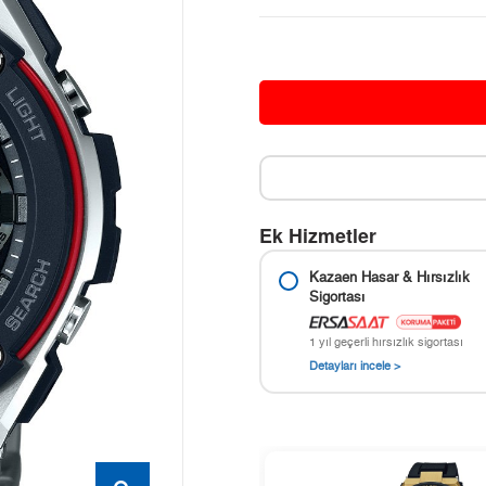
Ek Hizmetler
Kazaen Hasar & Hırsızlık
Sigortası
1 yıl geçerli hırsızlık sigortası
Detayları incele >