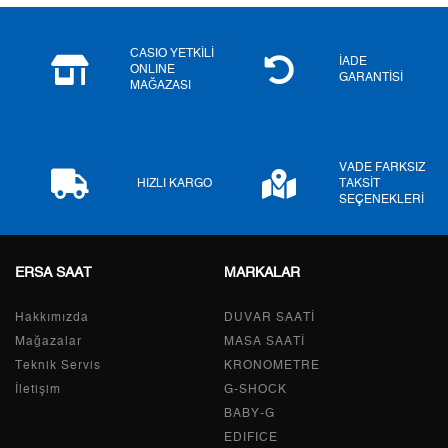
5
23.734,63 ₺
118.673,15 ₺
6
20.191,19 ₺
121.147,14 ₺
CASIO YETKİLİ
İADE
ONLINE
GARANTİSİ
MAĞAZASI
7
17.675,22 ₺
123.726,54 ₺
8
15.802,26 ₺
126.418,08 ₺
VADE FARKSIZ
9
14.357,11 ₺
129.213,99 ₺
HIZLI KARGO
TAKSİT
SEÇENEKLERİ
ERSA SAAT
MARKALAR
Taksit
Taksit Tutarı
Toplam Tutar
Hakkımızda
Tek Çekim
108.669,00 ₺
DUVAR SAATİ
108.669,00 ₺
Mağazalar
MASA SAATİ
2
54.334,50 ₺
108.669,00 ₺
Teknik Servis
KRONOMETRE
İletişim
G-SHOCK
3
38.009,44 ₺
114.028,32 ₺
BABY-G
EDIFICE
4
29.077,65 ₺
116.310,60 ₺