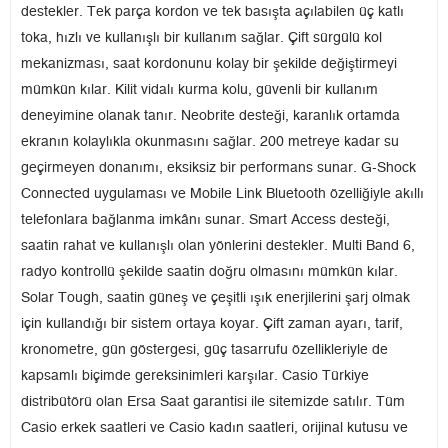
destekler. Tek parça kordon ve tek basışta açılabilen üç katlı
toka, hızlı ve kullanışlı bir kullanım sağlar. Çift sürgülü kol
mekanizması, saat kordonunu kolay bir şekilde değiştirmeyi
mümkün kılar. Kilit vidalı kurma kolu, güvenli bir kullanım
deneyimine olanak tanır. Neobrite desteği, karanlık ortamda
ekranın kolaylıkla okunmasını sağlar. 200 metreye kadar su
geçirmeyen donanımı, eksiksiz bir performans sunar. G-Shock
Connected uygulaması ve Mobile Link Bluetooth özelliğiyle akıllı
telefonlara bağlanma imkânı sunar. Smart Access desteği,
saatin rahat ve kullanışlı olan yönlerini destekler. Multi Band 6,
radyo kontrollü şekilde saatin doğru olmasını mümkün kılar.
Solar Tough, saatin güneş ve çeşitli ışık enerjilerini şarj olmak
için kullandığı bir sistem ortaya koyar. Çift zaman ayarı, tarif,
kronometre, gün göstergesi, güç tasarrufu özellikleriyle de
kapsamlı biçimde gereksinimleri karşılar. Casio Türkiye
distribütörü olan Ersa Saat garantisi ile sitemizde satılır. Tüm
Casio erkek saatleri ve Casio kadın saatleri, orijinal kutusu ve