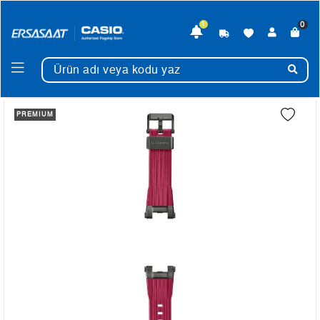
0
1
PREMIUM