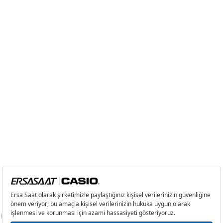
8
15.802,26 ₺
126.418,08 ₺
9
14.357,11 ₺
129.213,99 ₺
Taksit
Taksit Tutarı
Toplam Tutar
Tek Çekim
108.669,00 ₺
108.669,00 ₺
2
54.334,50 ₺
108.669,00 ₺
3
38.009,44 ₺
114.028,32 ₺
4
29.077,65 ₺
116.310,60 ₺
5
23.734,63 ₺
118.673,15 ₺
6
20.191,19 ₺
121.147,14 ₺