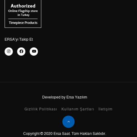
4
29.077,65 ₺
116.310,60 ₺
5
23.734,63 ₺
118.673,15 ₺
6
20.191,19 ₺
121.147,14 ₺
ERSA’yı Takip Et
7
17.675,22 ₺
123.726,54 ₺
8
15.802,26 ₺
126.418,08 ₺
9
14.357,11 ₺
129.213,99 ₺
Developed by Ersa Yazılım
Taksit
Taksit Tutarı
Toplam Tutar
Gizlilik Politikası
Kullanım Şartları
İletişim
Tek Çekim
108.669,00 ₺
108.669,00 ₺
Copyright © 2020 Ersa Saat. Tüm Hakları Saklıdır.
2
54.334,50 ₺
108.669,00 ₺