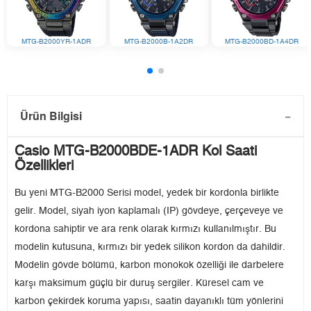
MTG-B2000YR-1ADR
MTG-B2000B-1A2DR
MTG-B2000BD-1A4DR
Ürün Bilgisi
Casio MTG-B2000BDE-1ADR Kol Saati
Özellikleri
Bu yeni MTG-B2000 Serisi model, yedek bir kordonla birlikte
gelir. Model, siyah iyon kaplamalı (IP) gövdeye, çerçeveye ve
kordona sahiptir ve ara renk olarak kırmızı kullanılmıştır. Bu
modelin kutusuna, kırmızı bir yedek silikon kordon da dahildir.
Modelin gövde bölümü, karbon monokok özelliği ile darbelere
karşı maksimum güçlü bir duruş sergiler. Küresel cam ve
karbon çekirdek koruma yapısı, saatin dayanıklı tüm yönlerini