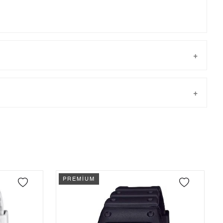
Taksit
Taksit Tutarı
Toplam Tutar
Tek Çekim
7.646,55 ₺
7.646,55 ₺
önderilir.
2
3.823,28 ₺
7.646,56 ₺
PREMİUM
3
2.674,55 ₺
8.023,65 ₺
4
2.046,06 ₺
8.184,24 ₺