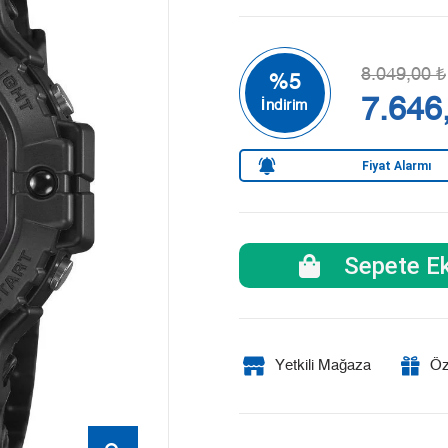
8.049,00 ₺
7.646
Fiyat Alarmı
Sepete Ek
Yetkili Mağaza
Öz