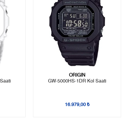
5
1.670,10 ₺
8.350,50 ₺
6
1.420,76 ₺
8.524,56 ₺
7
1.243,73 ₺
8.706,11 ₺
8
1.111,93 ₺
8.895,44 ₺
9
1.010,25 ₺
9.092,25 ₺
ORIGIN
Saati
GW-5000HS-1DR Kol Saati
Taksit
Taksit Tutarı
Toplam Tutar
Tek Çekim
7.646,55 ₺
7.646,55 ₺
16.979,00 ₺
2
3.823,28 ₺
7.646,56 ₺
3
2.674,55 ₺
8.023,65 ₺