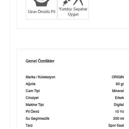
Yurtdışı Seyahat
Uzun Ömürlü Pil
Uygun
Genel Özellikler
Marka / Koleksiyon
ORIGIN
Ağırlık
60 gr
Cam Tipi
Mineral
Cinsiyet
Erkek
Makine Tipi
Digital
Pil Ömrü
10 Yıl
Su Geçirmezlik
200 mt
Tarz
Spor Saat