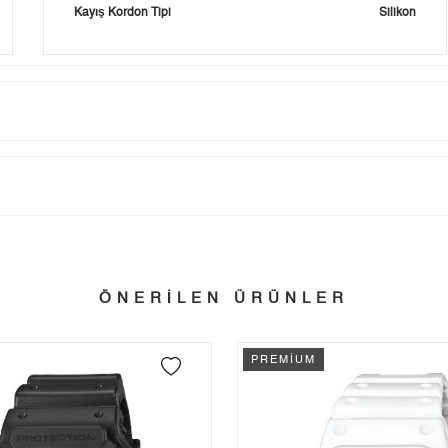
Kayış Kordon Tipi
Silikon
Taksit
Taksit Tutarı
Toplam Tutar
Tek Çekim
7.646,55 ₺
7.646,55 ₺
tillerinde verilen siparişler tatil bitiminde kargoya verilir.
ÖNERİLEN ÜRÜNLER
n her yerine 2.500₺ ve üzeri alışverişlerde Yurtiçi Kargo ile ücretsiz g
2
3.823,28 ₺
7.646,56 ₺
PREMİUM
3
2.674,55 ₺
8.023,65 ₺
 edebilirsiniz.
4
2.046,06 ₺
8.184,24 ₺