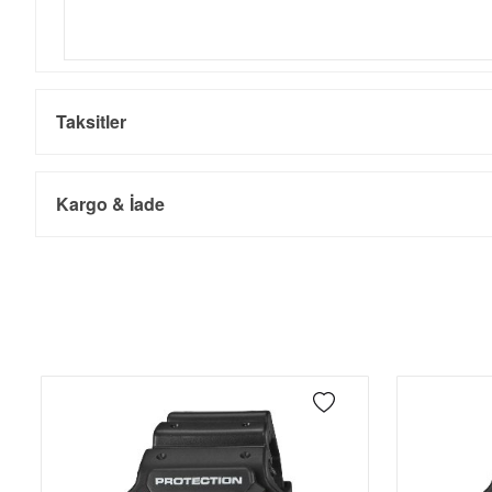
Taksitler
Kargo & İade
Kargo ve Sipariş
Taksit
Taksit Tutarı
Toplam Tutar
Tek Çekim
7.646,55 ₺
7.646,55 ₺
- Sipariş gönderimi 3 iş günü içinde yapılmaktadır. Resmi bayram ta
- İnternet mağazamızdan yapacağınız tüm alışverişlerde Türkiye'ni
2
3.823,28 ₺
7.646,56 ₺
İade
3
2.674,55 ₺
8.023,65 ₺
- Kargonuz elinize ulaştığı tarihten itibaren 14 gün içerisinde iade
4
2.046,06 ₺
8.184,24 ₺