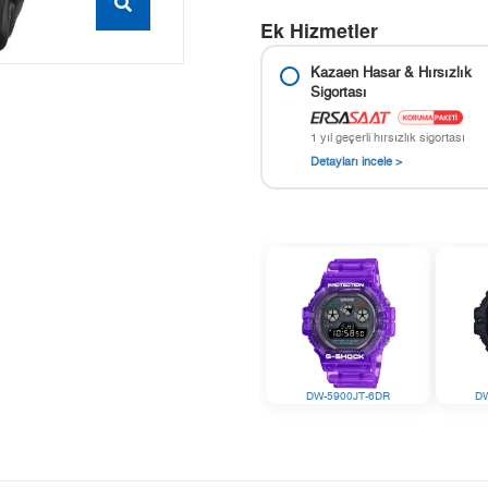
Ek Hizmetler
Kazaen Hasar & Hırsızlık
Sigortası
1 yıl geçerli hırsızlık sigortası
Detayları incele >
DW-5900JT-6DR
D