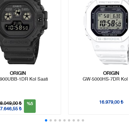
5
1.670,10 ₺
8.350,50 ₺
6
1.420,76 ₺
8.524,56 ₺
7
1.243,73 ₺
8.706,11 ₺
8
1.111,93 ₺
8.895,44 ₺
9
1.010,25 ₺
9.092,25 ₺
ORIGIN
ORIGIN
900UBB-1DR Kol Saati
GW-5000HS-7DR Kol 
Taksit
Taksit Tutarı
Toplam Tutar
Tek Çekim
7.646,55 ₺
7.646,55 ₺
16.979,00 ₺
8.049,00 ₺
%5
2
3.823,28 ₺
7.646,56 ₺
7.646,55 ₺
3
2.674,55 ₺
8.023,65 ₺