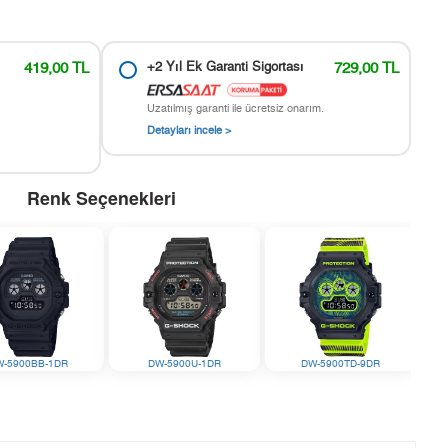
419,00 TL
+2 Yıl Ek Garanti Sigortası
729,00 TL
Uzatılmış garanti ile ücretsiz onarım.
Detayları incele >
Renk Seçenekleri
W-5900BB-1DR
DW-5900U-1DR
DW-5900TD-9DR