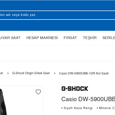
UVAR SAAT
HESAP MAKİNESİ
FIRSAT
TEŞHİR
SERİL
at
G-Shock Origin Erkek Saat
Casio DW-5900UBB-1DR Kol Saati
Casio DW-5900UBB-
• Siyah Kasa Rengi
• Mineral 