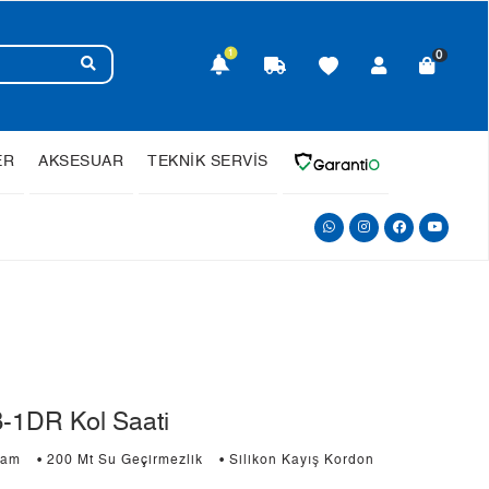
1
0
ER
AKSESUAR
TEKNİK SERVİS
1DR Kol Saati
Cam
• 200 Mt Su Geçirmezlik
• Silikon Kayış Kordon