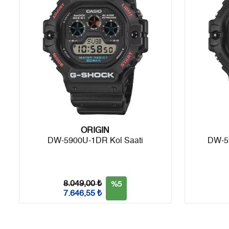
5
1.670,10 ₺
8.350,50 ₺
6
1.420,76 ₺
8.524,56 ₺
7
1.243,73 ₺
8.706,11 ₺
8
1.111,93 ₺
8.895,44 ₺
9
1.010,25 ₺
9.092,25 ₺
ORIGIN
DW-5900U-1DR Kol Saati
DW-5
Taksit
Taksit Tutarı
Toplam Tutar
Tek Çekim
7.646,55 ₺
7.646,55 ₺
8.049,00 ₺
%5
2
3.823,28 ₺
7.646,56 ₺
7.646,55 ₺
3
2.674,55 ₺
8.023,65 ₺