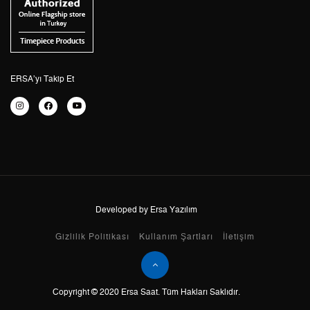
4
2.991,69 ₺
11.966,76 ₺
5
2.441,97 ₺
12.209,85 ₺
6
2.077,40 ₺
12.464,40 ₺
ERSA’yı Takip Et
7
1.818,54 ₺
12.729,78 ₺
8
1.625,84 ₺
13.006,72 ₺
9
1.477,15 ₺
13.294,35 ₺
Developed by Ersa Yazılım
Taksit
Taksit Tutarı
Toplam Tutar
Gizlilik Politikası
Kullanım Şartları
İletişim
Tek Çekim
11.180,55 ₺
11.180,55 ₺
Copyright © 2020 Ersa Saat. Tüm Hakları Saklıdır.
2
5.590,28 ₺
11.180,56 ₺