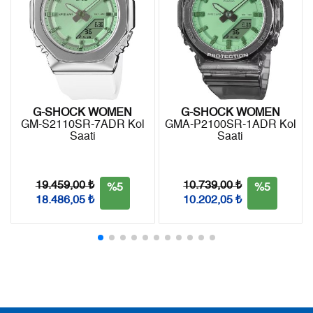
iade edebilirsiniz.
7
1.818,54 ₺
12.729,78 ₺
8
1.625,84 ₺
13.006,72 ₺
9
1.477,15 ₺
13.294,35 ₺
G-SHOCK WOMEN
G-SHOCK WOMEN
GM-S2110SR-7ADR Kol
GMA-P2100SR-1ADR Kol
Saati
Saati
Taksit
Taksit Tutarı
Toplam Tutar
Tek Çekim
11.180,55 ₺
11.180,55 ₺
19.459,00 ₺
10.739,00 ₺
%5
%5
18.486,05 ₺
10.202,05 ₺
2
5.590,28 ₺
11.180,56 ₺
3
3.910,65 ₺
11.731,95 ₺
4
2.991,69 ₺
11.966,76 ₺
5
2.441,97 ₺
12.209,85 ₺