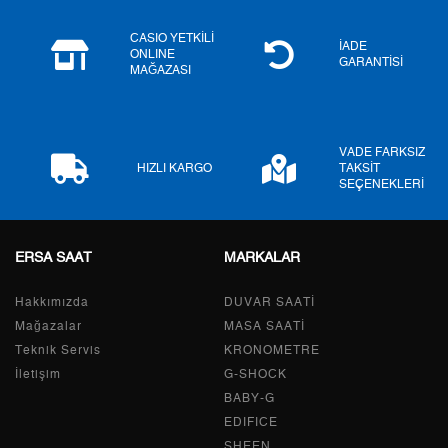
6
2.077,40 ₺
12.464,40 ₺
CASIO YETKİLİ
İADE
ONLINE
GARANTİSİ
MAĞAZASI
7
1.818,54 ₺
12.729,78 ₺
8
1.625,84 ₺
13.006,72 ₺
VADE FARKSIZ
9
1.477,15 ₺
13.294,35 ₺
HIZLI KARGO
TAKSİT
SEÇENEKLERİ
ERSA SAAT
MARKALAR
Taksit
Taksit Tutarı
Toplam Tutar
Hakkımızda
Tek Çekim
11.180,55 ₺
DUVAR SAATİ
11.180,55 ₺
Mağazalar
MASA SAATİ
2
5.590,28 ₺
11.180,56 ₺
Teknik Servis
KRONOMETRE
İletişim
G-SHOCK
3
3.910,65 ₺
11.731,95 ₺
BABY-G
EDIFICE
4
2.991,69 ₺
11.966,76 ₺
SHEEN