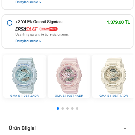
Detayları incele >
+2 Yıl Ek Garanti Sigortası
1.379,00 TL
Uzatılmış garanti ile ücretsiz onarım.
Detayları incele >
GMA-S110ST-2ADR
GMA-S110ST-4ADR
GMA-S110ST-7ADR
Ürün Bilgisi