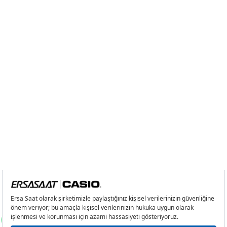
8
1.625,84 ₺
13.006,72 ₺
9
1.477,15 ₺
13.294,35 ₺
Taksit
Taksit Tutarı
Toplam Tutar
Tek Çekim
11.180,55 ₺
11.180,55 ₺
2
5.590,28 ₺
11.180,56 ₺
3
3.910,65 ₺
11.731,95 ₺
4
2.991,69 ₺
11.966,76 ₺
5
2.441,97 ₺
12.209,85 ₺
6
2.077,40 ₺
12.464,40 ₺