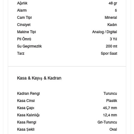
Ağırlık
48 gr
Alarm
5
Cam Tipi
Mineral
Cinsiyet
Kadın
Makine Tipi
Analog / Digital
Pil Ömrü
3 Yıl
Su Geçirmezlik
200 mt
Tarz
Spor Saat
Kasa & Kayış & Kadran
Kadran Rengi
Turuncu
Kasa Cinsi
Plastik
Kasa Çapı
45,7 mm
Kasa Kalınlığı
12,4 mm
Kasa Rengi
Gri-Turuncu
Kasa Şekli
Oval