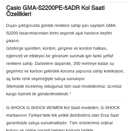
Casio GMA-S2200PE-5ADR Kol Saati
Özellikleri
Dışarı çıktığınızda günlük renklere sahip yarı saydam GMA-
S2200 tasarımlarından birini seçerek açık havanın keyfini
çıkarın.
Gösterge işaretleri, kordon, çerçeve ve kordon halkası,
eğlenceli ve etkileyici bir görünüm sunmak için farklı şeffaf
renklere sahip. Darbelere dayanıklı, 200 metreye kadar su
geçirmez ve karbon çekirdek koruma yapısına sahip koleksiyon,
üç farklı renk seçeneğiyle satışa sunuluyor.
Sitemizde incelemiş olduğunuz tüm saat modellerimiz, ücretsiz
kargo hizmeti ile gönderilmektedir."
G-SHOCK G-SHOCK WOMEN Kol Saati modelleri, G-SHOCK
markasının Türkiye'deki tek yetkili distribütörü olan Ersa Saat
garantisiyle satışa sunulmaktadır. Tüm ürünlerimiz orijinal
kutusu ve online garanti belgesi koduyla birlikte