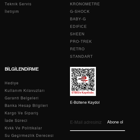
2
5.690,03 ₺
11.380,06 ₺
Teknik Servis
KRONOMETRE
İletişim
G-SHOCK
3
3.980,43 ₺
11.941,29 ₺
BABY-G
EDIFICE
4
3.045,07 ₺
12.180,28 ₺
SHEEN
PRO-TREK
5
2.485,54 ₺
12.427,70 ₺
RETRO
6
2.114,46 ₺
12.686,76 ₺
STANDART
BİLGİLENDİRME
7
1.850,99 ₺
12.956,93 ₺
Hediye
8
1.654,85 ₺
13.238,80 ₺
Kullanım Kılavuzları
9
1.503,51 ₺
13.531,59 ₺
Garanti Belgeleri
E-Bültene Kaydol
Banka Hesap Bilgileri
Kargo Ve Sipariş
İade Süreci
Abone ol
Kvkk Ve Politikalar
Taksit
Taksit Tutarı
Toplam Tutar
Su Geçirmezlik Derecesi