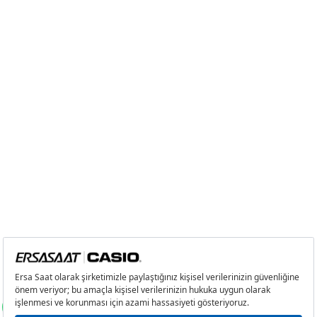
5
2.485,54 ₺
12.427,70 ₺
6
2.114,46 ₺
12.686,76 ₺
7
1.850,99 ₺
12.956,93 ₺
8
1.654,85 ₺
13.238,80 ₺
9
1.503,51 ₺
13.531,59 ₺
Taksit
Taksit Tutarı
Toplam Tutar
Tek Çekim
11.380,05 ₺
11.380,05 ₺
2
5.690,03 ₺
11.380,06 ₺
3
3.980,43 ₺
11.941,29 ₺