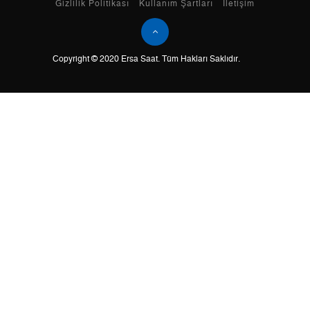
Taksit
Taksit Tutarı
Toplam Tutar
Gizlilik Politikası
Kullanım Şartları
İletişim
Tek Çekim
11.380,05 ₺
11.380,05 ₺
Copyright © 2020 Ersa Saat. Tüm Hakları Saklıdır.
2
5.690,03 ₺
11.380,06 ₺
3
3.980,43 ₺
11.941,29 ₺
4
3.045,07 ₺
12.180,28 ₺
5
2.485,54 ₺
12.427,70 ₺
6
2.114,46 ₺
12.686,76 ₺
7
1.850,99 ₺
12.956,93 ₺
8
1.654,85 ₺
13.238,80 ₺
9
1.503,51 ₺
13.531,59 ₺