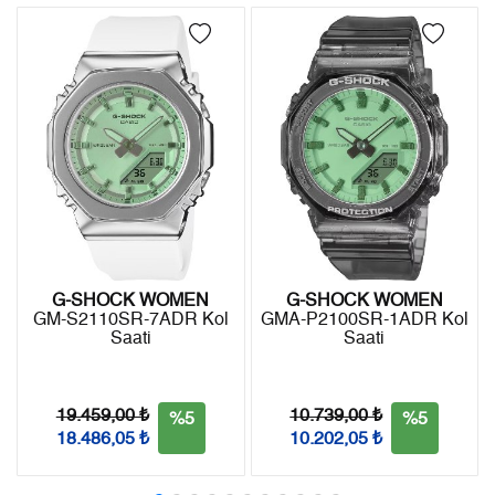
4
3.045,07 ₺
12.180,28 ₺
Kargo ile ücretsiz gönderilir.
İade
5
2.485,54 ₺
12.427,70 ₺
- Kargonuz elinize ulaştığı tarihten itibaren 14 gün içerisinde
6
2.114,46 ₺
12.686,76 ₺
iade edebilirsiniz.
7
1.850,99 ₺
12.956,93 ₺
8
1.654,85 ₺
13.238,80 ₺
9
1.503,51 ₺
13.531,59 ₺
G-SHOCK WOMEN
G-SHOCK WOMEN
GM-S2110SR-7ADR Kol
GMA-P2100SR-1ADR Kol
Saati
Saati
Taksit
Taksit Tutarı
Toplam Tutar
Tek Çekim
11.380,05 ₺
11.380,05 ₺
19.459,00 ₺
10.739,00 ₺
%5
%5
18.486,05 ₺
10.202,05 ₺
2
5.690,03 ₺
11.380,06 ₺