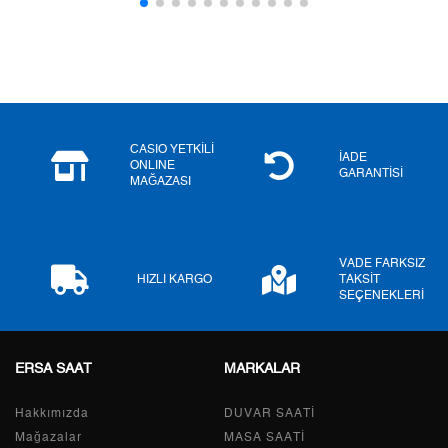
3
3.980,43 ₺
11.941,29 ₺
4
3.045,07 ₺
12.180,28 ₺
5
2.485,54 ₺
12.427,70 ₺
6
2.114,46 ₺
12.686,76 ₺
CASIO YETKİLİ
İADE
ONLINE
GARANTİSİ
MAĞAZASI
7
1.850,99 ₺
12.956,93 ₺
8
1.654,85 ₺
13.238,80 ₺
VADE FARKSIZ
9
1.503,51 ₺
13.531,59 ₺
HIZLI KARGO
TAKSİT
SEÇENEKLERİ
ERSA SAAT
MARKALAR
Taksit
Taksit Tutarı
Toplam Tutar
Hakkımızda
Tek Çekim
11.380,05 ₺
DUVAR SAATİ
11.380,05 ₺
Mağazalar
MASA SAATİ