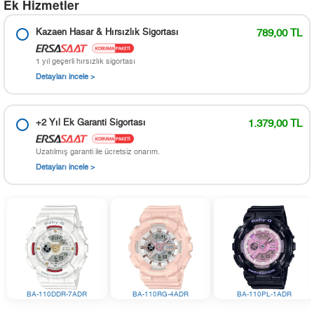
Ek Hizmetler
Kazaen Hasar & Hırsızlık Sigortası
789,00 TL
1 yıl geçerli hırsızlık sigortası
Detayları incele >
+2 Yıl Ek Garanti Sigortası
1.379,00 TL
Uzatılmış garanti ile ücretsiz onarım.
Detayları incele >
BA-110DDR-7ADR
BA-110RG-4ADR
BA-110PL-1ADR