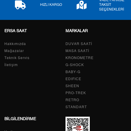
VADE FARKSIZ
9
1.394,31 ₺
12.548,79 ₺
HIZLI KARGO
TAKSİT
SEÇENEKLERİ
ERSA SAAT
MARKALAR
Taksit
Taksit Tutarı
Toplam Tutar
Hakkımızda
Tek Çekim
10.553,55 ₺
DUVAR SAATİ
10.553,55 ₺
Mağazalar
MASA SAATİ
2
5.276,78 ₺
10.553,56 ₺
Teknik Servis
KRONOMETRE
İletişim
G-SHOCK
3
3.691,34 ₺
11.074,02 ₺
BABY-G
EDIFICE
4
2.823,92 ₺
11.295,68 ₺
SHEEN
PRO-TREK
5
2.305,02 ₺
11.525,10 ₺
RETRO
6
1.960,90 ₺
11.765,40 ₺
STANDART
BİLGİLENDİRME
7
1.716,55 ₺
12.015,85 ₺