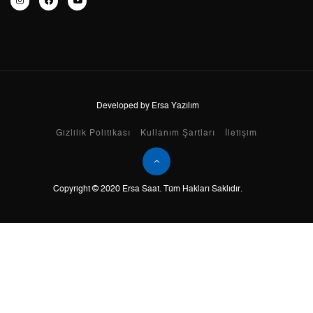
7
1.716,55 ₺
12.015,85 ₺
8
1.534,66 ₺
12.277,28 ₺
9
1.394,31 ₺
12.548,79 ₺
Developed by Ersa Yazılım
Taksit
Taksit Tutarı
Toplam Tutar
Gizlilik Politikası
Kullanım Şartları
İletişim
Tek Çekim
10.553,55 ₺
10.553,55 ₺
Copyright © 2020 Ersa Saat. Tüm Hakları Saklıdır.
2
5.276,78 ₺
10.553,56 ₺
3
3.691,34 ₺
11.074,02 ₺
4
2.823,92 ₺
11.295,68 ₺
5
2.305,02 ₺
11.525,10 ₺