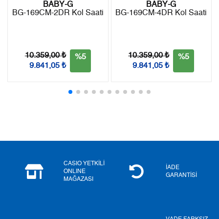
BABY-G
BABY-G
BG-169CM-2DR Kol Saati
BG-169CM-4DR Kol Saati
Taksit
Taksit Tutarı
Toplam Tutar
Tek Çekim
10.553,55 ₺
10.553,55 ₺
10.359,00 ₺
10.359,00 ₺
%5
%5
9.841,05 ₺
9.841,05 ₺
2
5.276,78 ₺
10.553,56 ₺
3
3.691,34 ₺
11.074,02 ₺
4
2.823,92 ₺
11.295,68 ₺
5
2.305,02 ₺
11.525,10 ₺
6
1.960,90 ₺
11.765,40 ₺
CASIO YETKİLİ
İADE
ONLINE
GARANTİSİ
MAĞAZASI
7
1.716,55 ₺
12.015,85 ₺
8
1.534,66 ₺
12.277,28 ₺