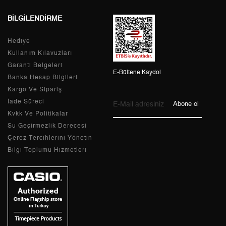
7
2.385,62 ₺
16.699,34 ₺
BİLGİLENDİRME
8
2.132,83 ₺
17.062,64 ₺
Hediye
9
1.937,78 ₺
17.440,02 ₺
Kullanım Kılavuzları
Garanti Belgeleri
E-Bültene Kaydol
Banka Hesap Bilgileri
Kargo Ve Sipariş
Taksit
Taksit Tutarı
Toplam Tutar
İade Süreci
Abone ol
Kvkk Ve Politikalar
Tek Çekim
14.667,05 ₺
14.667,05 ₺
Su Geçirmezlik Derecesi
Çerez Tercihlerini Yönetin
2
7.333,53 ₺
14.667,06 ₺
Bilgi Toplumu Hizmetleri
3
5.130,13 ₺
15.390,39 ₺
4
3.924,61 ₺
15.698,44 ₺
5
3.203,46 ₺
16.017,30 ₺