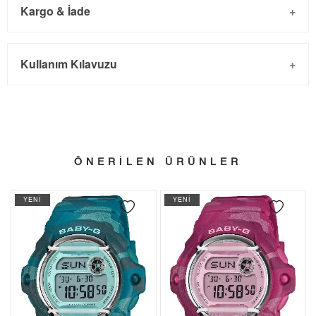
Kargo & İade
Kargo ve Sipariş
Taksit
Taksit Tutarı
Toplam Tutar
Kullanım Kılavuzu
- Sipariş gönderimi 3 iş günü içinde yapılmaktadır. Resmi
Tek Çekim
14.667,05 ₺
14.667,05 ₺
bayram tatillerinde verilen siparişler tatil bitiminde kargoya
2
7.333,53 ₺
14.667,06 ₺
verilir.
- İnternet mağazamızdan yapacağınız tüm alışverişlerde
3
5.130,13 ₺
15.390,39 ₺
Türkiye'nin her yerine 2.500₺ ve üzeri alışverişlerde Yurtiçi
ÖNERİLEN ÜRÜNLER
4
3.924,61 ₺
15.698,44 ₺
Kargo ile ücretsiz gönderilir.
İade
YENİ
YENİ
5
3.203,46 ₺
16.017,30 ₺
- Kargonuz elinize ulaştığı tarihten itibaren 14 gün içerisinde
6
2.725,20 ₺
16.351,20 ₺
iade edebilirsiniz.
7
2.385,62 ₺
16.699,34 ₺
8
2.132,83 ₺
17.062,64 ₺