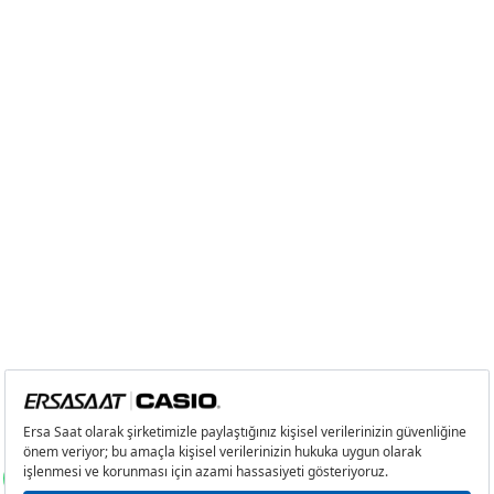
Taksit
Taksit Tutarı
Toplam Tutar
Tek Çekim
14.667,05 ₺
14.667,05 ₺
2
7.333,53 ₺
14.667,06 ₺
3
5.130,13 ₺
15.390,39 ₺
4
3.924,61 ₺
15.698,44 ₺
5
3.203,46 ₺
16.017,30 ₺
6
2.725,20 ₺
16.351,20 ₺
7
2.385,62 ₺
16.699,34 ₺
8
2.132,83 ₺
17.062,64 ₺