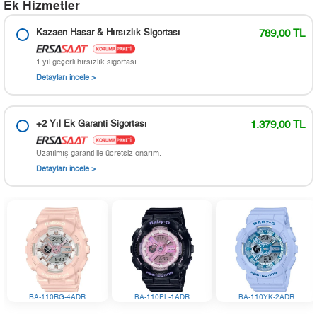
Ek Hizmetler
Kazaen Hasar & Hırsızlık Sigortası
789,00 TL
1 yıl geçerli hırsızlık sigortası
Detayları incele >
+2 Yıl Ek Garanti Sigortası
1.379,00 TL
Uzatılmış garanti ile ücretsiz onarım.
Detayları incele >
BA-110RG-4ADR
BA-110PL-1ADR
BA-110YK-2ADR