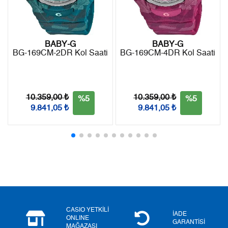
9
1.937,78 ₺
17.440,02 ₺
BABY-G
BABY-G
BG-169CM-2DR Kol Saati
BG-169CM-4DR Kol Saati
Taksit
Taksit Tutarı
Toplam Tutar
Tek Çekim
14.667,05 ₺
14.667,05 ₺
10.359,00 ₺
10.359,00 ₺
%5
%5
2
7.333,53 ₺
14.667,06 ₺
9.841,05 ₺
9.841,05 ₺
3
5.130,13 ₺
15.390,39 ₺
4
3.924,61 ₺
15.698,44 ₺
5
3.203,46 ₺
16.017,30 ₺
6
2.725,20 ₺
16.351,20 ₺
CASIO YETKİLİ
7
2.385,62 ₺
16.699,34 ₺
İADE
ONLINE
GARANTİSİ
MAĞAZASI