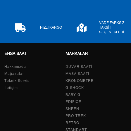
8
2.132,83 ₺
17.062,64 ₺
9
1.937,78 ₺
17.440,02 ₺
VADE FARKSIZ
HIZLI KARGO
TAKSİT
SEÇENEKLERİ
Taksit
Taksit Tutarı
Toplam Tutar
ERSA SAAT
MARKALAR
Tek Çekim
14.667,05 ₺
14.667,05 ₺
Hakkımızda
DUVAR SAATİ
2
7.333,53 ₺
14.667,06 ₺
Mağazalar
MASA SAATİ
Teknik Servis
KRONOMETRE
3
5.130,13 ₺
15.390,39 ₺
İletişim
G-SHOCK
BABY-G
4
3.924,61 ₺
15.698,44 ₺
EDIFICE
5
3.203,46 ₺
16.017,30 ₺
SHEEN
PRO-TREK
6
2.725,20 ₺
16.351,20 ₺
RETRO
STANDART