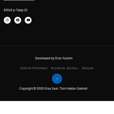
6
2.725,20 ₺
16.351,20 ₺
ERSA’yı Takip Et
7
2.385,62 ₺
16.699,34 ₺
8
2.132,83 ₺
17.062,64 ₺
9
1.937,78 ₺
17.440,02 ₺
Developed by Ersa Yazılım
Taksit
Taksit Tutarı
Toplam Tutar
Gizlilik Politikası
Kullanım Şartları
İletişim
Tek Çekim
14.667,05 ₺
14.667,05 ₺
2
7.333,53 ₺
14.667,06 ₺
Copyright © 2020 Ersa Saat. Tüm Hakları Saklıdır.
3
5.130,13 ₺
15.390,39 ₺
4
3.924,61 ₺
15.698,44 ₺