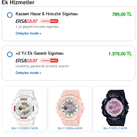
Ek Hizmetler
Kazaen Hasar & Hırsızlık Sigortası
789,00 TL
1 yıl geçerli hırsızlık sigortası
Detayları incele >
+2 Yıl Ek Garanti Sigortası
1.379,00 TL
Uzatılmış garanti ile ücretsiz onarım.
Detayları incele >
BA-110DDR-7ADR
BA-110RG-4ADR
BA-110PL-1ADR