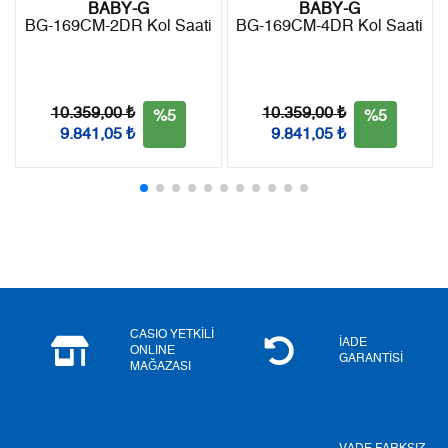
BABY-G
BABY-G
BG-169CM-2DR Kol Saati
BG-169CM-4DR Kol Saati
Taksit
Taksit Tutarı
Toplam Tutar
Tek Çekim
10.553,55 ₺
10.553,55 ₺
10.359,00 ₺
10.359,00 ₺
%5
%5
9.841,05 ₺
9.841,05 ₺
2
5.276,78 ₺
10.553,56 ₺
3
3.691,34 ₺
11.074,02 ₺
4
2.823,92 ₺
11.295,68 ₺
5
2.305,02 ₺
11.525,10 ₺
6
1.960,90 ₺
11.765,40 ₺
CASIO YETKİLİ
İADE
ONLINE
GARANTİSİ
MAĞAZASI
7
1.716,55 ₺
12.015,85 ₺
8
1.534,66 ₺
12.277,28 ₺