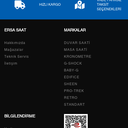
VADE FARKSIZ
9
1.394,31 ₺
12.548,79 ₺
HIZLI KARGO
TAKSİT
SEÇENEKLERİ
ERSA SAAT
MARKALAR
Taksit
Taksit Tutarı
Toplam Tutar
Hakkımızda
Tek Çekim
10.553,55 ₺
DUVAR SAATİ
10.553,55 ₺
Mağazalar
MASA SAATİ
2
5.276,78 ₺
10.553,56 ₺
Teknik Servis
KRONOMETRE
İletişim
G-SHOCK
3
3.691,34 ₺
11.074,02 ₺
BABY-G
EDIFICE
4
2.823,92 ₺
11.295,68 ₺
SHEEN
PRO-TREK
5
2.305,02 ₺
11.525,10 ₺
RETRO
6
1.960,90 ₺
11.765,40 ₺
STANDART
BİLGİLENDİRME
7
1.716,55 ₺
12.015,85 ₺