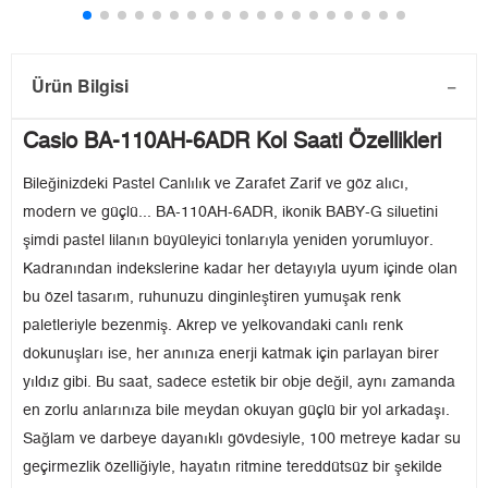
Ürün Bilgisi
Casio BA-110AH-6ADR Kol Saati Özellikleri
Bileğinizdeki Pastel Canlılık ve Zarafet Zarif ve göz alıcı,
modern ve güçlü... BA-110AH-6ADR, ikonik BABY-G siluetini
şimdi pastel lilanın büyüleyici tonlarıyla yeniden yorumluyor.
Kadranından indekslerine kadar her detayıyla uyum içinde olan
bu özel tasarım, ruhunuzu dinginleştiren yumuşak renk
paletleriyle bezenmiş. Akrep ve yelkovandaki canlı renk
dokunuşları ise, her anınıza enerji katmak için parlayan birer
yıldız gibi. Bu saat, sadece estetik bir obje değil, aynı zamanda
en zorlu anlarınıza bile meydan okuyan güçlü bir yol arkadaşı.
Sağlam ve darbeye dayanıklı gövdesiyle, 100 metreye kadar su
geçirmezlik özelliğiyle, hayatın ritmine tereddütsüz bir şekilde