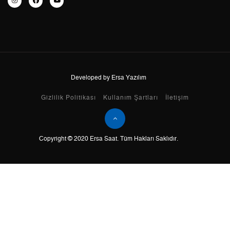
7
1.716,55 ₺
12.015,85 ₺
8
1.534,66 ₺
12.277,28 ₺
9
1.394,31 ₺
12.548,79 ₺
Developed by Ersa Yazılım
Taksit
Taksit Tutarı
Toplam Tutar
Gizlilik Politikası
Kullanım Şartları
İletişim
Tek Çekim
10.553,55 ₺
10.553,55 ₺
Copyright © 2020 Ersa Saat. Tüm Hakları Saklıdır.
2
5.276,78 ₺
10.553,56 ₺
3
3.691,34 ₺
11.074,02 ₺
4
2.823,92 ₺
11.295,68 ₺
5
2.305,02 ₺
11.525,10 ₺