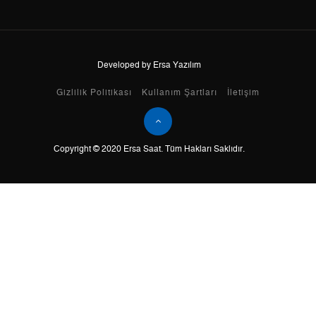
8
46,42 ₺
371,36 ₺
9
42,17 ₺
379,53 ₺
Developed by Ersa Yazılım
Gizlilik Politikası
Kullanım Şartları
İletişim
Taksit
Taksit Tutarı
Toplam Tutar
Copyright © 2020 Ersa Saat. Tüm Hakları Saklıdır.
Tek Çekim
319,20 ₺
319,20 ₺
2
159,60 ₺
319,20 ₺
3
111,65 ₺
334,95 ₺
4
85,41 ₺
341,64 ₺
5
69,72 ₺
348,60 ₺
6
59,31 ₺
355,86 ₺