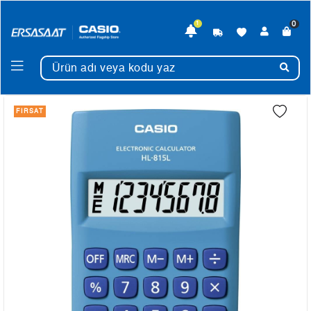
0
1
FIRSAT