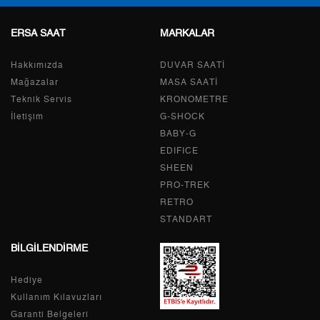
ERSA SAAT
MARKALAR
Hakkımızda
DUVAR SAATİ
Taksit
Taksit Tutarı
Toplam Tutar
Mağazalar
MASA SAATİ
Tek Çekim
319,20 ₺
319,20 ₺
Teknik Servis
KRONOMETRE
İletişim
G-SHOCK
2
159,60 ₺
319,20 ₺
BABY-G
EDIFICE
3
111,65 ₺
334,95 ₺
SHEEN
PRO-TREK
4
85,41 ₺
341,64 ₺
RETRO
STANDART
5
69,72 ₺
348,60 ₺
BİLGİLENDİRME
6
59,31 ₺
355,86 ₺
Hediye
7
51,92 ₺
363,44 ₺
Kullanım Kılavuzları
8
46,42 ₺
371,36 ₺
Garanti Belgeleri