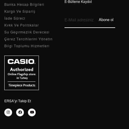
E-Bültene Kaydol
Banka Hesap Bilgileri
9
42,17 ₺
379,53 ₺
Kargo Ve Sipariş
İade Süreci
Abone ol
Kvkk Ve Politikalar
Su Geçirmezlik Derecesi
Taksit
Taksit Tutarı
Toplam Tutar
Çerez Tercihlerini Yönetin
Bilgi Toplumu Hizmetleri
Tek Çekim
319,20 ₺
319,20 ₺
2
159,60 ₺
319,20 ₺
3
111,65 ₺
334,95 ₺
4
85,41 ₺
341,64 ₺
5
69,72 ₺
348,60 ₺
ERSA’yı Takip Et
6
59,31 ₺
355,86 ₺
7
51,92 ₺
363,44 ₺