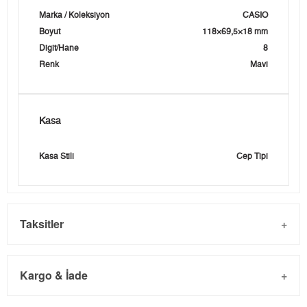
Marka / Koleksiyon
CASIO
Boyut
118×69,5×18 mm
Digit/Hane
8
Renk
Mavi
Kasa
Kasa Stili
Cep Tipi
Taksitler
Kargo & İade