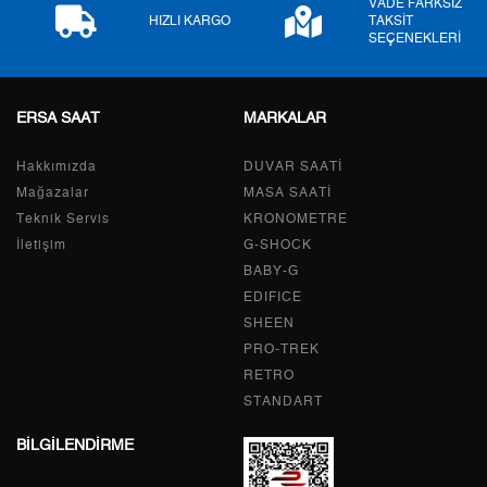
VADE FARKSIZ
HIZLI KARGO
TAKSİT
SEÇENEKLERİ
8
2.658,10 ₺
21.264,80 ₺
9
2.415,01 ₺
21.735,09 ₺
ERSA SAAT
MARKALAR
Hakkımızda
DUVAR SAATİ
Mağazalar
MASA SAATİ
Taksit
Taksit Tutarı
Toplam Tutar
Teknik Servis
KRONOMETRE
İletişim
G-SHOCK
Tek Çekim
18.279,20 ₺
18.279,20 ₺
BABY-G
2
9.139,60 ₺
18.279,20 ₺
EDIFICE
SHEEN
3
6.393,56 ₺
19.180,68 ₺
PRO-TREK
RETRO
4
4.891,15 ₺
19.564,60 ₺
STANDART
5
3.992,40 ₺
19.962,00 ₺
BİLGİLENDİRME
6
3.396,36 ₺
20.378,16 ₺