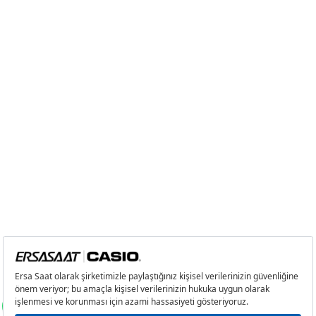
Tek Çekim
18.279,20 ₺
18.279,20 ₺
2
9.139,60 ₺
18.279,20 ₺
3
6.393,56 ₺
19.180,68 ₺