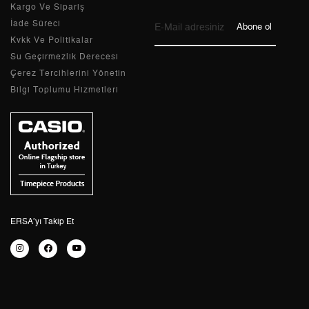
Kargo Ve Sipariş
9
232,42 ₺
2.091,78 ₺
İade Süreci
Abone ol
Kvkk Ve Politikalar
Su Geçirmezlik Derecesi
Çerez Tercihlerini Yönetin
Bilgi Toplumu Hizmetleri
Taksit
Taksit Tutarı
Toplam Tutar
Tek Çekim
1.759,20 ₺
1.759,20 ₺
2
879,60 ₺
1.759,20 ₺
3
615,32 ₺
1.845,96 ₺
4
470,73 ₺
1.882,92 ₺
ERSA’yı Takip Et
5
384,23 ₺
1.921,15 ₺
6
326,87 ₺
1.961,22 ₺
7
286,14 ₺
2.002,98 ₺