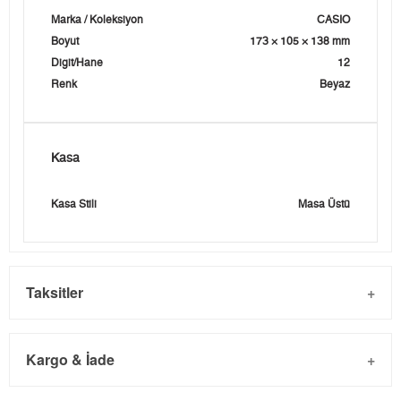
Marka / Koleksiyon
CASIO
Boyut
173 × 105 × 138 mm
Digit/Hane
12
Renk
Beyaz
Kasa
Kasa Stili
Masa Üstü
Taksitler
Kargo & İade