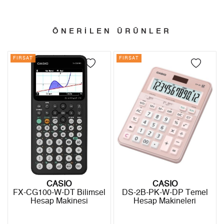
Kargo ve Sipariş
Taksit
Taksit Tutarı
Toplam Tutar
- Sipariş gönderimi 3 iş günü içinde yapılmaktadır. Resmi
Tek Çekim
1.759,20 ₺
1.759,20 ₺
ÖNERİLEN ÜRÜNLER
bayram tatillerinde verilen siparişler tatil bitiminde kargoya
2
879,60 ₺
1.759,20 ₺
verilir.
FIRSAT
FIRSAT
- İnternet mağazamızdan yapacağınız tüm alışverişlerde
3
615,32 ₺
1.845,96 ₺
Türkiye'nin her yerine 2.500₺ ve üzeri alışverişlerde Yurtiçi
4
470,73 ₺
1.882,92 ₺
Kargo ile ücretsiz gönderilir.
İade
5
384,23 ₺
1.921,15 ₺
- Kargonuz elinize ulaştığı tarihten itibaren 14 gün içerisinde
6
326,87 ₺
1.961,22 ₺
iade edebilirsiniz.
7
286,14 ₺
2.002,98 ₺
8
255,82 ₺
2.046,56 ₺
CASIO
CASIO
FX-CG100-W-DT Bilimsel
DS-2B-PK-W-DP Temel
9
232,42 ₺
2.091,78 ₺
Hesap Makinesi
Hesap Makineleri