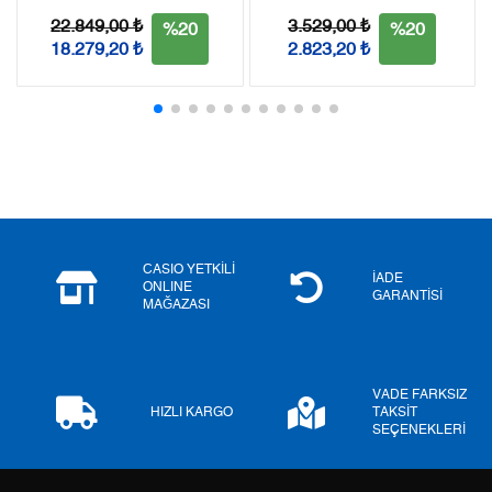
22.849,00 ₺
3.529,00 ₺
%20
%20
18.279,20 ₺
2.823,20 ₺
Taksit
Taksit Tutarı
Toplam Tutar
Tek Çekim
1.759,20 ₺
1.759,20 ₺
2
879,60 ₺
1.759,20 ₺
3
615,32 ₺
1.845,96 ₺
4
470,73 ₺
1.882,92 ₺
CASIO YETKİLİ
İADE
ONLINE
5
384,23 ₺
1.921,15 ₺
GARANTİSİ
MAĞAZASI
6
326,87 ₺
1.961,22 ₺
7
286,14 ₺
2.002,98 ₺
VADE FARKSIZ
HIZLI KARGO
TAKSİT
SEÇENEKLERİ
8
255,82 ₺
2.046,56 ₺
9
232,42 ₺
2.091,78 ₺