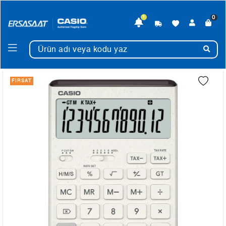
0
1
FIRSAT