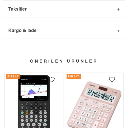
Taksitler
Kargo & İade
Kargo ve Sipariş
Taksit
Taksit Tutarı
Toplam Tutar
- Sipariş gönderimi 3 iş günü içinde yapılmaktadır. Resmi
Tek Çekim
519,20 ₺
519,20 ₺
ÖNERİLEN ÜRÜNLER
bayram tatillerinde verilen siparişler tatil bitiminde kargoya
2
259,60 ₺
519,20 ₺
verilir.
FIRSAT
FIRSAT
- İnternet mağazamızdan yapacağınız tüm alışverişlerde
3
181,60 ₺
544,80 ₺
Türkiye'nin her yerine 2.500₺ ve üzeri alışverişlerde Yurtiçi
4
138,93 ₺
555,72 ₺
Kargo ile ücretsiz gönderilir.
İade
5
113,40 ₺
567,00 ₺
- Kargonuz elinize ulaştığı tarihten itibaren 14 gün içerisinde
6
96,47 ₺
578,82 ₺
iade edebilirsiniz.