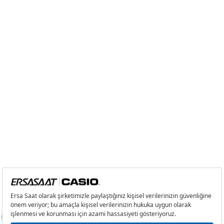
Taksit
Taksit Tutarı
Toplam Tutar
Tek Çekim
519,20 ₺
519,20 ₺
2
259,60 ₺
519,20 ₺
3
181,60 ₺
544,80 ₺