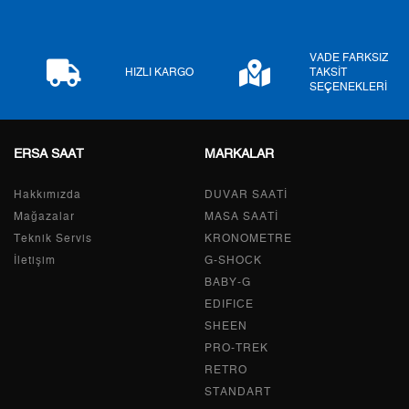
6
96,47 ₺
578,82 ₺
7
84,45 ₺
591,15 ₺
VADE FARKSIZ
HIZLI KARGO
TAKSİT
SEÇENEKLERİ
8
75,50 ₺
604,00 ₺
9
68,60 ₺
617,40 ₺
ERSA SAAT
MARKALAR
Hakkımızda
DUVAR SAATİ
Mağazalar
MASA SAATİ
Taksit
Taksit Tutarı
Toplam Tutar
Teknik Servis
KRONOMETRE
İletişim
G-SHOCK
Tek Çekim
519,20 ₺
519,20 ₺
BABY-G
2
259,60 ₺
519,20 ₺
EDIFICE
SHEEN
3
181,60 ₺
544,80 ₺
PRO-TREK
RETRO
4
138,93 ₺
555,72 ₺
STANDART