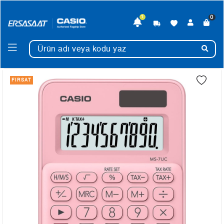
0
1
FIRSAT