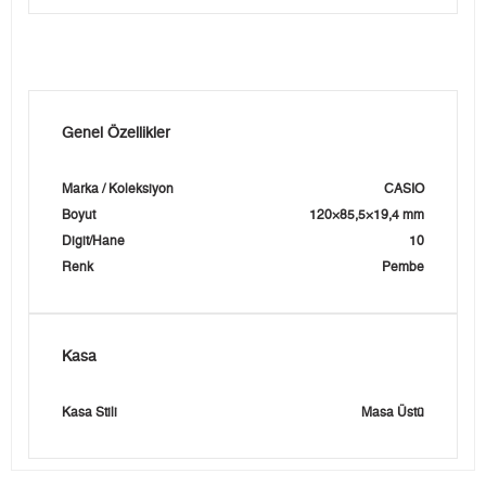
Genel Özellikler
Marka / Koleksiyon
CASIO
Boyut
120×85,5×19,4 mm
Digit/Hane
10
Renk
Pembe
Kasa
Kasa Stili
Masa Üstü