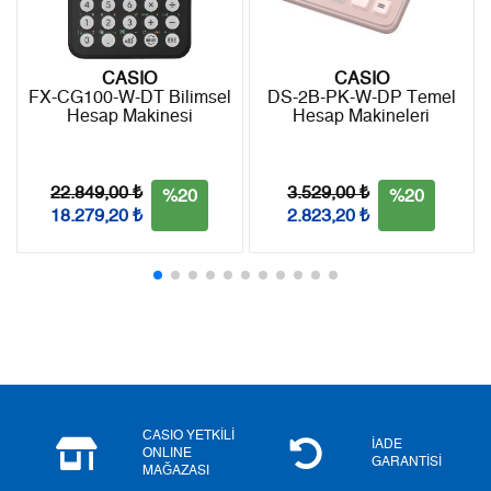
7
84,45 ₺
591,15 ₺
8
75,50 ₺
604,00 ₺
CASIO
CASIO
FX-CG100-W-DT Bilimsel
DS-2B-PK-W-DP Temel
9
68,60 ₺
617,40 ₺
Hesap Makinesi
Hesap Makineleri
22.849,00 ₺
3.529,00 ₺
%20
%20
18.279,20 ₺
2.823,20 ₺
Taksit
Taksit Tutarı
Toplam Tutar
Tek Çekim
519,20 ₺
519,20 ₺
2
259,60 ₺
519,20 ₺
3
181,60 ₺
544,80 ₺
4
138,93 ₺
555,72 ₺
CASIO YETKİLİ
İADE
ONLINE
5
113,40 ₺
567,00 ₺
GARANTİSİ
MAĞAZASI