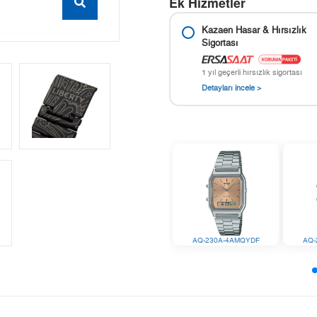
Ek Hizmetler
Kazaen Hasar & Hırsızlık
Sigortası
1 yıl geçerli hırsızlık sigortası
Detayları incele >
AQ-230A-4AMQYDF
AQ-