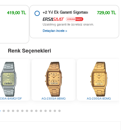
419,00 TL
+2 Yıl Ek Garanti Sigortası
729,00 TL
Uzatılmış garanti ile ücretsiz onarım.
Detayları incele >
Renk Seçenekleri
230A-9AMQYDF
AQ-230GA-9BMQ
AQ-230GA-9DMQ