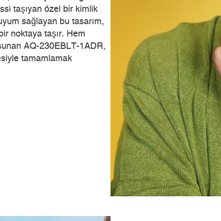
ssi taşıyan özel bir kimlik
 uyum sağlayan bu tasarım,
bir noktaya taşır. Hem
si sunan AQ-230EBLT-1ADR,
âyesiyle tamamlamak