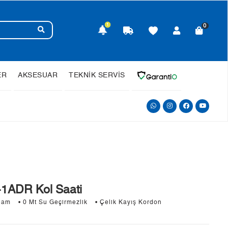
1
0
ER
AKSESUAR
TEKNİK SERVİS
1ADR Kol Saati
Cam
• 0 Mt Su Geçirmezlik
• Çelik Kayış Kordon