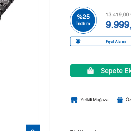
13.419,00 
9.999
Fiyat Alarmı
Sepete Ek
Yetkili Mağaza
Öz