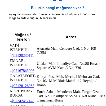
9
706,70 ₺
6.360,30 ₺
Bu ürün hangi mağazada var ?
Aşağıda bulunan tablo üzerinden incelemiş olduğunuz ürünün hangi
mağazalarda olduğunu bulabilirsiniz.
Taksit
Taksit Tutarı
Toplam Tutar
Mağaza /
Adres
Telefon
Tek Çekim
5.349,00 ₺
5.349,00 ₺
VADİ-
Ayazağa Mah. Cendere Cad. 1 No: 109
İSTANBUL
2
2.674,50 ₺
5.349,00 ₺
C/354
02128230111
EMAAR-
3
1.870,93 ₺
5.612,79 ₺
Ünalan Mah. Libadiye Cad. No:88 Emaar
İSTANBUL
Square AVM Kat: -3 No: 336
02167843006
4
1.431,29 ₺
5.725,16 ₺
GALATAPORT-
Kılıçali Paşa Mah. Meclis-i Mebusan Cad.
İSTANBUL
No:10/1M M Blok Mahal 112 Beyoğlu/
5
1.168,29 ₺
5.841,45 ₺
İstanbul
02128126963
KORUPARK-
Emek Adnan Menderes Mah. Turgut Özal
6
993,87 ₺
5.963,22 ₺
BURSA
Cad. No:2 Korupark AVM 3. Kat Mahal: 283
Osmangazi-Bursa
02242412478
7
870,02 ₺
6.090,14 ₺