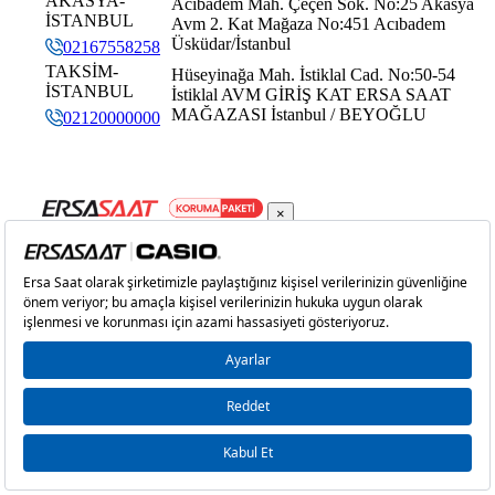
AKASYA-
Acıbadem Mah. Çeçen Sok. No:25 Akasya
İSTANBUL
Avm 2. Kat Mağaza No:451 Acıbadem
8
777,83 ₺
6.222,64 ₺
Üsküdar/İstanbul
02167558258
TAKSİM-
Hüseyinağa Mah. İstiklal Cad. No:50-54
9
706,70 ₺
6.360,30 ₺
İSTANBUL
İstiklal AVM GİRİŞ KAT ERSA SAAT
MAĞAZASI İstanbul / BEYOĞLU
02120000000
Taksit
Taksit Tutarı
Toplam Tutar
×
Tek Çekim
5.349,00 ₺
5.349,00 ₺
2
2.674,50 ₺
5.349,00 ₺
3
1.870,93 ₺
5.612,79 ₺
4
1.431,29 ₺
5.725,16 ₺
5
1.168,29 ₺
5.841,45 ₺
6
993,87 ₺
5.963,22 ₺