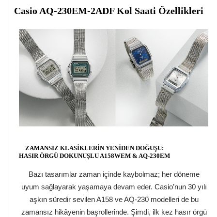
Casio AQ-230EM-2ADF Kol Saati Özellikleri
ZAMANSIZ KLASİKLERİN YENİDEN DOĞUŞU:
HASIR ÖRGÜ DOKUNUŞLU A158WEM & AQ-230EM
Bazı tasarımlar zaman içinde kaybolmaz; her döneme
uyum sağlayarak yaşamaya devam eder. Casio’nun 30 yılı
aşkın süredir sevilen A158 ve AQ-230 modelleri de bu
zamansız hikâyenin başrollerinde. Şimdi, ilk kez hasır örgü