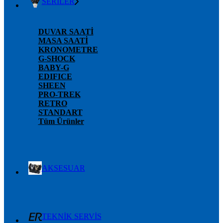
SERİLER
DUVAR SAATİ
MASA SAATİ
KRONOMETRE
G-SHOCK
BABY-G
EDIFICE
SHEEN
PRO-TREK
RETRO
STANDART
Tüm Ürünler
AKSESUAR
TEKNİK SERVİS