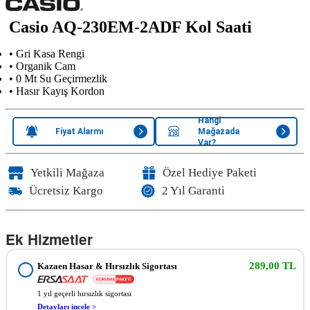
Casio AQ-230EM-2ADF Kol Saati
• Gri Kasa Rengi
• Organik Cam
• 0 Mt Su Geçirmezlik
• Hasır Kayış Kordon
Hangi
Fiyat Alarmı
Mağazada
Var?
Yetkili Mağaza
Özel Hediye Paketi
Ücretsiz Kargo
2 Yıl Garanti
Ek Hizmetler
289,00 TL
Kazaen Hasar & Hırsızlık Sigortası
1 yıl geçerli hırsızlık sigortası
Detayları incele >