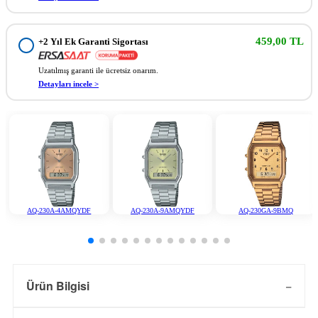
459,00 TL
+2 Yıl Ek Garanti Sigortası
Uzatılmış garanti ile ücretsiz onarım.
Detayları incele >
AQ-230A-4AMQYDF
AQ-230A-9AMQYDF
AQ-230GA-9BMQ
Ürün Bilgisi