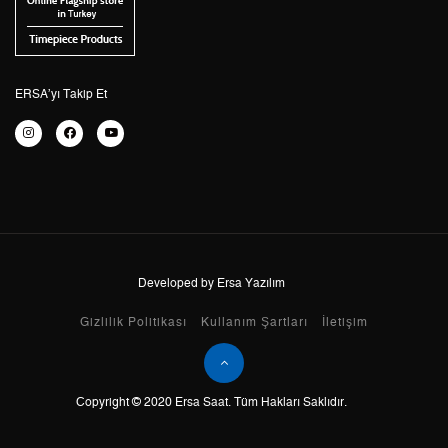
4
1.431,29 ₺
5.725,16 ₺
5
1.168,29 ₺
5.841,45 ₺
6
993,87 ₺
5.963,22 ₺
ERSA’yı Takip Et
7
870,02 ₺
6.090,14 ₺
8
777,83 ₺
6.222,64 ₺
9
706,70 ₺
6.360,30 ₺
Developed by Ersa Yazılım
Taksit
Taksit Tutarı
Toplam Tutar
Gizlilik Politikası
Kullanım Şartları
İletişim
Tek Çekim
5.349,00 ₺
5.349,00 ₺
Copyright © 2020 Ersa Saat. Tüm Hakları Saklıdır.
2
2.674,50 ₺
5.349,00 ₺