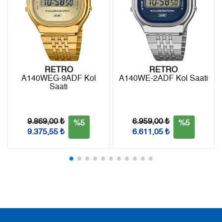
7
870,02 ₺
6.090,14 ₺
8
777,83 ₺
6.222,64 ₺
9
706,70 ₺
6.360,30 ₺
RETRO
RETRO
A140WEG-9ADF Kol
A140WE-2ADF Kol Saati
Saati
Taksit
Taksit Tutarı
Toplam Tutar
Tek Çekim
5.349,00 ₺
5.349,00 ₺
9.869,00 ₺
6.959,00 ₺
%5
%5
9.375,55 ₺
6.611,05 ₺
2
2.674,50 ₺
5.349,00 ₺
3
1.870,93 ₺
5.612,79 ₺
4
1.431,29 ₺
5.725,16 ₺
5
1.168,29 ₺
5.841,45 ₺