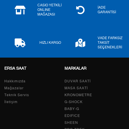
6
993,87 ₺
5.963,22 ₺
CASIO YETKİLİ
İADE
ONLINE
GARANTİSİ
MAĞAZASI
7
870,02 ₺
6.090,14 ₺
8
777,83 ₺
6.222,64 ₺
VADE FARKSIZ
9
706,70 ₺
6.360,30 ₺
HIZLI KARGO
TAKSİT
SEÇENEKLERİ
ERSA SAAT
MARKALAR
Taksit
Taksit Tutarı
Toplam Tutar
Hakkımızda
Tek Çekim
5.349,00 ₺
DUVAR SAATİ
5.349,00 ₺
Mağazalar
MASA SAATİ
2
2.674,50 ₺
5.349,00 ₺
Teknik Servis
KRONOMETRE
İletişim
G-SHOCK
3
1.870,93 ₺
5.612,79 ₺
BABY-G
EDIFICE
4
1.431,29 ₺
5.725,16 ₺
SHEEN