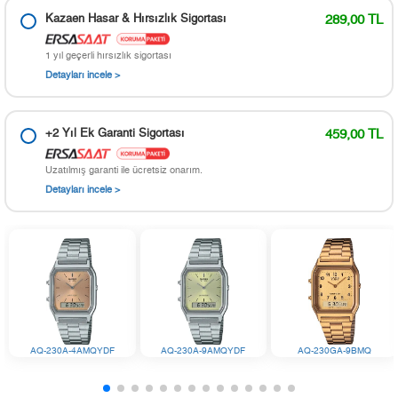
Kazaen Hasar & Hırsızlık Sigortası
289,00 TL
1 yıl geçerli hırsızlık sigortası
Detayları incele >
+2 Yıl Ek Garanti Sigortası
459,00 TL
Uzatılmış garanti ile ücretsiz onarım.
Detayları incele >
AQ-230A-4AMQYDF
AQ-230A-9AMQYDF
AQ-230GA-9BMQ