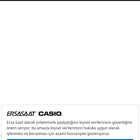
3
1.870,93 ₺
5.612,79 ₺
4
1.431,29 ₺
5.725,16 ₺
5
1.168,29 ₺
5.841,45 ₺
6
993,87 ₺
5.963,22 ₺
7
870,02 ₺
6.090,14 ₺
8
777,83 ₺
6.222,64 ₺
9
706,70 ₺
6.360,30 ₺
Taksit
Taksit Tutarı
Toplam Tutar
Tek Çekim
5.349,00 ₺
5.349,00 ₺