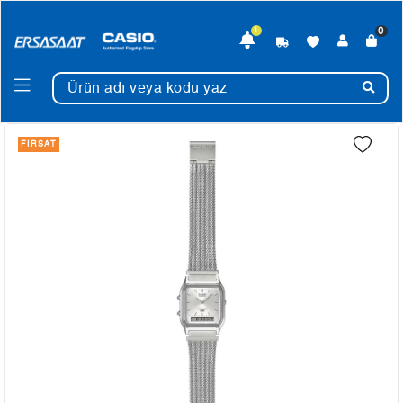
0
1
FIRSAT