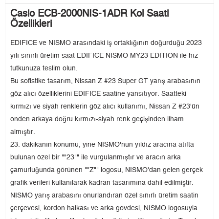
Casio ECB-2000NIS-1ADR Kol Saati
Özellikleri
EDIFICE ve NISMO arasındaki iş ortaklığının doğurduğu 2023
yılı sınırlı üretim saat EDIFICE NISMO MY23 EDITION ile hız
tutkunuza teslim olun.
Bu sofistike tasarım, Nissan Z #23 Super GT yarış arabasının
göz alıcı özelliklerini EDIFICE saatine yansıtıyor. Saatteki
kırmızı ve siyah renklerin göz alıcı kullanımı, Nissan Z #23'ün
önden arkaya doğru kırmızı-siyah renk geçişinden ilham
almıştır.
23. dakikanın konumu, yine NISMO'nun yıldız aracına atıfta
bulunan özel bir ""23"" ile vurgulanmıştır ve aracın arka
çamurluğunda görünen ""Z"" logosu, NISMO'dan gelen gerçek
grafik verileri kullanılarak kadran tasarımına dahil edilmiştir.
NISMO yarış arabasını onurlandıran özel sınırlı üretim saatin
çerçevesi, kordon halkası ve arka gövdesi, NISMO logosuyla