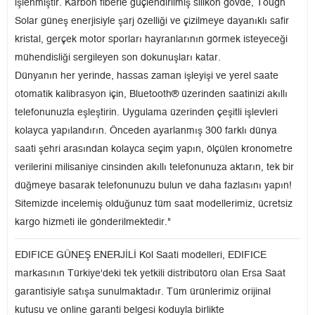
işlenmiştir. Karbon fiberle güçlendirilmiş silikon gövde, Tough
Solar güneş enerjisiyle şarj özelliği ve çizilmeye dayanıklı safir
kristal, gerçek motor sporları hayranlarının görmek isteyeceği
mühendisliği sergileyen son dokunuşları katar.
Dünyanın her yerinde, hassas zaman işleyişi ve yerel saate
otomatik kalibrasyon için, Bluetooth® üzerinden saatinizi akıllı
telefonunuzla eşleştirin. Uygulama üzerinden çeşitli işlevleri
kolayca yapılandırın. Önceden ayarlanmış 300 farklı dünya
saati şehri arasından kolayca seçim yapın, ölçülen kronometre
verilerini milisaniye cinsinden akıllı telefonunuza aktarın, tek bir
düğmeye basarak telefonunuzu bulun ve daha fazlasını yapın!
Sitemizde incelemiş olduğunuz tüm saat modellerimiz, ücretsiz
kargo hizmeti ile gönderilmektedir."
EDIFICE GÜNEŞ ENERJİLİ Kol Saati modelleri, EDIFICE
markasının Türkiye'deki tek yetkili distribütörü olan Ersa Saat
garantisiyle satışa sunulmaktadır. Tüm ürünlerimiz orijinal
kutusu ve online garanti belgesi koduyla birlikte