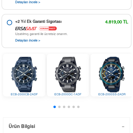
Detayları incele >
+2 Yıl Ek Garanti Sigortası
4.819,00 TL
Uzatılmış garanti ile ücretsiz onarım.
Detayları incele >
ECB-2000CB-2ADF
ECB-2000DC-1ADF
ECB-2000SS-2ADR
Ürün Bilgisi