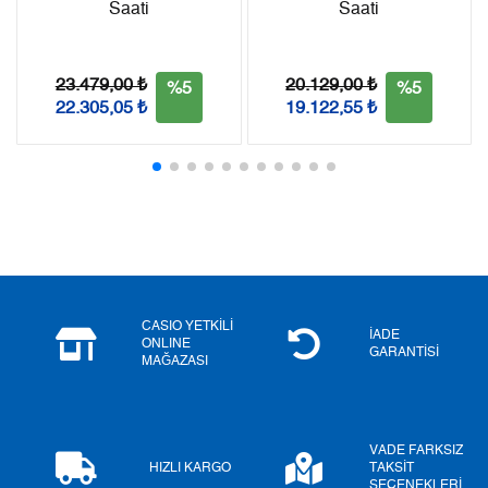
Saati
Saati
Taksit
Taksit Tutarı
Toplam Tutar
Tek Çekim
42.065,05 ₺
42.065,05 ₺
23.479,00 ₺
20.129,00 ₺
%5
%5
22.305,05 ₺
19.122,55 ₺
2
21.032,53 ₺
42.065,06 ₺
3
14.713,20 ₺
44.139,60 ₺
4
11.255,77 ₺
45.023,08 ₺
5
9.187,52 ₺
45.937,60 ₺
6
7.815,88 ₺
46.895,28 ₺
CASIO YETKİLİ
İADE
ONLINE
GARANTİSİ
MAĞAZASI
7
6.841,96 ₺
47.893,72 ₺
8
6.116,95 ₺
48.935,60 ₺
VADE FARKSIZ
9
5.557,54 ₺
50.017,86 ₺
HIZLI KARGO
TAKSİT
SEÇENEKLERİ