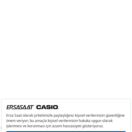
3
14.713,20 ₺
44.139,60 ₺
4
11.255,77 ₺
45.023,08 ₺
5
9.187,52 ₺
45.937,60 ₺
6
7.815,88 ₺
46.895,28 ₺
7
6.841,96 ₺
47.893,72 ₺
8
6.116,95 ₺
48.935,60 ₺
9
5.557,54 ₺
50.017,86 ₺
Taksit
Taksit Tutarı
Toplam Tutar
Tek Çekim
42.065,05 ₺
42.065,05 ₺