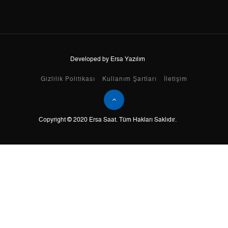
8
6.116,95 ₺
48.935,60 ₺
9
5.557,54 ₺
50.017,86 ₺
Developed by Ersa Yazılım
Taksit
Taksit Tutarı
Toplam Tutar
Gizlilik Politikası
Kullanım Şartları
İletişim
Tek Çekim
42.065,05 ₺
42.065,05 ₺
Copyright © 2020 Ersa Saat. Tüm Hakları Saklıdır.
2
21.032,53 ₺
42.065,06 ₺
3
14.713,20 ₺
44.139,60 ₺
4
11.255,77 ₺
45.023,08 ₺
5
9.187,52 ₺
45.937,60 ₺
6
7.815,88 ₺
46.895,28 ₺