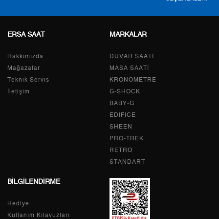
ERSA SAAT
MARKALAR
Taksit
Taksit Tutarı
Toplam Tutar
Hakkımızda
Tek Çekim
42.065,05 ₺
DUVAR SAATİ
42.065,05 ₺
Mağazalar
MASA SAATİ
2
21.032,53 ₺
42.065,06 ₺
Teknik Servis
KRONOMETRE
İletişim
G-SHOCK
3
14.713,20 ₺
44.139,60 ₺
BABY-G
EDIFICE
4
11.255,77 ₺
45.023,08 ₺
SHEEN
PRO-TREK
5
9.187,52 ₺
45.937,60 ₺
RETRO
6
7.815,88 ₺
46.895,28 ₺
STANDART
BİLGİLENDİRME
7
6.841,96 ₺
47.893,72 ₺
Hediye
8
6.116,95 ₺
48.935,60 ₺
Kullanım Kılavuzları