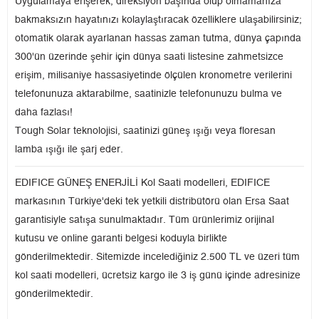
Uygulamaya erişerek, direksiyon başında olup olmamanıza
bakmaksızın hayatınızı kolaylaştıracak özelliklere ulaşabilirsiniz;
otomatik olarak ayarlanan hassas zaman tutma, dünya çapında
300'ün üzerinde şehir için dünya saati listesine zahmetsizce
erişim, milisaniye hassasiyetinde ölçülen kronometre verilerini
telefonunuza aktarabilme, saatinizle telefonunuzu bulma ve
daha fazlası!
Tough Solar teknolojisi, saatinizi güneş ışığı veya floresan
lamba ışığı ile şarj eder.
EDIFICE GÜNEŞ ENERJİLİ Kol Saati modelleri, EDIFICE
markasının Türkiye'deki tek yetkili distribütörü olan Ersa Saat
garantisiyle satışa sunulmaktadır. Tüm ürünlerimiz orijinal
kutusu ve online garanti belgesi koduyla birlikte
gönderilmektedir. Sitemizde incelediğiniz 2.500 TL ve üzeri tüm
kol saati modelleri, ücretsiz kargo ile 3 iş günü içinde adresinize
gönderilmektedir.