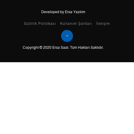
Developed by Ersa Yazılım
Taksit
Taksit Tutarı
Toplam Tutar
Gizlilik Politikası
Kullanım Şartları
İletişim
Tek Çekim
28.043,05 ₺
28.043,05 ₺
2
14.021,53 ₺
28.043,06 ₺
Copyright © 2020 Ersa Saat. Tüm Hakları Saklıdır.
3
9.808,69 ₺
29.426,07 ₺
4
7.503,76 ₺
30.015,04 ₺
5
6.124,94 ₺
30.624,70 ₺
6
5.210,53 ₺
31.263,18 ₺
7
4.561,25 ₺
31.928,75 ₺
8
4.077,92 ₺
32.623,36 ₺
9
3.704,99 ₺
33.344,91 ₺