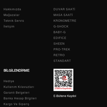
Tek Çekim
28.043,05 ₺
28.043,05 ₺
Hakkımızda
DUVAR SAATİ
2
14.021,53 ₺
28.043,06 ₺
Mağazalar
MASA SAATİ
Teknik Servis
KRONOMETRE
3
9.808,69 ₺
29.426,07 ₺
İletişim
G-SHOCK
BABY-G
4
7.503,76 ₺
30.015,04 ₺
EDIFICE
5
6.124,94 ₺
30.624,70 ₺
SHEEN
PRO-TREK
6
5.210,53 ₺
31.263,18 ₺
RETRO
STANDART
7
4.561,25 ₺
31.928,75 ₺
BİLGİLENDİRME
8
4.077,92 ₺
32.623,36 ₺
Hediye
9
3.704,99 ₺
33.344,91 ₺
Kullanım Kılavuzları
Garanti Belgeleri
E-Bültene Kaydol
Banka Hesap Bilgileri
Kargo Ve Sipariş