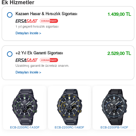
Ek Hizmetler
Kazaen Hasar & Hırsızlık Sigortası
1.439,00 TL
1 yıl geçerli hırsızlık sigortası
Detayları incele >
+2 Yıl Ek Garanti Sigortası
2.529,00 TL
Uzatılmış garanti ile ücretsiz onarım.
Detayları incele >
ECB-2200RC-1A3DF
ECB-2200RC-1A9DF
ECB-2200PB-1ADF