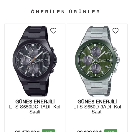
- İnternet mağazamızdan yapacağınız tüm alışverişlerde
3
9.808,69 ₺
29.426,07 ₺
Türkiye'nin her yerine 2.500₺ ve üzeri alışverişlerde Yurtiçi
ÖNERİLEN ÜRÜNLER
4
7.503,76 ₺
30.015,04 ₺
Kargo ile ücretsiz gönderilir.
İade
5
6.124,94 ₺
30.624,70 ₺
- Kargonuz elinize ulaştığı tarihten itibaren 14 gün içerisinde
6
5.210,53 ₺
31.263,18 ₺
iade edebilirsiniz.
7
4.561,25 ₺
31.928,75 ₺
8
4.077,92 ₺
32.623,36 ₺
9
3.704,99 ₺
33.344,91 ₺
GÜNEŞ ENERJİLİ
GÜNEŞ ENERJİLİ
EFS-S650DC-1ADF Kol
EFS-S650D-3ADF Kol
Taksit
Taksit Tutarı
Toplam Tutar
Saati
Saati
Tek Çekim
28.043,05 ₺
28.043,05 ₺