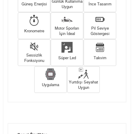
Günlük Kullanıma
Güneş Enerjisi
İnce Tasarım
Uygun
Motor Sporları
Pil Seviye
Kronometre
İçin İdeal
Göstergesi
Sessizlik
Süper Led
Takvim
Fonksiyonu
Yurtdışı Seyahat
Uygulama
Uygun