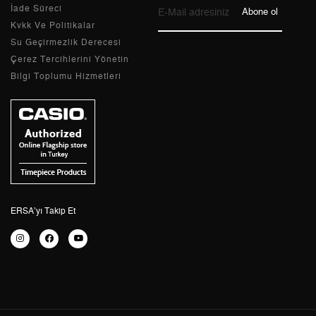
Taksit
Taksit Tutarı
Toplam Tutar
İade Süreci
Abone ol
Kvkk Ve Politikalar
Tek Çekim
28.043,05 ₺
28.043,05 ₺
Su Geçirmezlik Derecesi
Çerez Tercihlerini Yönetin
2
14.021,53 ₺
28.043,06 ₺
Bilgi Toplumu Hizmetleri
3
9.808,69 ₺
29.426,07 ₺
4
7.503,76 ₺
30.015,04 ₺
5
6.124,94 ₺
30.624,70 ₺
6
5.210,53 ₺
31.263,18 ₺
ERSA’yı Takip Et
7
4.561,25 ₺
31.928,75 ₺
8
4.077,92 ₺
32.623,36 ₺
9
3.704,99 ₺
33.344,91 ₺