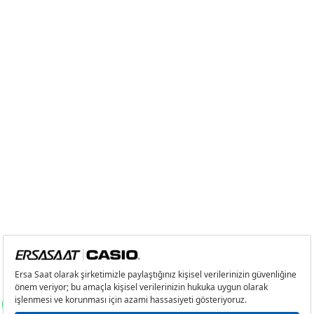
5
6.124,94 ₺
30.624,70 ₺
6
5.210,53 ₺
31.263,18 ₺
7
4.561,25 ₺
31.928,75 ₺
8
4.077,92 ₺
32.623,36 ₺
9
3.704,99 ₺
33.344,91 ₺
Taksit
Taksit Tutarı
Toplam Tutar
Tek Çekim
28.043,05 ₺
28.043,05 ₺
2
14.021,53 ₺
28.043,06 ₺
3
9.808,69 ₺
29.426,07 ₺