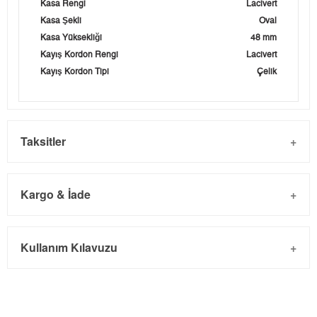
Kasa Rengi
Lacivert
Kasa Şekli
Oval
Kasa Yüksekliği
48 mm
Kayış Kordon Rengi
Lacivert
Kayış Kordon Tipi
Çelik
Taksitler
Kargo & İade
Kargo ve Sipariş
Taksit
Taksit Tutarı
Toplam Tutar
Kullanım Kılavuzu
- Sipariş gönderimi 3 iş günü içinde yapılmaktadır. Resmi
Tek Çekim
28.043,05 ₺
28.043,05 ₺
bayram tatillerinde verilen siparişler tatil bitiminde kargoya
2
14.021,53 ₺
28.043,06 ₺
verilir.