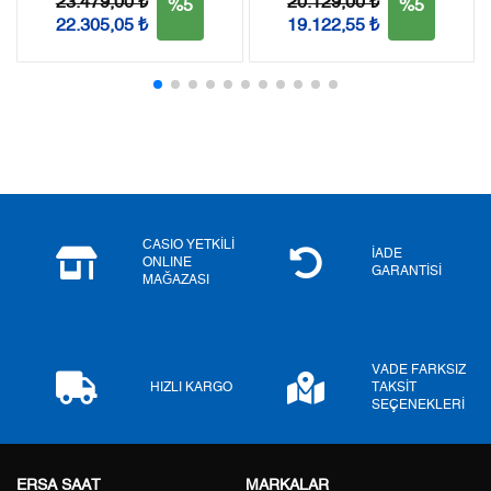
23.479,00 ₺
20.129,00 ₺
%5
%5
2
14.021,53 ₺
28.043,06 ₺
22.305,05 ₺
19.122,55 ₺
3
9.808,69 ₺
29.426,07 ₺
4
7.503,76 ₺
30.015,04 ₺
5
6.124,94 ₺
30.624,70 ₺
6
5.210,53 ₺
31.263,18 ₺
CASIO YETKİLİ
7
4.561,25 ₺
31.928,75 ₺
İADE
ONLINE
GARANTİSİ
MAĞAZASI
8
4.077,92 ₺
32.623,36 ₺
9
3.704,99 ₺
33.344,91 ₺
VADE FARKSIZ
HIZLI KARGO
TAKSİT
SEÇENEKLERİ
Taksit
Taksit Tutarı
Toplam Tutar
ERSA SAAT
MARKALAR