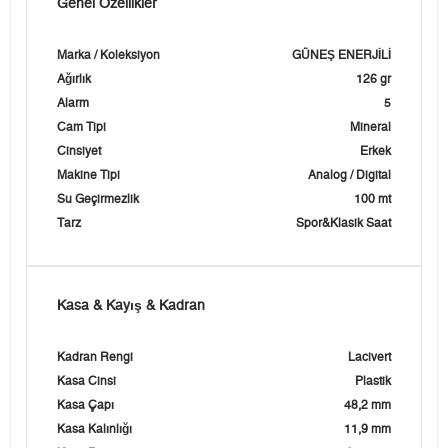
Genel Özellikler
Marka / Koleksiyon
GÜNEŞ ENERJİLİ
Ağırlık
126 gr
Alarm
5
Cam Tipi
Mineral
Cinsiyet
Erkek
Makine Tipi
Analog / Digital
Su Geçirmezlik
100 mt
Tarz
Spor&Klasik Saat
Kasa & Kayış & Kadran
Kadran Rengi
Lacivert
Kasa Cinsi
Plastik
Kasa Çapı
48,2 mm
Kasa Kalınlığı
11,9 mm