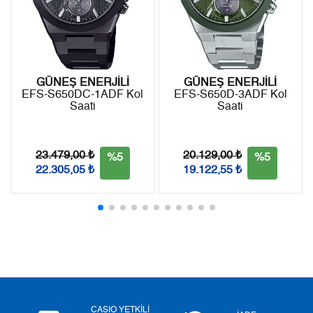
8
2.480,96 ₺
19.847,68 ₺
9
2.254,07 ₺
20.286,63 ₺
GÜNEŞ ENERJİLİ
GÜNEŞ ENERJİLİ
EFS-S650DC-1ADF Kol
EFS-S650D-3ADF Kol
Saati
Saati
Taksit
Taksit Tutarı
Toplam Tutar
Tek Çekim
17.061,05 ₺
17.061,05 ₺
23.479,00 ₺
20.129,00 ₺
%5
%5
22.305,05 ₺
19.122,55 ₺
2
8.530,53 ₺
17.061,06 ₺
3
5.967,49 ₺
17.902,47 ₺
4
4.565,20 ₺
18.260,80 ₺
5
3.726,34 ₺
18.631,70 ₺
6
3.170,02 ₺
19.020,12 ₺
CASIO YETKİLİ