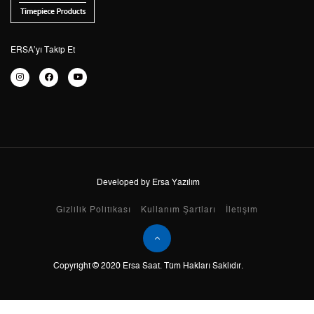
5
3.726,34 ₺
18.631,70 ₺
6
3.170,02 ₺
19.020,12 ₺
ERSA’yı Takip Et
7
2.775,01 ₺
19.425,07 ₺
8
2.480,96 ₺
19.847,68 ₺
9
2.254,07 ₺
20.286,63 ₺
Developed by Ersa Yazılım
Taksit
Taksit Tutarı
Toplam Tutar
Gizlilik Politikası
Kullanım Şartları
İletişim
Tek Çekim
17.061,05 ₺
17.061,05 ₺
Copyright © 2020 Ersa Saat. Tüm Hakları Saklıdır.
2
8.530,53 ₺
17.061,06 ₺
3
5.967,49 ₺
17.902,47 ₺