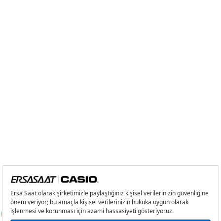
8
2.480,96 ₺
19.847,68 ₺
9
2.254,07 ₺
20.286,63 ₺
Taksit
Taksit Tutarı
Toplam Tutar
Tek Çekim
17.061,05 ₺
17.061,05 ₺
2
8.530,53 ₺
17.061,06 ₺
3
5.967,49 ₺
17.902,47 ₺
4
4.565,20 ₺
18.260,80 ₺
5
3.726,34 ₺
18.631,70 ₺
6
3.170,02 ₺
19.020,12 ₺