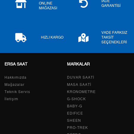
İADE
ONLINE
GARANTİSİ
MAĞAZASI
7
2.775,01 ₺
19.425,07 ₺
8
2.480,96 ₺
19.847,68 ₺
VADE FARKSIZ
9
2.254,07 ₺
20.286,63 ₺
HIZLI KARGO
TAKSİT
SEÇENEKLERİ
ERSA SAAT
MARKALAR
Taksit
Taksit Tutarı
Toplam Tutar
Hakkımızda
Tek Çekim
17.061,05 ₺
DUVAR SAATİ
17.061,05 ₺
Mağazalar
MASA SAATİ
2
8.530,53 ₺
17.061,06 ₺
Teknik Servis
KRONOMETRE
İletişim
G-SHOCK
3
5.967,49 ₺
17.902,47 ₺
BABY-G
EDIFICE
4
4.565,20 ₺
18.260,80 ₺
SHEEN
PRO-TREK
5
3.726,34 ₺
18.631,70 ₺