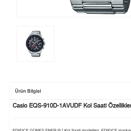
Ürün Bilgisi
Casio EQS-910D-1AVUDF Kol Saati Özellikler
EDIFICE GÜNEŞ ENERJİLİ Kol Saati modelleri, EDIFICE markasının 