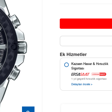
Ek Hizmetler
Kazaen Hasar & Hırsızlık
Sigortası
1 yıl geçerli hırsızlık sigortası
Detayları incele >