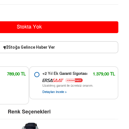
Stokta Yok
Stoğa Gelince Haber Ver
789,00 TL
+2 Yıl Ek Garanti Sigortası
1.379,00 TL
Uzatılmış garanti ile ücretsiz onarım.
Detayları incele >
Renk Seçenekleri