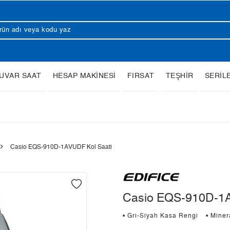
UVAR SAAT
HESAP MAKİNESİ
FIRSAT
TEŞHİR
SERİL
Casio EQS-910D-1AVUDF Kol Saati
Casio EQS-910D-1A
• Gri-Siyah Kasa Rengi
• Mine