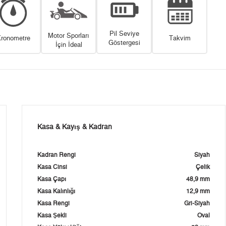
Pil Seviye
Motor Sporları
ronometre
Takvim
Göstergesi
İçin İdeal
Kasa & Kayış & Kadran
Kadran Rengi
Siyah
Kasa Cinsi
Çelik
Kasa Çapı
48,9 mm
Kasa Kalınlığı
12,9 mm
Kasa Rengi
Gri-Siyah
Kasa Şekli
Oval