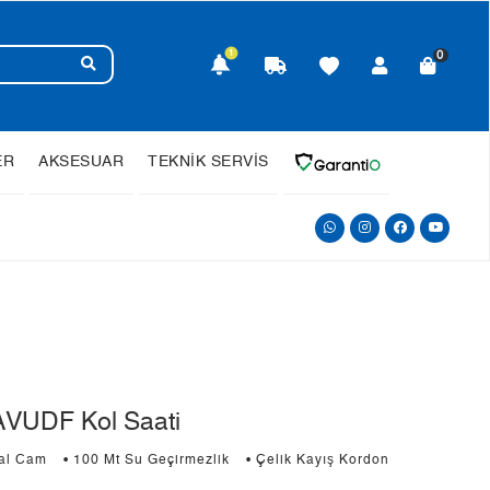
1
0
ER
AKSESUAR
TEKNİK SERVİS
VUDF Kol Saati
ral Cam
• 100 Mt Su Geçirmezlik
• Çelik Kayış Kordon