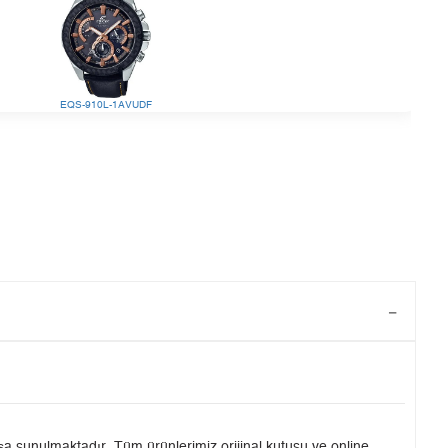
EQS-910L-1AVUDF
a sunulmaktadır. Tüm ürünlerimiz orijinal kutusu ve online