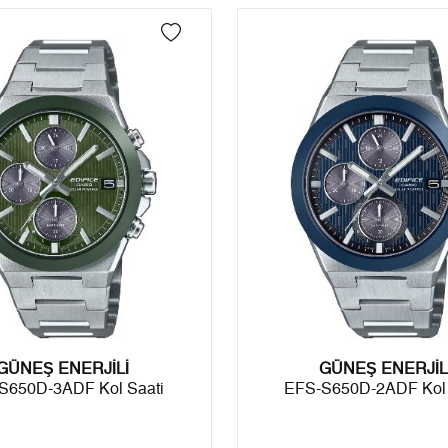
4
4.354,21 ₺
17.416,84 ₺
5
3.554,12 ₺
17.770,60 ₺
6
3.023,51 ₺
18.141,06 ₺
7
2.646,76 ₺
18.527,32 ₺
8
2.366,30 ₺
18.930,40 ₺
9
2.149,89 ₺
19.349,01 ₺
Taksit
Taksit Tutarı
Toplam Tutar
GÜNEŞ ENERJİLİ
Tek Çekim
16.272,55 ₺
16.272,55 ₺
GÜNEŞ ENERJİL
S650D-3ADF Kol Saati
EFS-S650D-2ADF Kol 
2
8.136,28 ₺
16.272,56 ₺