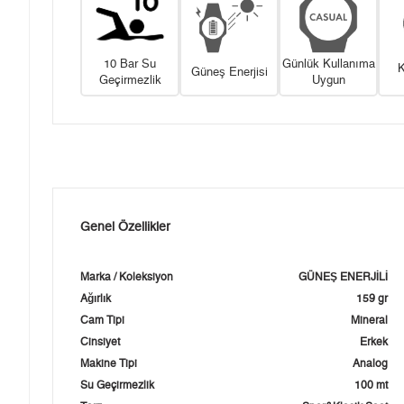
10 Bar Su
Günlük Kullanıma
K
Güneş Enerjisi
Geçirmezlik
Uygun
Genel Özellikler
Marka / Koleksiyon
GÜNEŞ ENERJİLİ
Ağırlık
159 gr
Cam Tipi
Mineral
Cinsiyet
Erkek
Makine Tipi
Analog
Su Geçirmezlik
100 mt