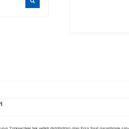
i
Türkiye'deki tek yetkili distribütörü olan Ersa Saat garantisiyle satış