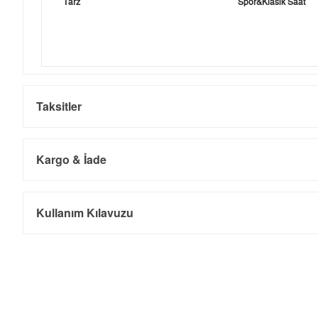
Tarz
Spor&Klasik Saat
Taksitler
Kargo & İade
Kargo ve Sipariş
Taksit
Taksit Tutarı
Toplam Tutar
Kullanım Kılavuzu
Tek Çekim
16.272,55 ₺
16.272,55 ₺
- Sipariş gönderimi 3 iş günü içinde yapılmaktadır. Resmi bayram ta
- İnternet mağazamızdan yapacağınız tüm alışverişlerde Türkiye'ni
2
8.136,28 ₺
16.272,56 ₺
İade
3
5.691,69 ₺
17.075,07 ₺
- Kargonuz elinize ulaştığı tarihten itibaren 14 gün içerisinde iade