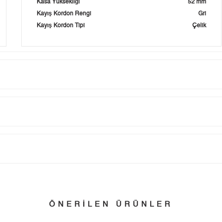
Kasa Yüksekliği
52 mm
Kayış Kordon Rengi
Gri
Kayış Kordon Tipi
Çelik
Taksit
Taksit Tutarı
Toplam Tutar
Tek Çekim
16.272,55 ₺
16.272,55 ₺
tillerinde verilen siparişler tatil bitiminde kargoya verilir.
n her yerine 2.500₺ ve üzeri alışverişlerde Yurtiçi Kargo ile ücretsiz g
2
8.136,28 ₺
16.272,56 ₺
ÖNERİLEN ÜRÜNLER
3
5.691,69 ₺
17.075,07 ₺
 edebilirsiniz.