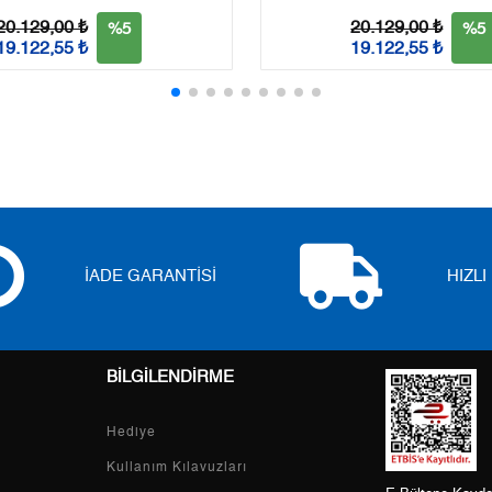
3
5.691,69 ₺
17.075,07 ₺
20.129,00 ₺
20.129,00 ₺
%5
%5
19.122,55 ₺
19.122,55 ₺
4
4.354,21 ₺
17.416,84 ₺
5
3.554,12 ₺
17.770,60 ₺
6
3.023,51 ₺
18.141,06 ₺
7
2.646,76 ₺
18.527,32 ₺
8
2.366,30 ₺
18.930,40 ₺
İADE GARANTİSİ
HIZL
9
2.149,89 ₺
19.349,01 ₺
BİLGİLENDİRME
Taksit
Taksit Tutarı
Toplam Tutar
Hediye
Tek Çekim
16.272,55 ₺
16.272,55 ₺
Kullanım Kılavuzları