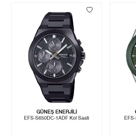
4
4.354,21 ₺
17.416,84 ₺
5
3.554,12 ₺
17.770,60 ₺
6
3.023,51 ₺
18.141,06 ₺
7
2.646,76 ₺
18.527,32 ₺
8
2.366,30 ₺
18.930,40 ₺
9
2.149,89 ₺
19.349,01 ₺
Taksit
Taksit Tutarı
Toplam Tutar
GÜNEŞ ENERJİLİ
Tek Çekim
16.272,55 ₺
16.272,55 ₺
EFS-S650DC-1ADF Kol Saati
EFS-
2
8.136,28 ₺
16.272,56 ₺